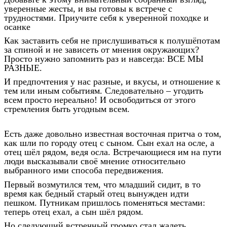
уверенные жесты, и вы готовы к встрече с
трудностями. Приучите себя к уверенной походке и
осанке
Как заставить себя не прислушиваться к полушёпотам
за спиной и не зависеть от мнения окружающих?
Просто нужно запомнить раз и навсегда: ВСЕ МЫ
РАЗНЫЕ.
И предпочтения у нас разные, и вкусы, и отношение к
тем или иным событиям. Следовательно – угодить
всем просто нереально! И освободиться от этого
стремления быть угодным всем.
Есть даже довольно известная восточная притча о том,
как шли по городу отец с сыном. Сын ехал на осле, а
отец шёл рядом, ведя осла. Встречающиеся им на пути
люди высказывали своё мнение относительно
выбранного ими способа передвижения.
Первый возмутился тем, что младший сидит, в то
время как бедный старый отец вынужден идти
пешком. Путникам пришлось поменяться местами:
теперь отец ехал, а сын шёл рядом.
Но следующий встречный громко стал жалеть