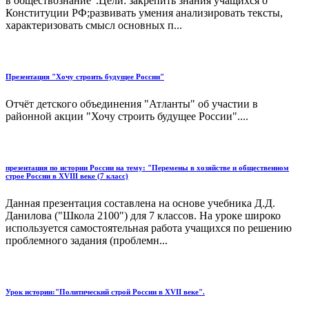
в обществознание".Цели: закрепить знания учащихся о
Конституции РФ;развивать умения анализировать тексты,
характеризовать смысл основных п...
Презентация "Хочу строить будущее России"
Отчёт детского объединения "Атланты" об участии в
районной акции "Хочу строить будущее России"....
презентация по истории России на тему: "Перемены в хозяйстве и общественном
строе России в XVIII веке (7 класс)
Данная презентация составлена на основе учебника Д.Д.
Данилова ("Школа 2100") для 7 классов. На уроке широко
используется самостоятельная работа учащихся по решению
проблемного задания (проблемн...
Урок истории:"Политический строй России в XVII веке".