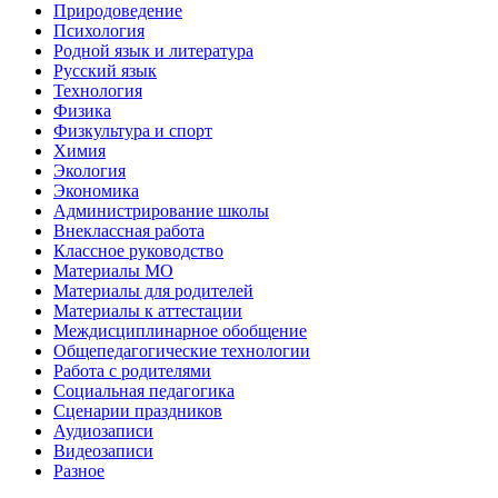
Природоведение
Психология
Родной язык и литература
Русский язык
Технология
Физика
Физкультура и спорт
Химия
Экология
Экономика
Администрирование школы
Внеклассная работа
Классное руководство
Материалы МО
Материалы для родителей
Материалы к аттестации
Междисциплинарное обобщение
Общепедагогические технологии
Работа с родителями
Социальная педагогика
Сценарии праздников
Аудиозаписи
Видеозаписи
Разное