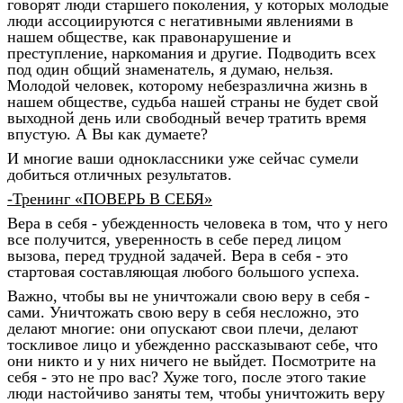
говорят люди старшего
поколения, у которых молодые
люди ассоциируются с негативными
явлениями в
нашем обществе, как правонарушение и
преступление,
наркомания и другие. Подводить всех
под один общий знаменатель, я думаю,
нельзя.
Молодой человек, которому небезразлична жизнь в
нашем обществе,
судьба нашей страны не будет свой
выходной день или свободный вечер
тратить время
впустую. А Вы как думаете?
И многие ваши одноклассники уже сейчас сумели
добиться отличных результатов.
-Тренинг «ПОВЕРЬ В СЕБЯ»
Вера в себя - убежденность человека в том, что у него
все получится, уверенность в себе перед лицом
вызова, перед трудной задачей. Вера в себя - это
стартовая составляющая любого большого успеха.
Важно, чтобы вы не уничтожали свою веру в себя -
сами. Уничтожать свою веру в себя несложно, это
делают многие: они опускают свои плечи, делают
тоскливое лицо и убежденно рассказывают себе, что
они никто и у них ничего не выйдет. Посмотрите на
себя - это не про вас? Хуже того, после этого такие
люди настойчиво заняты тем, чтобы уничтожить веру