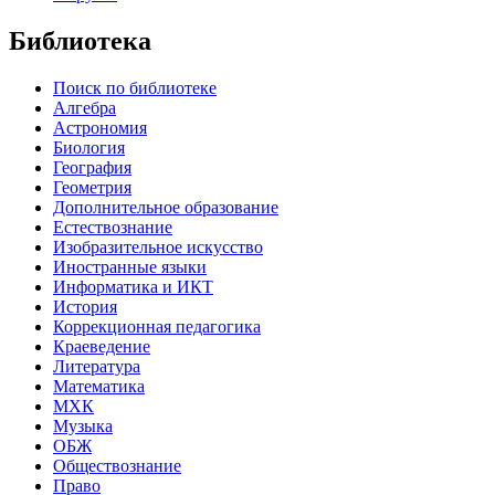
Библиотека
Поиск по библиотеке
Алгебра
Астрономия
Биология
География
Геометрия
Дополнительное образование
Естествознание
Изобразительное искусство
Иностранные языки
Информатика и ИКТ
История
Коррекционная педагогика
Краеведение
Литература
Математика
МХК
Музыка
ОБЖ
Обществознание
Право