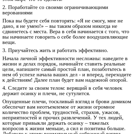
2. Поработайте со своими ограничивающими
верованиями
Пока вы будете себя повторять: «Я не смогу, мне не
дано, я не умею!» – вы таким образом никогда не
сдвинетесь с места. Вера в себя начинается с того, что
вы начинаете говорить о себе более воодушевляющие
вещи.
3. Приучайтесь жить и работать эффективно.
Начала личной эффективности несложны: наведите в
жизни и делах порядок, начинайте ставить реальные
цели, напишите самый простой план, позаботьтесь в
нем об успехе начала ваших дел - и вперед, переходите
к действиям! Далее план будет вам надежной опорой.
4. Следите за своим телом: верящий в себя человек
держит осанку и плечи, не сутулится.
Опущенные плечи, тоскливый взгляд и брови домиком
обеспечат вам неотъемлемое от жизни огромное
количество проблем, трудностей, страхов, ужасов,
неприятностей и прочих развлечений. У тех людей,
которые привыкли держать осанку – тяжелых
вопросов к жизни меньше, а сил и позитива больше.
Добавьте к этому внимательный собранный взгляд,