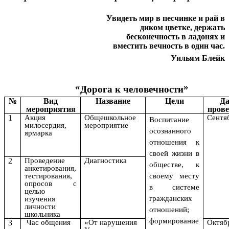
Увидеть мир в песчинке и рай в
диком цветке, держать
бесконечность в ладонях и
вместить вечность в один час.
Уильям Блейк
«
»
Дорога к человечности
№
Вид
Название
Цели
Да
мероприятия
прове
1
Акция
Общешкольное
Сентя
Воспитание
милосердия,
мероприятие
осознанного
ярмарка
отношения к
своей жизни в
2
Проведение
Диагностика
обществе, к
анкетирования,
тестирования,
своему месту
опросов с
в системе
целью
гражданских
изучения
личности
отношений;
школьника
формирование
3
Час общения
«От нарушения
Октяб