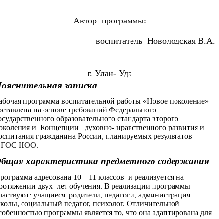
Автор программы:
воспитатель Новолодская В.А.
г. Улан- Удэ
ояснительная записка
абочая программа воспитательной работы «Новое поколение»
оставлена на основе требований Федерального
осударственного образовательного стандарта второго
околения и Концепции духовно- нравственного развития и
оспитания гражданина России, планируемых результатов
ГОС НОО.
бщая характеристика предметного содержания
рограмма адресована 10 – 11 классов и реализуется на
ротяжении двух лет обучения. В реализации программы
частвуют: учащиеся, родители, педагоги, администрация
колы, социальный педагог, психолог. Отличительной
собенностью программы является то, что она адаптирована для