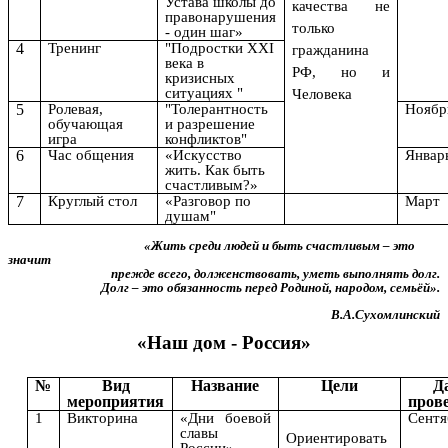
Устава школы до
качества не
правонарушения
только
- один шаг»
4
Тренинг
"Подростки XXI
гражданина
века в
РФ, но и
кризисных
ситуациях "
Человека
5
Ролевая,
"Толерантность
Ноябр
обучающая
и разрешение
игра
конфликтов"
6
Час общения
«Искусство
Январ
жить. Как быть
счастливым?»
7
Круглый стол
«Разговор по
Март
душам"
«Жить среди людей и быть счастливым – это
значит
прежде всего, долженствовать, уметь выполнять долг.
Долг – это обязанность перед Родиной, народом, семьёй».
В.А.Сухомлинский
«Наш дом - Россия»
№
Вид
Название
Цели
Д
мероприятия
пров
1
Викторина
«Дни боевой
Сентя
славы
Ориентировать