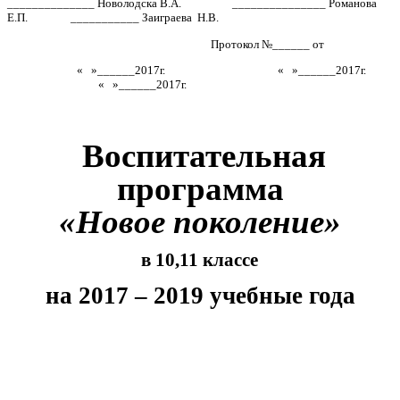
______________ Новолодска В.А. _______________ Романова
Е.П. ___________ Заиграева Н.В.
Протокол №______ от
« »______2017г. « »______2017г.
« »______2017г.
Воспитательная
программа
«Новое поколение»
в 10,11 классе
на 2017 – 2019 учебные года