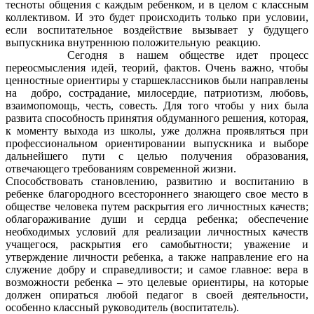
тесноты общения с каждым ребенком, и в целом с классным
коллективом. И это будет происходить только при условии,
если воспитательное воздействие вызывает у будущего
выпускника внутреннюю положительную реакцию.
Сегодня в нашем обществе идет процесс
переосмысления идей, теорий, фактов. Очень важно, чтобы
ценностные ориентиры у старшеклассников были направлены
на добро, сострадание, милосердие, патриотизм, любовь,
взаимопомощь, честь, совесть. Для того чтобы у них была
развита способность принятия обдуманного решения, которая,
к моменту выхода из школы, уже должна проявляться при
профессиональном ориентировании выпускника и выборе
дальнейшего пути с целью получения образования,
отвечающего требованиям современной жизни.
Способствовать становлению, развитию и воспитанию в
ребенке благородного всестороннего знающего свое место в
обществе человека путем раскрытия его личностных качеств;
облагораживание души и сердца ребенка; обеспечение
необходимых условий для реализации личностных качеств
учащегося, раскрытия его самобытности; уважение и
утверждение личности ребенка, а также направление его на
служение добру и справедливости; и самое главное: вера в
возможности ребенка – это целевые ориентиры, на которые
должен опираться любой педагог в своей деятельности,
особенно классный руководитель (воспитатель).