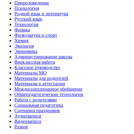
Природоведение
Психология
Родной язык и литература
Русский язык
Технология
Физика
Физкультура и спорт
Химия
Экология
Экономика
Администрирование школы
Внеклассная работа
Классное руководство
Материалы МО
Материалы для родителей
Материалы к аттестации
Междисциплинарное обобщение
Общепедагогические технологии
Работа с родителями
Социальная педагогика
Сценарии праздников
Аудиозаписи
Видеозаписи
Разное