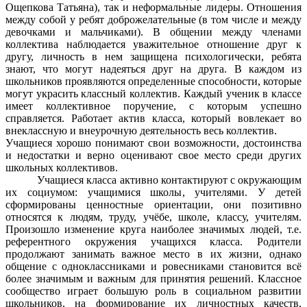
Ощепкова Татьяна), так и неформальные лидеры. Отношения
между собой у ребят доброжелательные (в том числе и между
девочками и мальчиками). В общении между членами
коллектива наблюдается уважительное отношение друг к
другу, личность в нем защищена психологически, ребята
знают, что могут надеяться друг на друга. В каждом из
школьников проявляются определенные способности, которые
могут украсить классный коллектив. Каждый ученик в классе
имеет коллективное поручение, с которым успешно
справляется. Работает актив класса, который вовлекает во
внеклассную и внеурочную деятельность весь коллектив.
Учащиеся хорошо понимают свои возможности, достоинства
и недостатки и верно оценивают свое место среди других
школьных коллективов.
Учащиеся класса активно контактируют с окружающим
их социумом: учащимися школы, учителями. У детей
сформированы ценностные ориентации, они позитивно
относятся к людям, труду, учёбе, школе, классу, учителям.
Произошло изменение круга наиболее значимых людей, т.е.
референтного окружения учащихся класса. Родители
продолжают занимать важное место в их жизни, однако
общение с одноклассниками и ровесниками становится всё
более значимым и важным для принятия решений. Классное
сообщество играет большую роль в социальном развитии
школьников, на формирование их личностных качеств,