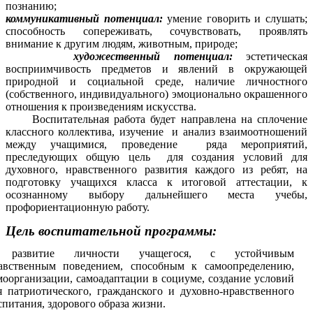
познанию;
коммуникативный потенциал:
умение говорить и слушать;
способность сопереживать, сочувствовать, проявлять
внимание к другим людям, животным, природе;
художественный потенциал:
эстетическая
восприимчивость предметов и явлений в окружающей
природной и социальной среде, наличие личностного
(собственного, индивидуального) эмоционально окрашенного
отношения к произведениям искусства.
Воспитательная работа будет направлена на сплочение
классного коллектива, изучение и анализ взаимоотношений
между учащимися, проведение ряда мероприятий,
преследующих общую цель для создания условий для
духовного, нравственного развития каждого из ребят, на
подготовку учащихся класса к итоговой аттестации, к
осознанному выбору дальнейшего места учебы,
профориентационную работу.
Цель воспитательной программы:
развитие личности учащегося, с устойчивым
авственным поведением, способным к самоопределению,
моорганизации, самоадаптации в социуме, создание условий
я патриотического, гражданского и духовно-нравственного
спитания, здорового образа жизни.