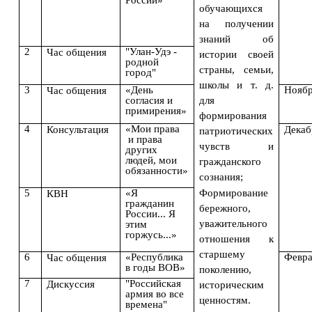
России»
обучающихся
на получении
знаний об
2
"Улан-Удэ -
Час общения
истории своей
родной
страны, семьи,
город"
школы и т. д.
3
«День
Нояб
Час общения
для
согласия и
примирения»
формирования
4
«Мои права
Консультация
Декаб
патриотических
и права
чувств и
других
людей, мои
гражданского
обязанности»
сознания;
5
«Я
Формирование
КВН
гражданин
бережного,
России... Я
уважительного
этим
горжусь...»
отношения к
старшему
6
«Республика
Февра
Час общения
в годы ВОВ»
поколению,
7
"Российская
Дискуссия
историческим
армия во все
ценностям.
времена"