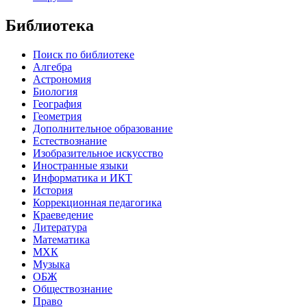
Библиотека
Поиск по библиотеке
Алгебра
Астрономия
Биология
География
Геометрия
Дополнительное образование
Естествознание
Изобразительное искусство
Иностранные языки
Информатика и ИКТ
История
Коррекционная педагогика
Краеведение
Литература
Математика
МХК
Музыка
ОБЖ
Обществознание
Право