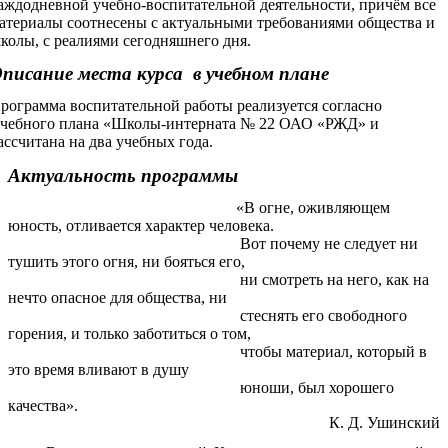
аждодневной учебно-воспитательной деятельности, причём все
атериалы соотнесены с актуальными требованиями общества и
колы, с реалиями сегодняшнего дня.
писание места курса в учебном плане
рограмма воспитательной работы реализуется согласно
чебного плана «Школы-интерната № 22 ОАО «РЖД» и
ассчитана на два учебных года.
Актуальность программы
«В огне, оживляющем
юность, отливается характер человека.
Вот почему не следует ни
тушить этого огня, ни бояться его,
ни смотреть на него, как на
нечто опасное для общества, ни
стеснять его свободного
горения, и только заботиться о том,
чтобы материал, который в
это время вливают в душу
юноши, был хорошего
качества».
К. Д. Ушинский