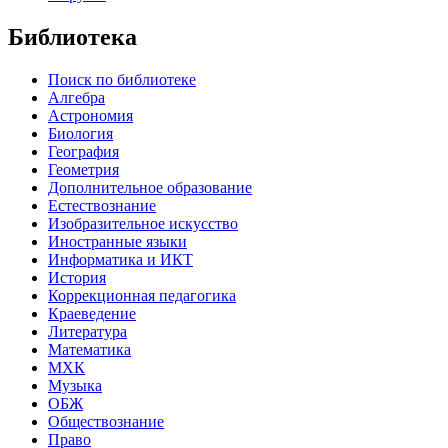
Библиотека
Поиск по библиотеке
Алгебра
Астрономия
Биология
География
Геометрия
Дополнительное образование
Естествознание
Изобразительное искусство
Иностранные языки
Информатика и ИКТ
История
Коррекционная педагогика
Краеведение
Литература
Математика
МХК
Музыка
ОБЖ
Обществознание
Право