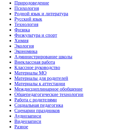
Природоведение
Психология
Родной язык и литература
Русский язык
Технология
Физика
Физкультура и спорт
Химия
Экология
Экономика
Администрирование школы
Внеклассная работа
Классное руководство
Материалы МО
Материалы для родителей
Материалы к аттестации
Междисциплинарное обобщение
Общепедагогические технологии
Работа с родителями
Социальная педагогика
Сценарии праздников
Аудиозаписи
Видеозаписи
Разное