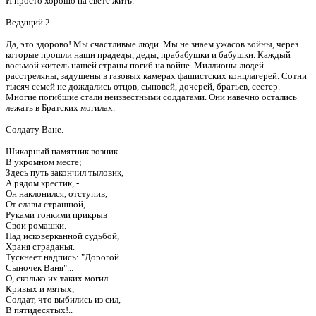
И просто хорошо на свете жить.
Ведущий 2.
Да, это здорово! Мы счастливые люди. Мы не знаем ужасов войны, через
которые прошли наши прадеды, деды, прабабушки и бабушки. Каждый
восьмой житель нашей страны погиб на войне. Миллионы людей
расстреляны, задушены в газовых камерах фашистских концлагерей. Сотни
тысяч семей не дождались отцов, сыновей, дочерей, братьев, сестер.
Многие погибшие стали неизвестными солдатами. Они навечно остались
лежать в Братских могилах.
Солдату Ване.
Шикарный памятник возник.
В укромном месте;
Здесь путь закончил тыловик,
А рядом крестик, -
Он наклонился, отступив,
От славы страшной,
Руками тонкими прикрыв
Свои ромашки.
Над исковерканной судьбой,
Храня страданья.
Тускнеет надпись: "Дорогой
Сыночек Ваня"...
О, сколько их таких могил
Кривых и мятых,
Солдат, что выбились из сил,
В пятидесятых!..