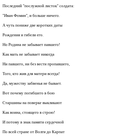
Последний "послужной листок" солдата:
"Иван Фомин", и больше ничего.
А чуть пониже две коротких даты
Рождения и гибели его.
Но Родина не забывает павшего!
Как мать не забывает никогда
Ни павшего, ни без вести пропавшего,
Того, кто жив для матери всегда!
Да, мужеству забвенья не бывает.
Вот почему погибшего в бою
Старшины на поверке выкликают
Как воина, стоящего в строю!
И потому в знак памяти сердечной
По всей стране от Волги до Карпат