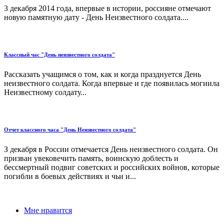
3 декабря 2014 года, впервые в истории, россияне отмечают
новую памятную дату - День Неизвестного солдата....
Классный час "День неизвестного солдата"
Рассказать учащимся о том, как и когда празднуется День
неизвестного солдата. Когда впервые и где появилась могиила
Неизвестному солдату...
Отчет классного часа "День Неизвестного солдата"
З декабря в России отмечается День неизвестного солдата. Он
призван увековечить память, воинскую доблесть и
бессмертный подвиг советских и российских войнов, которые
погибли в боевых действиях и чьи и...
Мне нравится