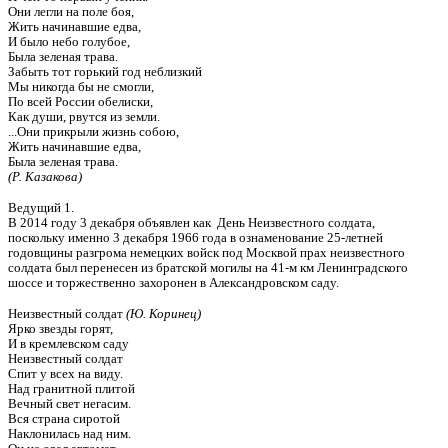
Они легли на поле боя,
Жить начинавшие едва,
И было небо голубое,
Была зеленая трава.
Забыть тот горький год неблизкий
Мы никогда бы не смогли,
По всей России обелиски,
Как души, рвутся из земли.
...Они прикрыли жизнь собою,
Жить начинавшие едва,
Была зеленая трава.
(Р. Казакова)
Ведущий 1.
В 2014 году 3 декабря объявлен как День Неизвестного солдата,
поскольку именно 3 декабря 1966 года в ознаменование 25-летней
годовщины разгрома немецких войск под Москвой прах неизвестного
солдата был перенесен из братской могилы на 41-м км Ленинградского
шоссе и торжественно захоронен в Александровском саду.
Неизвестный солдат
(Ю. Коринец)
Ярко звезды горят,
И в кремлевском саду
Неизвестный солдат
Спит у всех на виду.
Над гранитной плитой
Вечный свет негасим.
Вся страна сиротой
Наклонилась над ним.