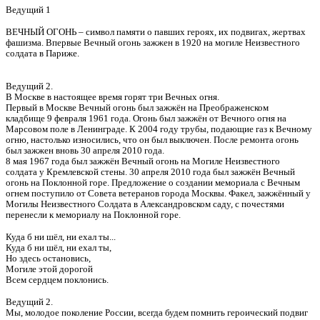
Ведущий 1
ВЕЧНЫЙ ОГОНЬ – символ памяти о павших героях, их подвигах, жертвах
фашизма. Впервые Вечный огонь зажжен в 1920 на могиле Неизвестного
солдата в Париже.
Ведущий 2.
В Москве в настоящее время горят три Вечных огня.
Первый в Москве Вечный огонь был зажжён на Преображенском
кладбище 9 февраля 1961 года. Огонь был зажжён от Вечного огня на
Марсовом поле в Ленинграде. К 2004 году трубы, подающие газ к Вечному
огню, настолько износились, что он был выключен. После ремонта огонь
был зажжен вновь 30 апреля 2010 года.
8 мая 1967 года был зажжён Вечный огонь на Могиле Неизвестного
солдата у Кремлевской стены. 30 апреля 2010 года был зажжён Вечный
огонь на Поклонной горе. Предложение о создании мемориала с Вечным
огнем поступило от Совета ветеранов города Москвы. Факел, зажжённый у
Могилы Неизвестного Солдата в Александровском саду, с почестями
перенесли к мемориалу на Поклонной горе.
Куда б ни шёл, ни ехал ты...
Куда б ни шёл, ни ехал ты,
Но здесь остановись,
Могиле этой дорогой
Всем сердцем поклонись.
Ведущий 2.
Мы, молодое поколение России, всегда будем помнить героический подвиг