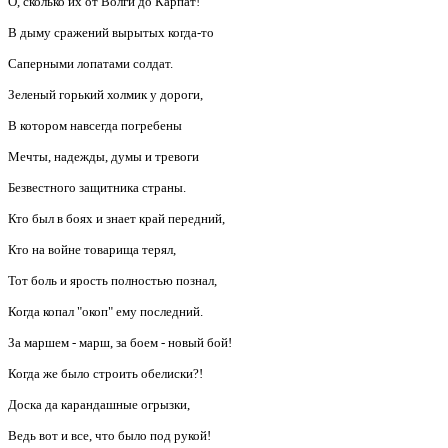
О, сколько их от Волги до Карпат!
В дыму сражений вырытых когда-то
Саперными лопатами солдат.
Зеленый горький холмик у дороги,
В котором навсегда погребены
Мечты, надежды, думы и тревоги
Безвестного защитника страны.
Кто был в боях и знает край передний,
Кто на войне товарища терял,
Тот боль и ярость полностью познал,
Когда копал "окоп" ему последний.
За маршем - марш, за боем - новый бой!
Когда же было строить обелиски?!
Доска да карандашные огрызки,
Ведь вот и все, что было под рукой!