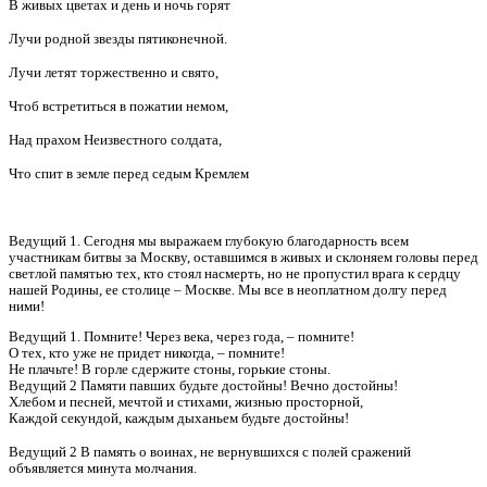
В живых цветах и день и ночь горят
Лучи родной звезды пятиконечной.
Лучи летят торжественно и свято,
Чтоб встретиться в пожатии немом,
Над прахом Неизвестного солдата,
Что спит в земле перед седым Кремлем
Ведущий 1. Сегодня мы выражаем глубокую благодарность всем
участникам битвы за Москву, оставшимся в живых и склоняем головы перед
светлой памятью тех, кто стоял насмерть, но не пропустил врага к сердцу
нашей Родины, ее столице – Москве. Мы все в неоплатном долгу перед
ними!
Ведущий 1. Помните! Через века, через года, – помните!
О тех, кто уже не придет никогда, – помните!
Не плачьте! В горле сдержите стоны, горькие стоны.
Ведущий 2 Памяти павших будьте достойны! Вечно достойны!
Хлебом и песней, мечтой и стихами, жизнью просторной,
Каждой секундой, каждым дыханьем будьте достойны!
Ведущий 2 В память о воинах, не вернувшихся с полей сражений
объявляется минута молчания.