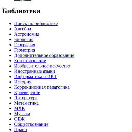
Библиотека
Поиск по библиотеке
Алгебра
Астрономия
Биология
География
Геометрия
Дополнительное образование
Естествознание
Изобразительное искусство
Иностранные языки
Информатика и ИКТ
История
Коррекционная педагогика
Краеведение
Литература
Математика
МХК
Музыка
ОБЖ
Обществознание
Право