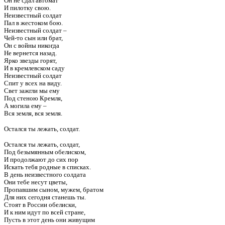
Он не сдал автомат
И пилотку свою.
Неизвестный солдат
Пал в жестоком бою.
Неизвестный солдат –
Чей-то сын или брат,
Он с войны никогда
Не вернется назад.
Ярко звезды горят,
И в кремлевском саду
Неизвестный солдат
Спит у всех на виду.
Свет зажгли мы ему
Под стеною Кремля,
А могила ему –
Вся земля, вся земля.
Остался ты лежать, солдат.
Остался ты лежать, солдат,
Под безымянным обелиском,
И продолжают до сих пор
Искать тебя родные в списках.
В день неизвестного солдата
Они тебе несут цветы,
Пропавшим сыном, мужем, братом
Для них сегодня станешь ты.
Стоят в России обелиски,
И к ним идут по всей стране,
Пусть в этот день они живущим