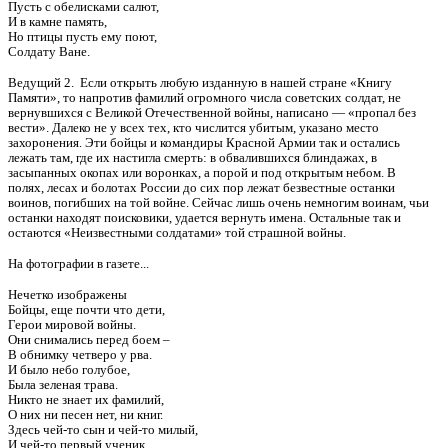
Пусть с обелисками салют,
И в камне память,
Но птицы пусть ему поют,
Солдату Ване.
Ведущий 2. Если открыть любую изданную в нашей стране «Книгу
Памяти», то напротив фамилий огромного числа советских солдат, не
вернувшихся с Великой Отечественной войны, написано — «пропал без
вести». Далеко не у всех тех, кто числится убитым, указано место
захоронения. Эти бойцы и командиры Красной Армии так и остались
лежать там, где их настигла смерть: в обвалившихся блиндажах, в
засыпанных окопах или воронках, а порой и под открытым небом. В
полях, лесах и болотах России до сих пор лежат безвестные останки
воинов, погибших на той войне. Сейчас лишь очень немногим воинам, чьи
останки находят поисковики, удается вернуть имена. Остальные так и
остаются «Неизвестными солдатами» той страшной войны.
На фотографии в газете...
Нечетко изображены
Бойцы, еще почти что дети,
Герои мировой войны.
Они снимались перед боем –
В обнимку четверо у рва.
И было небо голубое,
Была зеленая трава.
Никто не знает их фамилий,
О них ни песен нет, ни книг.
Здесь чей-то сын и чей-то милый,
И чей-то первый ученик.