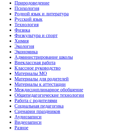
Природоведение
Психология
Родной язык и литература
Русский язык
Технология
Физика
Физкультура и спорт
Химия
Экология
Экономика
Администрирование школы
Внеклассная работа
Классное руководство
Материалы МО
Материалы для родителей
Материалы к аттестации
Междисциплинарное обобщение
Общепедагогические технологии
Работа с родителями
Социальная педагогика
Сценарии праздников
Аудиозаписи
Видеозаписи
Разное