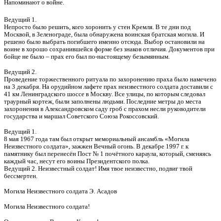
Напоминают о войне.
Ведущий 1.
Непросто было решить, кого хоронить у стен Кремля. В те дни под
Москвой, в Зеленограде, была обнаружена воинская братская могила. И
решено было выбрать погибшего именно отсюда. Выбор остановили на
воине в хорошо сохранившейся форме без знаков отличия. Документов при
бойце не было – прах его был по-настоящему безымянным.
Ведущий 2.
Проведение торжественного ритуала по захоронению праха было намечено
на 3 декабря. На орудийном лафете прах неизвестного солдата доставили с
41 км Ленинградского шоссе в Москву. Все улицы, по которым следовал
траурный кортеж, были заполнены людьми. Последние метры до места
захоронения в Александровском саду гроб с прахом несли руководители
государства и маршал Советского Союза Рокоссовский.
Ведущий 1.
8 мая 1967 года там был открыт мемориальный ансамбль «Могила
Неизвестного солдата», зажжен Вечный огонь. В декабре 1997 г. к
памятнику был перенесён Пост № 1 почётного караула, который, сменяясь
каждый час, несут его воины Президентского полка.
Ведущий 2. Неизвестный солдат! Имя твое неизвестно, подвиг твой
бессмертен.
Могила Неизвестного солдата Э. Асадов
Могила Неизвестного солдата!