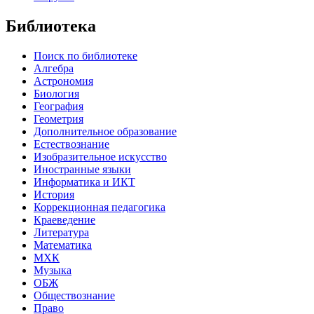
Библиотека
Поиск по библиотеке
Алгебра
Астрономия
Биология
География
Геометрия
Дополнительное образование
Естествознание
Изобразительное искусство
Иностранные языки
Информатика и ИКТ
История
Коррекционная педагогика
Краеведение
Литература
Математика
МХК
Музыка
ОБЖ
Обществознание
Право