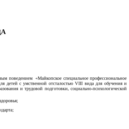
А
Д
нтным поведением «Майкопское специальное профессиональное
 детей с умственной отсталостью VIII вида для обучения и
азования и трудовой подготовки, социально-психологической
здоровья;
ндарта;