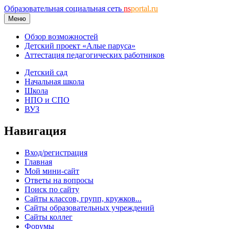
Образовательная социальная сеть
ns
portal.ru
Меню
Обзор возможностей
Детский проект «Алые паруса»
Аттестация педагогических работников
Детский сад
Начальная школа
Школа
НПО и СПО
ВУЗ
Навигация
Вход/регистрация
Главная
Мой мини-сайт
Ответы на вопросы
Поиск по сайту
Сайты классов, групп, кружков...
Сайты образовательных учреждений
Сайты коллег
Форумы