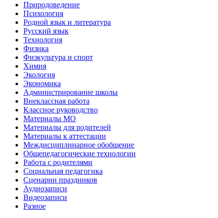
Природоведение
Психология
Родной язык и литература
Русский язык
Технология
Физика
Физкультура и спорт
Химия
Экология
Экономика
Администрирование школы
Внеклассная работа
Классное руководство
Материалы МО
Материалы для родителей
Материалы к аттестации
Междисциплинарное обобщение
Общепедагогические технологии
Работа с родителями
Социальная педагогика
Сценарии праздников
Аудиозаписи
Видеозаписи
Разное