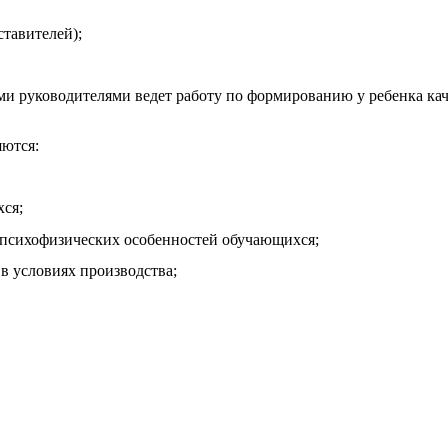
ставителей);
ководителями ведет работу по формированию у ребенка каче
яются:
ся;
 психофизических особенностей обучающихся;
в условиях производства;