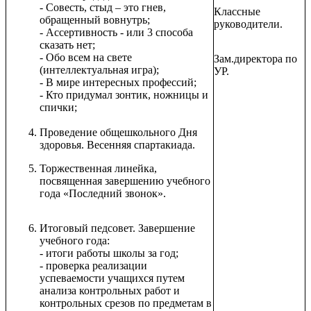
- Совесть, стыд – это гнев,
Классные
обращенный вовнутрь;
руководители.
- Ассертивность - или 3 способа
сказать нет;
- Обо всем на свете
Зам.директора по
(интеллектуальная игра);
УР.
- В мире интересных профессий;
- Кто придумал зонтик, ножницы и
спички;
Проведение общешкольного Дня
здоровья. Весенняя спартакиада.
Торжественная линейка,
посвященная завершению учебного
года «Последний звонок».
Итоговый педсовет. Завершение
учебного года:
- итоги работы школы за год;
- проверка реализации
успеваемости учащихся путем
анализа контрольных работ и
контрольных срезов по предметам в