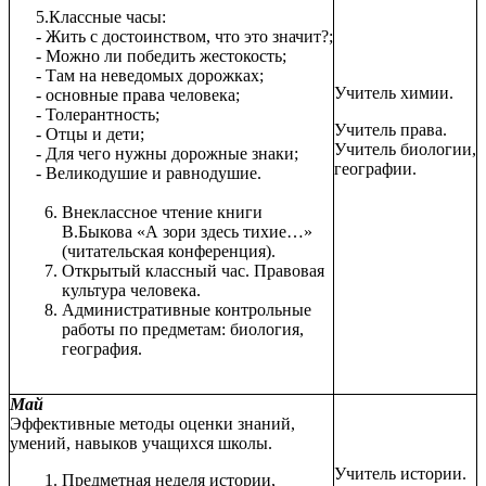
5.Классные часы:
- Жить с достоинством, что это значит?;
- Можно ли победить жестокость;
- Там на неведомых дорожках;
Учитель химии.
- основные права человека;
- Толерантность;
Учитель права.
- Отцы и дети;
Учитель биологии,
- Для чего нужны дорожные знаки;
географии.
- Великодушие и равнодушие.
Внеклассное чтение книги
В.Быкова «А зори здесь тихие…»
(читательская конференция).
Открытый классный час. Правовая
культура человека.
Административные контрольные
работы по предметам: биология,
география.
Май
Эффективные методы оценки знаний,
умений, навыков учащихся школы.
Учитель истории.
Предметная неделя истории,