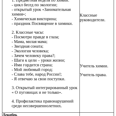
1. Предметная неделя по химии:
- цикл бесед по экологии;
- открытый урок «Занимательная
химия»;
Классные
- Химическая викторина;
руководители.
- праздник Посвящение в химики.
2. Классные часы:
- Посмотри правде в глаза;
- Мама, милая мама;
- Звездная соната;
- Экология человека;
- Зачем человеку права?;
- Шаги к цели – уроки жизни;
- Ими гордится страна;
Учитель химии.
- Мой любимый город;
- Слава тебе, народ России!;
Учитель права.
- Я отвечаю за свои поступки.
3. Открытый интегрированный урок
« О пуговицах и не только».
4. Профилактика правонарушений
среди несовершеннолетних.
Декабрь