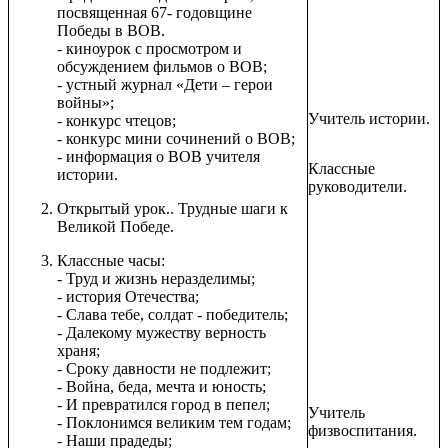
посвященная 67- годовщине
Победы в ВОВ.
- киноурок с просмотром и
обсуждением фильмов о ВОВ;
- устный журнал «Дети – герои
войны»;
Учитель истории.
- конкурс чтецов;
- конкурс мини сочинений о ВОВ;
- информация о ВОВ учителя
Классные
истории.
руководители.
Открытый урок.. Трудные шаги к
Великой Победе.
Классные часы:
- Труд и жизнь неразделимы;
- история Отечества;
- Слава тебе, солдат - победитель;
- Далекому мужеству верность
храня;
- Сроку давности не подлежит;
- Война, беда, мечта и юность;
- И превратился город в пепел;
Учитель
- Поклонимся великим тем годам;
физвоспитания.
- Наши прадеды;