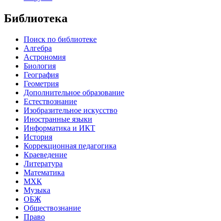
Библиотека
Поиск по библиотеке
Алгебра
Астрономия
Биология
География
Геометрия
Дополнительное образование
Естествознание
Изобразительное искусство
Иностранные языки
Информатика и ИКТ
История
Коррекционная педагогика
Краеведение
Литература
Математика
МХК
Музыка
ОБЖ
Обществознание
Право