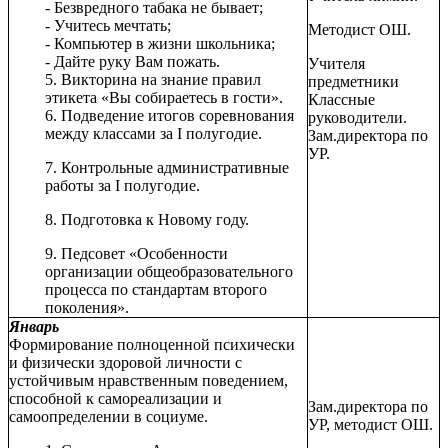
- Безвредного табака не бывает;
- Учитесь мечтать;
Методист ОШ.
- Компьютер в жизни школьника;
- Дайте руку Вам пожать.
Учителя
5. Викторина на знание правил
предметники
этикета «Вы собираетесь в гости».
Классные
6. Подведение итогов соревнования
руководители.
между классами за I полугодие.
Зам.директора по
УР.
7. Контрольные административные
работы за I полугодие.
8. Подготовка к Новому году.
9. Педсовет «Особенности
организации общеобразовательного
процесса по стандартам второго
поколения».
Январь
Формирование полноценной психически
и физически здоровой личности с
устойчивым нравственным поведением,
способной к самореализации и
Зам.директора по
самоопределении в социуме.
УР, методист ОШ.