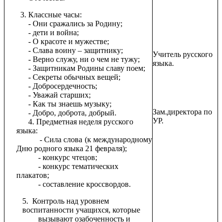
Классные часы:
- Они сражались за Родину;
- дети и война;
- О красоте и мужестве;
- Слава воину – защитнику;
Учитель русского
- Верно служу, ни о чем не тужу;
языка.
- Защитникам Родины славу поем;
- Секреты обычных вещей;
- Добросердечность;
- Уважай старших;
- Как ты знаешь музыку;
Зам.директора по
- Добро, доброта, добрый.
УР.
4. Предметная неделя русского
языка:
- Сила слова (к международному
Дню родного языка 21 февраля);
- конкурс чтецов;
- конкурс тематических
плакатов;
- составление кроссвордов.
5. Контроль над уровнем
воспитанности учащихся, которые
вызывают озабоченность и