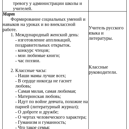
тревогу у администрации школы и
учителей.
Март
Формирование социальных умений и
навыков на уроках и во внеклассной
Учитель русского
работе.
языка и
Международный женский день:
литературы.
- изготовление аппликаций,
поздравительных открыток.
- конкурс чтецов;
- мои любимые книги;
- час поэзии.
Классные
Классные часы:
руководители.
- Наши мамы лучше всех;
- В сердце никогда не гаснет
любовь;
- Самая милая, самая любимая;
- Материнская любовь;
- Идут по войне девчата, похожие на
парней (литературный журнал);
- О доброте и дружбе;
- О чертах человеческого характера;
- Гуманизм и гуманность;
- Что такое семья;