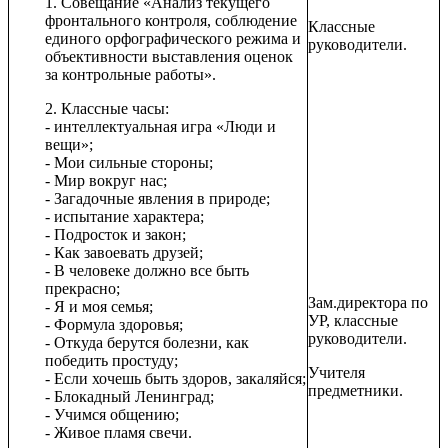
1. Совещание «Анализ текущего
фронтального контроля, соблюдение
Классные
единого орфографического режима и
руководители.
объективности выставления оценок
за контрольные работы».
2. Классные часы:
- интеллектуальная игра «Люди и
вещи»;
- Мои сильные стороны;
- Мир вокруг нас;
- Загадочные явления в природе;
- испытание характера;
- Подросток и закон;
- Как завоевать друзей;
- В человеке должно все быть
прекрасно;
Зам.директора по
- Я и моя семья;
УР, классные
- Формула здоровья;
руководители.
- Откуда берутся болезни, как
победить простуду;
Учителя
- Если хочешь быть здоров, закаляйся;
предметники.
- Блокадный Ленинград;
- Учимся общению;
- Живое пламя свечи.