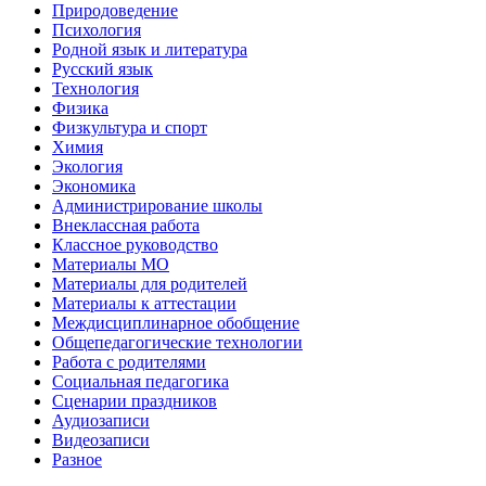
Природоведение
Психология
Родной язык и литература
Русский язык
Технология
Физика
Физкультура и спорт
Химия
Экология
Экономика
Администрирование школы
Внеклассная работа
Классное руководство
Материалы МО
Материалы для родителей
Материалы к аттестации
Междисциплинарное обобщение
Общепедагогические технологии
Работа с родителями
Социальная педагогика
Сценарии праздников
Аудиозаписи
Видеозаписи
Разное