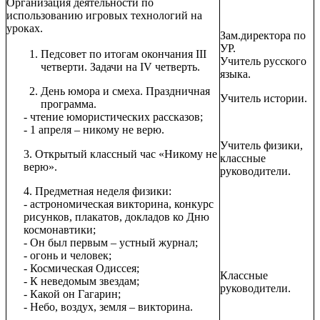
Организация деятельности по
использованию игровых технологий на
уроках.
Зам.директора по
УР.
Педсовет по итогам окончания III
Учитель русского
четверти. Задачи на IV четверть.
языка.
День юмора и смеха. Праздничная
Учитель истории.
программа.
- чтение юмористических рассказов;
- 1 апреля – никому не верю.
Учитель физики,
3. Открытый классный час «Никому не
классные
верю».
руководители.
4. Предметная неделя физики:
- астрономическая викторина, конкурс
рисунков, плакатов, докладов ко Дню
космонавтики;
- Он был первым – устный журнал;
- огонь и человек;
- Космическая Одиссея;
Классные
- К неведомым звездам;
руководители.
- Какой он Гагарин;
- Небо, воздух, земля – викторина.