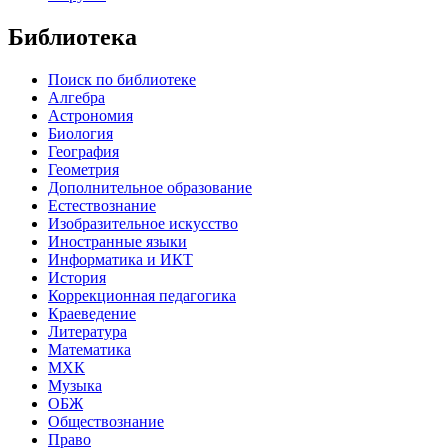
Библиотека
Поиск по библиотеке
Алгебра
Астрономия
Биология
География
Геометрия
Дополнительное образование
Естествознание
Изобразительное искусство
Иностранные языки
Информатика и ИКТ
История
Коррекционная педагогика
Краеведение
Литература
Математика
МХК
Музыка
ОБЖ
Обществознание
Право