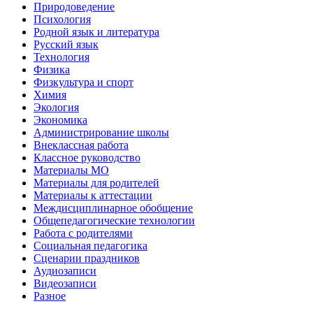
Природоведение
Психология
Родной язык и литература
Русский язык
Технология
Физика
Физкультура и спорт
Химия
Экология
Экономика
Администрирование школы
Внеклассная работа
Классное руководство
Материалы МО
Материалы для родителей
Материалы к аттестации
Междисциплинарное обобщение
Общепедагогические технологии
Работа с родителями
Социальная педагогика
Сценарии праздников
Аудиозаписи
Видеозаписи
Разное