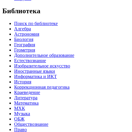
Библиотека
Поиск по библиотеке
Алгебра
Астрономия
Биология
География
Геометрия
Дополнительное образование
Естествознание
Изобразительное искусство
Иностранные языки
Информатика и ИКТ
История
Коррекционная педагогика
Краеведение
Литература
Математика
МХК
Музыка
ОБЖ
Обществознание
Право