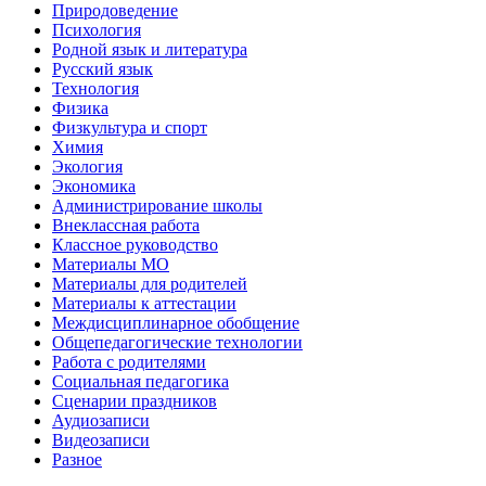
Природоведение
Психология
Родной язык и литература
Русский язык
Технология
Физика
Физкультура и спорт
Химия
Экология
Экономика
Администрирование школы
Внеклассная работа
Классное руководство
Материалы МО
Материалы для родителей
Материалы к аттестации
Междисциплинарное обобщение
Общепедагогические технологии
Работа с родителями
Социальная педагогика
Сценарии праздников
Аудиозаписи
Видеозаписи
Разное