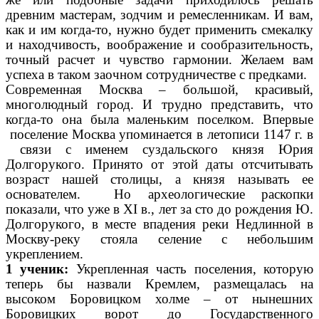
древним мастерам, зодчим и ремесленникам. И вам,
как и им когда-то, нужно будет применить смекалку
и находчивость, воображение и сообразительность,
точный расчет и чувство гармонии. Желаем вам
успеха в таком заочном сотрудничестве с предками.
Современная Москва – большой, красивый,
многолюдный город. И трудно представить, что
когда-то она была маленьким поселком. Впервые
поселение Москва упоминается в летописи 1147 г. в
связи с именем суздальского князя Юрия
Долгорукого. Принято от этой даты отсчитывать
возраст нашей столицы, а князя называть ее
основателем. Но археологические раскопки
показали, что уже в XI в., лет за сто до рождения Ю.
Долгорукого, в месте впадения реки Недлинной в
Москву-реку стояла селение с небольшим
укреплением.
1 ученик:
Укрепленная часть поселения, которую
теперь бы назвали Кремлем, размещалась на
высоком Боровицком холме – от нынешних
Боровицких ворот до Государственного