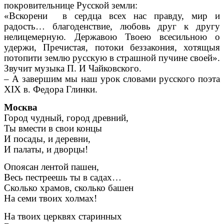
покровительнице Русской земли:
«Вскорени в сердца всех нас правду, мир и
радость… благоденствие, любовь друг к другу
нелицемерную. Державою Твоею всесильною о
удержи, Пречистая, потоки беззакония, хотящыя
потопити землю русскую в страшной пучине своей».
Звучит музыка П. И Чайковского.
– А завершим мы наш урок словами русского поэта
XIX в. Федора Глинки.
Москва
Город чудный, город древний,
Ты вмести в свои концы
И посады, и деревни,
И палаты, и дворцы!
Опоясан лентой пашен,
Весь пестреешь ты в садах…
Сколько храмов, сколько башен
На семи твоих холмах!
На твоих церквях старинных