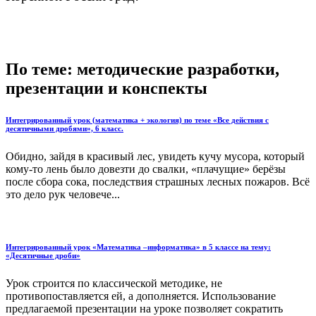
По теме: методические разработки,
презентации и конспекты
Интегрированный урок (математика + экология) по теме «Все действия с
десятичными дробями», 6 класс.
Обидно, зайдя в красивый лес, увидеть кучу мусора, который
кому-то лень было довезти до свалки, «плачущие» берёзы
после сбора сока, последствия страшных лесных пожаров. Всё
это дело рук человече...
Интегрированный урок «Математика –информатика» в 5 классе на тему:
«Десятичные дроби»
Урок строится по классической методике, не
противопоставляется ей, а дополняется. Использование
предлагаемой презентации на уроке позволяет сократить