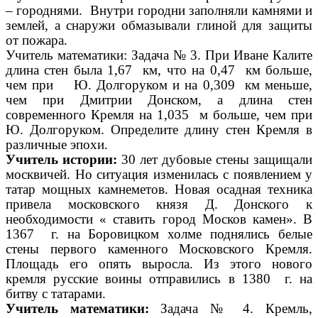
– городнями. Внутри городни заполняли камнями и
землей, а снаружи обмазывали глиной для защиты
от пожара.
Учитель математики: Задача № 3. При Иване Калите
длина стен была 1,67 км, что на 0,47 км больше,
чем при Ю. Долгоруком и на 0,309 км меньше,
чем при Дмитрии Донском, а длина стен
современного Кремля на 1,035 м больше, чем при
Ю. Долгоруком. Определите длину стен Кремля в
различные эпохи.
Учитель истории:
30 лет дубовые стены защищали
москвичей. Но ситуация изменилась с появлением у
татар мощных камнеметов. Новая осадная техника
привела московского князя Д. Донского к
необходимости « ставить город Москов камен». В
1367 г. на Боровицком холме поднялись белые
стены первого каменного Московского Кремля.
Площадь его опять выросла. Из этого нового
кремля русские воины отправились в 1380 г. на
битву с татарами.
Учитель математики:
Задача № 4. Кремль,