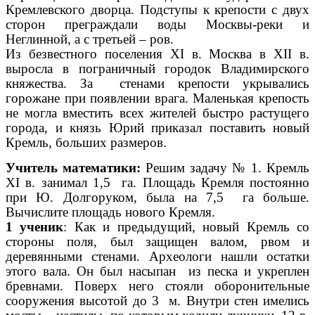
Кремлевского дворца. Подступы к крепости с двух
сторон преграждали воды Москвы-реки и
Неглинной, а с третьей – ров.
Из безвестного поселения XI в. Москва в XII в.
выросла в пограничный городок Владимирского
княжества. За стенами крепости укрывались
горожане при появлении врага. Маленькая крепость
не могла вместить всех жителей быстро растущего
города, и князь Юрий приказал поставить новый
Кремль, больших размеров.
Учитель математики:
Решим задачу № 1. Кремль
XI в. занимал 1,5 га. Площадь Кремля постоянно
при Ю. Долгоруком, была на 7,5 га больше.
Вычислите площадь нового Кремля.
1 ученик
: Как и предыдущий, новый Кремль со
стороны поля, был защищен валом, рвом и
деревянными стенами. Археологи нашли остатки
этого вала. Он был насыпан из песка и укреплен
бревнами. Поверх него стояли оборонительные
сооружения высотой до 3 м. Внутри стен имелись