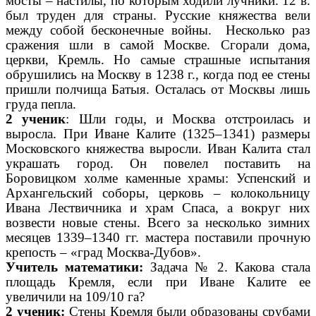
мосты – настилы, по которым ходили лучники. 12 в.
был труден для страны. Русские княжества вели
между собой бесконечные войны. Несколько раз
сражения шли в самой Москве. Сгорали дома,
церкви, Кремль. Но самые страшные испытания
обрушились на Москву в 1238 г., когда под ее стены
пришли полчища Батыя. Осталась от Москвы лишь
груда пепла.
2 ученик
: Шли годы, и Москва отстроилась и
выросла. При Иване Калите (1325–1341) размеры
Московского княжества выросли. Иван Калита стал
украшать город. Он повелел поставить на
Боровицком холме каменные храмы: Успенский и
Архангельский соборы, церковь – колокольницу
Ивана Лествичника и храм Спаса, а вокруг них
возвести новые стены. Всего за несколько зимних
месяцев 1339–1340 гг. мастера поставили прочную
крепость – «град Москва-Дубов».
Учитель математики:
Задача № 2. Какова стала
площадь Кремля, если при Иване Калите ее
увеличили на 109/10 га?
2 ученик:
Стены Кремля были образованы срубами