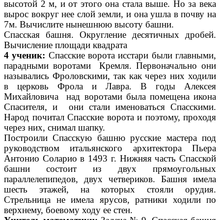
высотой 2 м, и от этого она стала выше. Но за века
вырос вокруг нее слой земли, и она ушла в почву на
7м. Вычислите нынешнюю высоту башни.
Спасская башня. Округление десятичных дробей.
Вычисление площади квадрата
4 ученик:
Спасские ворота исстари были главными,
парадными воротами Кремля. Первоначально они
назывались Фроловскими, так как через них ходили
в церковь Фрола и Лавра. В годы Алексея
Михайловича над воротами была помещена икона
Спасителя, и они стали именоваться Спасскими.
Народ почитал Спасские ворота и поэтому, проходя
через них, снимал шапку.
Построили Спасскую башню русские мастера под
руководством итальянского архитектора Пьера
Антонио Соларио в 1493 г. Нижняя часть Спасской
башни состоит из двух прямоугольных
параллелепипедов, двух четвериков. Башня имела
шесть этажей, на которых стояли орудия.
Стрельница не имела ярусов, ратники ходили по
верхнему, боевому ходу ее стен.