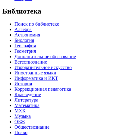
Библиотека
Поиск по библиотеке
Алгебра
Астрономия
Биология
География
Геометрия
Дополнительное образование
Естествознание
Изобразительное искусство
Иностранные языки
Информатика и ИКТ
История
Коррекционная педагогика
Краеведение
Литература
Математика
МХК
Музыка
ОБЖ
Обществознание
Право