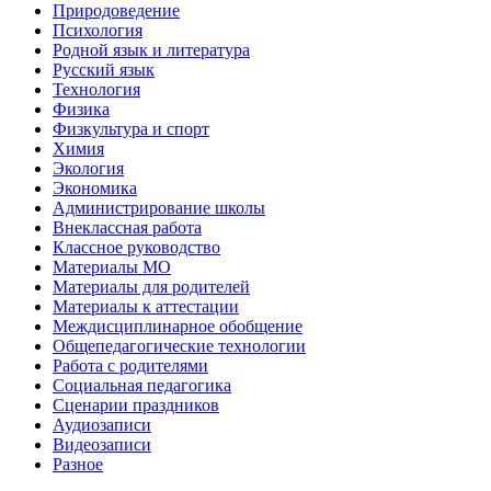
Природоведение
Психология
Родной язык и литература
Русский язык
Технология
Физика
Физкультура и спорт
Химия
Экология
Экономика
Администрирование школы
Внеклассная работа
Классное руководство
Материалы МО
Материалы для родителей
Материалы к аттестации
Междисциплинарное обобщение
Общепедагогические технологии
Работа с родителями
Социальная педагогика
Сценарии праздников
Аудиозаписи
Видеозаписи
Разное