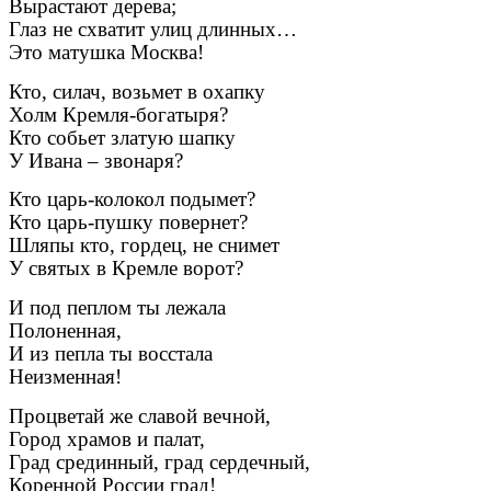
Вырастают дерева;
Глаз не схватит улиц длинных…
Это матушка Москва!
Кто, силач, возьмет в охапку
Холм Кремля-богатыря?
Кто собьет златую шапку
У Ивана – звонаря?
Кто царь-колокол подымет?
Кто царь-пушку повернет?
Шляпы кто, гордец, не снимет
У святых в Кремле ворот?
И под пеплом ты лежала
Полоненная,
И из пепла ты восстала
Неизменная!
Процветай же славой вечной,
Город храмов и палат,
Град срединный, град сердечный,
Коренной России град!