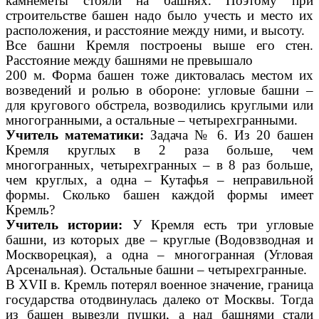
камнеметы стояли на башнях. Поэтому при
строительстве башен надо было учесть и место их
расположения, и расстояние между ними, и высоту.
Все башни Кремля построены выше его стен.
Расстояние между башнями не превышало
200 м. Форма башен тоже диктовалась местом их
возведений и ролью в обороне: угловые башни –
для кругового обстрела, возводились круглыми или
многогранными, а остальные – четырехгранными.
Учитель математики:
Задача № 6. Из 20 башен
Кремля круглых в 2 раза больше, чем
многогранных, четырехгранных – в 8 раз больше,
чем круглых, а одна – Кутафья – неправильной
формы. Сколько башен каждой формы имеет
Кремль?
Учитель истории:
У Кремля есть три угловые
башни, из которых две – круглые (Водовзводная и
Москворецкая), а одна – многогранная (Угловая
Арсенальная). Остальные башни – четырехгранные.
В XVII в. Кремль потерял военное значение, граница
государства отодвинулась далеко от Москвы. Тогда
из башен вывезли пушки, а над башнями стали