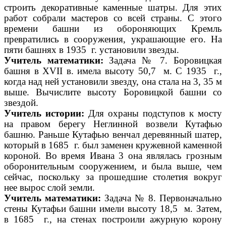
строить декоративные каменные шатры. Для этих
работ собрали мастеров со всей страны. С этого
времени башни из обороняющих Кремль
превратились в сооружения, украшающие его. На
пяти башнях в 1935 г. установили звезды.
Учитель математики:
Задача № 7. Боровицкая
башня в XVII в. имела высоту 50,7 м. С 1935 г.,
когда над ней установили звезду, она стала на 3, 35 м
выше. Вычислите высоту Боровицкой башни со
звездой.
Учитель истории:
Для охраны подступов к мосту
на правом берегу Неглинной возвели Кутафью
башню. Раньше Кутафью венчал деревянный шатер,
который в 1685 г. был заменен кружевной каменной
короной. Во время Ивана 3 она являлась грозным
оборонительным сооружением, и была выше, чем
сейчас, поскольку за прошедшие столетия вокруг
нее вырос слой земли.
Учитель математики:
Задача № 8. Первоначально
стены Кутафьи башни имели высоту 18,5 м. Затем,
в 1685 г., на стенах построили ажурную корону