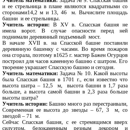
Учитель математики:
Задача № 9. Спасская башня
и ее стрельница в плане являются квадратными со
сторонами14,2 м и 13, 46 м. Вычислите площадь
башни и ее стрельницы.
Учитель истории:
В XV в. Спасская башня не
имела ворот. В случае опасности перед ней
поднимали деревянный подъемный мост.
В начале XVII в. на Спасской башне поставили
деревянную башенку с часами. Во время пожаров
она сгорала, поэтому в1625 г. мастер Бажен Огурцов
построил для часов каменную башню с шатром. Его
творение украшает Спасскую башню и сегодня.
Учитель математики:
Задача № 10. Какой высоты
была Спасская башня в 1701 г., если известно что
высота шатра – 12,5 м, высота башни в 1,7 раза
больше, а высота самой башни в 2,3 раза больше
высоты шатра?
Учитель истории:
Башню много раз перестраивали,
Современная ее высота до звезды – 67, 3 м, со
звездой – 71 м.
Сейчас Спасская башня, с ее стремящимся вверх
силуэтом, белокаменным резным декором и