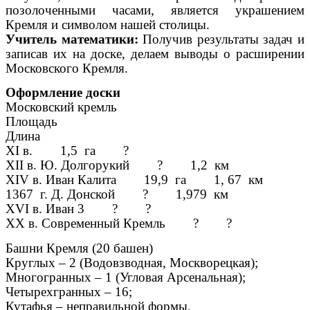
позолоченными часами, является украшением
Кремля и символом нашей столицы.
Учитель математики:
Получив результаты задач и
записав их на доске, делаем выводы о расширении
Московского Кремля.
Оформление доски
Московский кремль
Площадь
Длина
XI в. 1,5 га ?
XII в. Ю. Долгорукий ? 1,2 км
XIV в. Иван Калита 19,9 га 1, 67 км
1367 г. Д. Донской ? 1,979 км
XVI в. Иван 3 ? ?
XX в. Современный Кремль ? ?
Башни Кремля (20 башен)
Круглых – 2 (Водовзводная, Москворецкая);
Многогранных – 1 (Угловая Арсенальная);
Четырехгранных – 16;
Кутафья – неправильной формы.