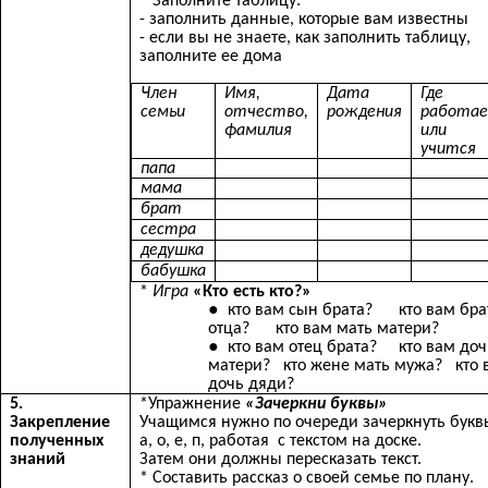
* Заполните таблицу:
- заполнить данные, которые вам известны
- если вы не знаете, как заполнить таблицу,
заполните ее дома
Член
Имя,
Дата
Где
семьи
отчество,
рождения
работа
фамилия
или
учится
папа
мама
брат
сестра
дедушка
бабушка
*
Игра
«Кто есть кто?»
кто вам сын брата? кто вам бра
отца? кто вам мать матери?
кто вам отец брата? кто вам доч
матери? кто жене мать мужа? кто 
дочь дяди?
5.
*Упражнение
«Зачеркни буквы»
Закрепление
Учащимся нужно по очереди зачеркнуть букв
полученных
а, о, е, п, работая с текстом на доске.
знаний
Затем они должны пересказать текст.
* Составить рассказ о своей семье по плану.