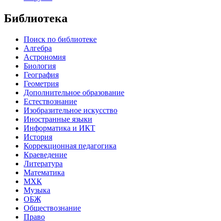
Библиотека
Поиск по библиотеке
Алгебра
Астрономия
Биология
География
Геометрия
Дополнительное образование
Естествознание
Изобразительное искусство
Иностранные языки
Информатика и ИКТ
История
Коррекционная педагогика
Краеведение
Литература
Математика
МХК
Музыка
ОБЖ
Обществознание
Право