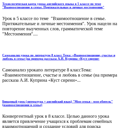
Технологическая карта урока английского языка в 5 классе по теме
"Взаимоотношение в семье. Притяжательные и личные местоимения"
Урок в 5 классе по теме "Взаимоотношение в семье.
Притяжательные и личные местоимения". Урок нацелн на
повторение выученных слов, грамматической теме
"Местоимения"....
Самоанализ урока по литературе 8 класс Тема: «Взаимоотношение, счастье и
любовь в семье (на примера рассказа А.И. Куприна «Куст сирени»
Самоанализ урокапо литературе 8 классТема:
«Взаимоотношение, счастье и любовь в семье (на примера
рассказа А.И. Куприна «Куст сирени»...
Бинарный урок (литература + английский язык) "Моя семья - моя обитель"
(взаимоотношения в семье)
Конвергентный урок в 8 классе. Целью данного урока
является привлечение учащихся к проблемам семейных
взаимоотношений и создание условий для поиска