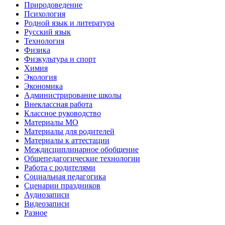
Природоведение
Психология
Родной язык и литература
Русский язык
Технология
Физика
Физкультура и спорт
Химия
Экология
Экономика
Администрирование школы
Внеклассная работа
Классное руководство
Материалы МО
Материалы для родителей
Материалы к аттестации
Междисциплинарное обобщение
Общепедагогические технологии
Работа с родителями
Социальная педагогика
Сценарии праздников
Аудиозаписи
Видеозаписи
Разное