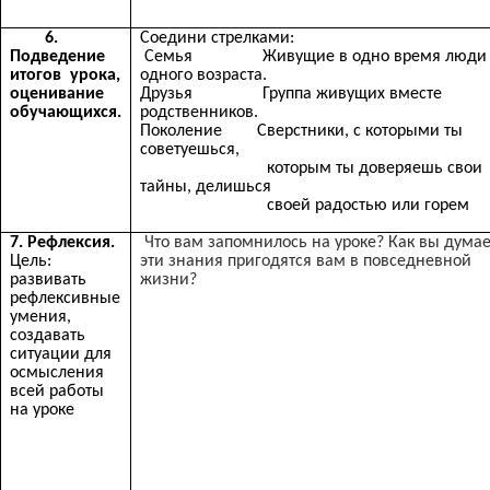
6.
Соедини стрелками:
Подведение
Семья Живущие в одно время люди
итогов урока,
одного возраста.
оценивание
Друзья Группа живущих вместе
обучающихся.
родственников.
Поколение Сверстники, с которыми ты
советуешься,
которым ты доверяешь свои
тайны, делишься
своей радостью или горем
7. Рефлексия.
Что вам запомнилось на уроке? Как вы думае
Цель:
эти знания пригодятся вам в повседневной
развивать
жизни?
рефлексивные
умения,
создавать
ситуации для
осмысления
всей работы
на уроке