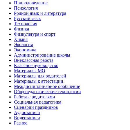
Природоведение
Психология
Родной язык и литература
Русский язык
Технология
Физика
Физкультура и спорт
Химия
Экология
Экономика
Администрирование школы
Внеклассная работа
Классное руководство
Материалы МО
Материалы для родителей
Материалы к аттестации
Междисциплинарное обобщение
Общепедагогические технологии
Работа с родителями
Социальная педагогика
Сценарии праздников
Аудиозаписи
Видеозаписи
Разное