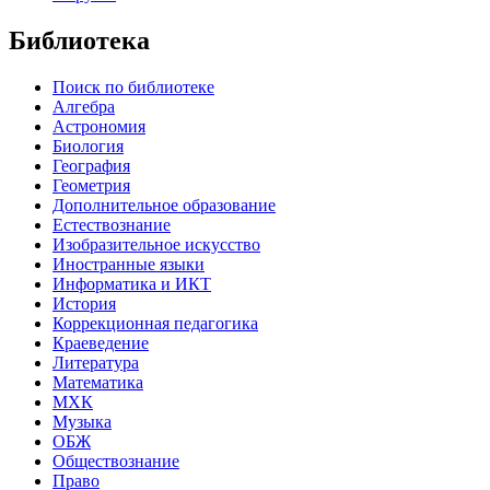
Библиотека
Поиск по библиотеке
Алгебра
Астрономия
Биология
География
Геометрия
Дополнительное образование
Естествознание
Изобразительное искусство
Иностранные языки
Информатика и ИКТ
История
Коррекционная педагогика
Краеведение
Литература
Математика
МХК
Музыка
ОБЖ
Обществознание
Право