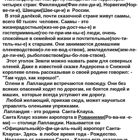
четырех стран: Финляндии(Фин-лян-ди-и), Норвегии(Нор-
ве-ги-и), Швеции(Шве-ци-и) и России.
В этой далёкой, почти сказочной стране живут саамы,
всего 60 тысяч человек.
Саамы - это
жизнерадостные(жиз-не-ра-дост-ны-е) и
гостеприимные(гос-те-при-им-ны-е) люди, очень
спокойные в семейной жизни и почтительные(поч-ти-
тель-ны-е) к старшим. Они занимаются домашним
оленеводством(о-ле-не-вод-ством), земледелием(зем-ле-
де-ли-ем), рыболовством(ры-бо-лов-ством).
Этот уголок Земли можно назвать раем для северных
оленей. Даже в известной сказке Андерсена о Снежной
королеве олень рассказывая о своей родине говорил: -
"Там чудо, как хорошо!".
Олени в Лапландии встречаются повсюду. Они без
всяких опасений ходят по дорогам, не боятся людей и
машин, которые всегда уступают им дорогу.
Любой желающий, приехав сюда, может научиться
управлять оленьими упряжками.
Лапландия - это родина Санта-Клауса.
Санта Клаус хозяин аэропорта в
Рованиеми
(Ро-ва-ни -е-
ми) — столице Лапландии. Называется он
«Официальный(о-фи-ци-аль-ный) аэропорт Санта-
Клауса». Здесь в любое время года - Рождество.
Недалеко от деревни Санта - Клауса есть сказочные