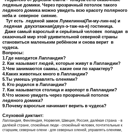
ледяные домики. Через прозрачный потолок такого
ледяного домика можно увидеть всю красоту полярного
неба и северное сияние.
Тут есть ледяной замок Лумилинна(Ли-му-лин-на) и
ледяная двухэтажная(двух-э-таж-на-я) гостиница.
Даже самый взрослый и серьёзный человек попадая в
сказочный мир этой удивительной северной страны
становиться маленьким ребёнком и снова верит в
чудеса.
Вопросы:
1.Где находится Лапландия?
2. Как называют людей, которые живут в Лапландии?
3.Чем занимаются саамы, какие они по характеру?
4.Каких животных много в Лапландии?
5.Ты умеешь управлять оленями?
6. Кто родился в Лапландии?
7. Как называется столица и аэропорт в Лапландии?
8.Что можно увидеть через прозрачный потолок
ледяного домика?
9.Почему взрослые начинают верить в чудеса?
Слуховой диктант:
Лапландия, Финляндия, Норвегия, Швеция, Россия, далёкая страна - в
далёкой стране, спокойные люди - спокойный человек, почтительные к
старшим, северные олени - для северных оленей, управлять оленями,