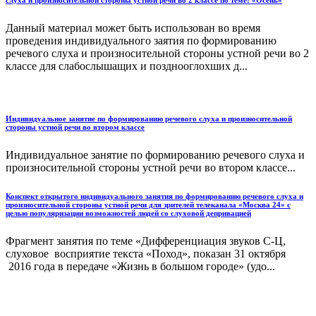
слуха и произносительной стороны устной речи во 2 классе по теме: «Осень»
Данный материал может быть использован во время
проведения индивидуального заятия по формированию
речевого слуха и произносительной стороны устной речи во 2
классе для слабослышащих и позднооглохших д...
Индивидуальное занятие по формированию речевого слуха и произносительной
стороны устной речи во втором классе
Индивидуальное занятие по формированию речевого слуха и
произносительной стороны устной речи во втором классе...
Конспект открытого индивидуального занятия по формированию речевого слуха и
произносительной стороны устной речи для зрителей телеканала «Москва 24» с
целью популяризации возможностей людей со слуховой депривацией
Фрагмент занятия по теме «Дифференциация звуков С-Ц,
слуховое восприятие текста «Поход», показан 31 октября
2016 года в передаче «Жизнь в большом городе» (удо...