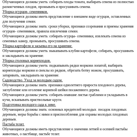
Обучающиеся должны уметь: собирать плоды томата, выбирать семена из полностью
размягченных плодов, промывать и просушивать семена.
Уборка огурцов- семенников.
Обучающиеся должны иметь представление о внешнем виде огурцов, оставленных
для получения семян.
Обучающиеся должны знать: сроки уборки, признаки созревания и приемы хранения
огурцов- семенников, правила извлечения семян.
Обучающиеся должны уметь: собирать огурцы- семенники, извлекать семена из
семенных камер, промывать, просушивать семена.
Уборка картофеля и засыпка его на хранение.
Обучающиеся должны уметь: выкапывать клубни картофеля, собирать, просушивать
и закладывать на хранение.
Уборка столовых корнеплодов.
Обучающиеся должны уметь: подкапывать рядки моркови лопатой, выбирать
корнеплоды моркови и свеклы из рядков, обрезать ботву ножом, просушивать,
затаривать, закладывать на хранение.
Садоводство. Уход за молодым садом.
Обучающиеся должны знать: признаки однолетнего прироста плодового дерева,
заглубление или оголение корневой шейки посаженного дерева.
Обучающиеся должны уметь: собирать опавшие листья граблями и укладывать в
кучи, вскапывать приствольные круги.
Подготовка молодого сада к зиме.
Обучающиеся должны знать: основных вредителей молодых посадок плодовых
деревьев, меры борьбы с ними и приспособления для охраны молодых плодовых
деревьев.
Пастьба телят.
Обучающиеся должны иметь представление о значении летней и осенней пастьбы
животных, о пастбище, пастьбе телят.