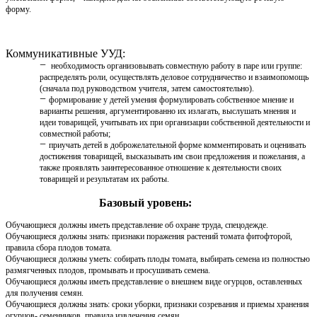
форму.
Коммуникативные УУД:
необходимость организовывать совместную работу в паре или группе:
распределять роли, осуществлять деловое сотрудничество и взаимопомощь
(сначала под руководством учителя, затем самостоятельно).
формирование у детей умения формулировать собственное мнение и
варианты решения, аргументированно их излагать, выслушать мнения и
идеи товарищей, учитывать их при организации собственной деятельности и
совместной работы;
приучать детей в доброжелательной форме комментировать и оценивать
достижения товарищей, высказывать им свои предложения и пожелания, а
также проявлять заинтересованное отношение к деятельности своих
товарищей и результатам их работы.
Базовый уровень:
Обучающиеся должны иметь представление об охране труда, спецодежде.
Обучающиеся должны знать: признаки поражения растений томата фитофторой,
правила сбора плодов томата.
Обучающиеся должны уметь: собирать плоды томата, выбирать семена из полностью
размягченных плодов, промывать и просушивать семена.
Обучающиеся должны иметь представление о внешнем виде огурцов, оставленных
для получения семян.
Обучающиеся должны знать: сроки уборки, признаки созревания и приемы хранения
огурцов- семенников, правила извлечения семян.