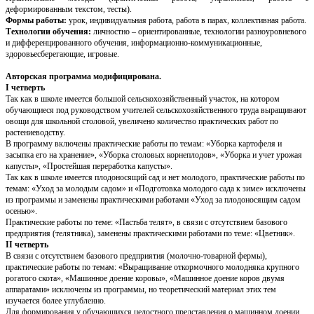
деформированным текстом, тесты).
Формы работы:
урок, индивидуальная работа, работа в парах, коллективная работа.
Технологии обучения:
личностно – ориентированные, технологии разноуровневого
и дифференцированного обучения, информационно-коммуникационные,
здоровьесберегающие, игровые.
Авторская программа модифицирована.
I четверть
Так как в школе имеется большой сельскохозяйственный участок, на котором
обучающиеся под руководством учителей сельскохозяйственного труда выращивают
овощи для школьной столовой, увеличено количество практических работ по
растениеводству.
В программу включены практические работы по темам: «Уборка картофеля и
засыпка его на хранение», «Уборка столовых корнеплодов», «Уборка и учет урожая
капусты», «Простейшая переработка капусты».
Так как в школе имеется плодоносящий сад и нет молодого, практические работы по
темам: «Уход за молодым садом» и «Подготовка молодого сада к зиме» исключены
из программы и заменены практическими работами «Уход за плодоносящим садом
осенью».
Практические работы по теме: «Пастьба телят», в связи с отсутствием базового
предприятия (телятника), заменены практическими работами по теме: «Цветник».
II четверть
В связи с отсутствием базового предприятия (молочно-товарной фермы),
практические работы по темам: «Выращивание откормочного молодняка крупного
рогатого скота», «Машинное доение коровы», «Машинное доение коров двумя
аппаратами» исключены из программы, но теоретический материал этих тем
изучается более углубленно.
Для формирования у обучающихся целостного представления о машинном доении