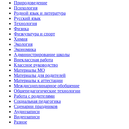
Природоведение
Психология
Родной язык и литература
Русский язык
Технология
Физика
Физкультура и спорт
Химия
Экология
Экономика
Администрирование школы
Внеклассная работа
Классное руководство
Материалы МО
Материалы для родителей
Материалы к аттестации
Междисциплинарное обобщение
Общепедагогические технологии
Работа с родителями
Социальная педагогика
Сценарии праздников
Аудиозаписи
Видеозаписи
Разное