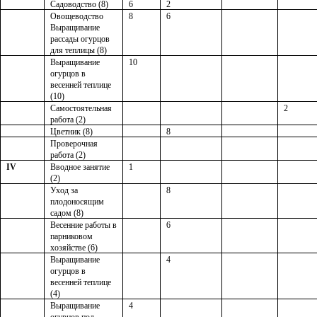
Садоводство (8)
6
2
Овощеводство
8
6
Выращивание
рассады огурцов
для теплицы (8)
Выращивание
10
огурцов в
весенней теплице
(10)
Самостоятельная
2
работа (2)
Цветник (8)
8
Проверочная
работа (2)
IV
Вводное занятие
1
(2)
Уход за
8
плодоносящим
садом (8)
Весенние работы в
6
парниковом
хозяйстве (6)
Выращивание
4
огурцов в
весенней теплице
(4)
Выращивание
4