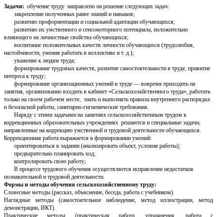
Задачи:
обучение труду направлено на решение следующих задач:
закрепление полученных ранее знаний и навыков;
развитию профориентации и социальной адаптации обучающихся;
развитию их умственного и сенсомоторного потенциала, положительно
влияющего на личностные свойства обучающихся;
воспитание положительных качеств личности обучающихся (трудолюбия,
настойчивости, умения работать в коллективе и т. д.);
уважение к людям труда;
формирование трудовых качеств, развитие самостоятельности в труде, привитие
интереса к труду;
формирование организационных умений в труде — вовремя приходить на
занятия, организованно входить в кабинет «Сельскохозяйственного труда», работать
только на своем рабочем месте, знать и выполнять правила внутреннего распорядка
и безопасной работы, санитарно-гигиенические требования.
Наряду с этими задачами на занятиях сельскохозяйственным трудом в
коррекционных образовательных учреждениях решаются и специальные задачи,
направленные на коррекцию умственной и трудовой деятельности обучающихся.
Коррекционная работа выражается в формировании умений:
ориентироваться в задании (анализировать объект, условия работы);
предварительно планировать ход;
контролировать свою работу;
В процессе трудового обучения осуществляется исправление недостатков
познавательной и трудовой деятельности.
Формы и методы обучения сельскохозяйственному труду:
Словесные методы (рассказ, объяснение, беседа, работа с учебником).
Наглядные методы (самостоятельное наблюдение, метод иллюстрации, метод
демонстрации, ИКТ).
Практические методы (практическая работа, упражнения, работа с