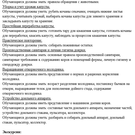
Обучающиеся должны знать: правила обращения с животными.
Уборка и учет урожая капусты.
Обучающиеся должны уметь: рубить кочаны секачами, очищать нижние листья
капусты, учитывать урожай, выбирать кочаны капусты для зимнего хранения и
закладывать капусту на хранение.
Простейшая переработка капусты.
Обучающиеся должны уметь: готовить тару для квашения капусты, готовить кочаны
для переработки, квасить капусту, наблюдать за процессом квашения капусты.
Практическое повторение.
Обучающиеся должны уметь: собирать пожнивные остатки.
Производственная санитария и личная гигиена доярки.
Обучающиеся должны знать: основные правила производственной санитарии,
санитарные требования к содержанию коров и помещений фермы, личную гигиену и
спецодежду доярки.
Выращивание откормочного молодняка.
Обучающиеся должны иметь представление о нормах и рационах кормления
молодняка.
Обучающиеся должны знать: возраст разделения молодняка, постановку бычков на
откорм, выращивание телок для пополнения дойного стада, содержание
откормочного молодняка.
Устройство доильного аппарата.
Обучающиеся должны иметь представление о машинном доении коров.
Обучающиеся должны знать: составные части доильного аппарата, назначение частей,
устройство доильного стакана, пульсатора, коллектора.
Обучающиеся должны уметь: разбирать и собирать доильный аппарат, доильный
стакан, пульсатор, коллектор.
Экскурсии: