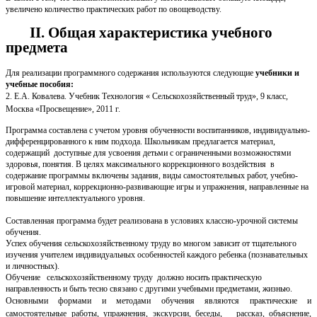
увеличено количество практических работ по овощеводству.
II. Общая характеристика учебного
предмета
Для реализации программного содержания используются следующие
учебники и
учебные пособия:
2. Е.А. Ковалева. Учебник Технология « Сельскохозяйственный труд», 9 класс,
Москва «Просвещение», 2011 г.
Программа составлена с учетом уровня обученности воспитанников, индивидуально-
дифференцированного к ним подхода. Школьникам предлагается материал,
содержащий доступные для усвоения детьми с ограниченными возможностями
здоровья, понятия. В целях максимального коррекционного воздействия в
содержание программы включены задания, виды самостоятельных работ, учебно-
игровой материал, коррекционно-развивающие игры и упражнения, направленные на
повышение интеллектуального уровня.
Составленная программа будет реализована в условиях классно-урочной системы
обучения.
Успех обучения сельскохозяйственному труду во многом зависит от тщательного
изучения учителем индивидуальных особенностей каждого ребенка (познавательных
и личностных).
Обучение сельскохозяйственному труду должно носить практическую
направленность и быть тесно связано с другими учебными предметами, жизнью.
Основными формами и методами обучения являются практические и
самостоятельные работы, упражнения, экскурсии, беседы, рассказ, объяснение,