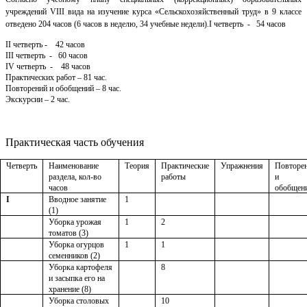
учреждений VIII вида на изучение курса «Сельскохозяйственный труд» в 9 классе
отведено 204 часов (6 часов в неделю, 34 учебные недели).I четверть - 54 часов
II четверть - 42 часов
III четверть - 60 часов
IV четверть - 48 часов
Практических работ – 81 час.
Повторений и обобщений – 8 час.
Экскурсии – 2 час.
Практическая часть обучения
Четверть
Наименование
Теория
Практические
Упражнения
Повторе
раздела, кол-во
работы
и
часов
обобщен
I
Вводное занятие
1
(1)
Уборка урожая
1
2
томатов (3)
Уборка огурцов
1
1
семенников (2)
Уборка картофеля
8
и засыпка его на
хранение (8)
Уборка столовых
10