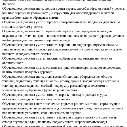
лошадей.
Обучающиеся должны знать: формы кроны дерева, способы обрезки ветвей у дерева,
влияние обрезки на урожайность, инструменты для обрезки древесных ветвей,
правила безопасного обращения сними.
Обучающиеся должны уметь: обрезать и укорачивать ветви плодовых деревьев по
меловым отметкам учителя.
Обучающиеся должны знать: сорта и гибриды огурцов, предназначенные для
выращивания в теплице, сроки посева семян для получения раннего урожая, условия
необходимые для получения здоровой рассады.
Обучающиеся должны уметь: готовить горшки или водонепроницаемые стаканы,
заполнять их земляной смесью, раскладывать семена огурцов в горшке или стакане,
поливать и подкармливать посевы.
Обучающиеся должны уметь: вносить удобрения и подготавливать почву на
овощном поле.
Обучающиеся должны уметь: вскапывать приствольные круги плодовых деревьев,
белить штамбы плодовых деревьев.
Обучающиеся должны знать: виды весенней теплицы, оборудование, обогрев
теплицы, подготовку теплицы к новому сезону, сроки высадки рассады огурцов в
теплицу, приемы подвязки стеблей, подкормку растений органическими и
минеральными удобрениями (дозы и сроки внесения).
Обучающиеся должны уметь: готовить парник к высадке рассады огурца,
высаживать рассаду, поливать и подкармливать.
Обучающиеся должны знать: пленочные укрытия различных типов, сорта огурцов
предназначенные для выращивания под пленочным укрытием, размещение растений
под пленочным укрытием, сроки посева семян огурцов.
Обучающиеся должны уметь: готовить почву на грядке к посеву огурцов, сеять
семена огурцов в рядки, поливать, подкармливать и прореживать всходы.
Обучающиеся должны знать: рациональный порядок переноса аппаратов при доении,