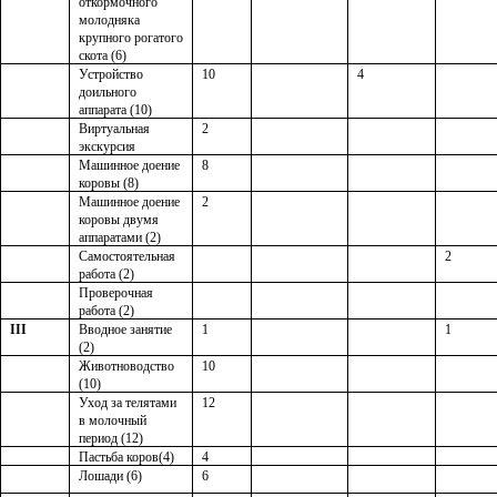
откормочного
молодняка
крупного рогатого
скота (6)
Устройство
10
4
доильного
аппарата (10)
Виртуальная
2
экскурсия
Машинное доение
8
коровы (8)
Машинное доение
2
коровы двумя
аппаратами (2)
Самостоятельная
2
работа (2)
Проверочная
работа (2)
III
Вводное занятие
1
1
(2)
Животноводство
10
(10)
Уход за телятами
12
в молочный
период (12)
Пастьба коров(4)
4
Лошади (6)
6