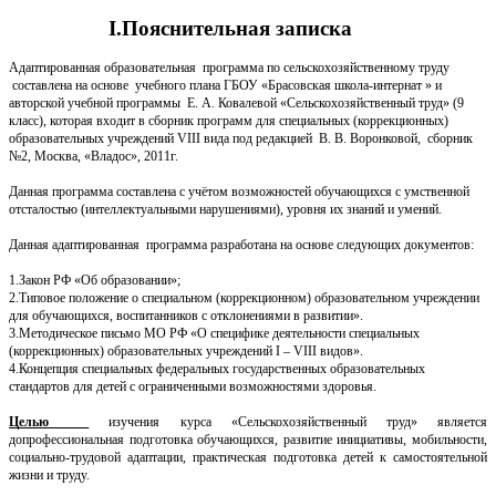
Ӏ.Пояснительная записка
Адаптированная образовательная программа по сельскохозяйственному труду
составлена на основе учебного плана ГБОУ «Брасовская школа-интернат » и
авторской учебной программы Е. А. Ковалевой «Сельскохозяйственный труд» (9
класс), которая входит в сборник программ для специальных (коррекционных)
образовательных учреждений VIII вида под редакцией В. В. Воронковой, сборник
№2, Москва, «Владос», 2011г.
Данная программа составлена с учётом возможностей обучающихся с умственной
отсталостью (интеллектуальными нарушениями), уровня их знаний и умений.
Данная адаптированная программа разработана на основе следующих документов:
1.Закон РФ «Об образовании»;
2.Типовое положение о специальном (коррекционном) образовательном учреждении
для обучающихся, воспитанников с отклонениями в развитии».
3.Методическое письмо МО РФ «О специфике деятельности специальных
(коррекционных) образовательных учреждений I – VIII видов».
4.Концепция специальных федеральных государственных образовательных
стандартов для детей с ограниченными возможностями здоровья.
Целью
изучения курса «Сельскохозяйственный труд» является
допрофессиональная подготовка обучающихся, развитие инициативы, мобильности,
социально-трудовой адаптации, практическая подготовка детей к самостоятельной
жизни и труду.