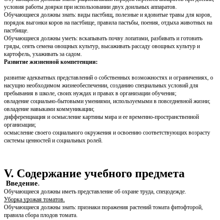
условия работы доярки при использовании двух доильных аппаратов.
Обучающиеся должны знать: виды пастбищ, полезные и ядовитые травы для коров,
порядок выгонки коров на пастбище, правила пастьбы, поения, отдыха животных на
пастбище.
Обучающиеся должны уметь: вскапывать почву лопатами, разбивать и готовить
гряды, сеять семена овощных культур, высаживать рассаду овощных культур и
картофель, ухаживать за садом.
Развитие жизненной компетенции:
развитие адекватных представлений о собственных возможностях и ограничениях, о
насущно необходимом жизнеобеспечении, созданию специальных условий для
пребывания в школе, своих нуждах и правах в организации обучения;
овладение социально-бытовыми умениями, используемыми в повседневной жизни;
овладение навыками коммуникации;
дифференциация и осмысление картины мира и ее временно-пространственной
организации;
осмысление своего социального окружения и освоению соответствующих возрасту
системы ценностей и социальных ролей.
V. Содержание учебного предмета
Введение
.
Обучающиеся должны иметь представление об охране труда, спецодежде.
Уборка урожая томатов.
Обучающиеся должны знать: признаки поражения растений томата фитофторой,
правила сбора плодов томата.