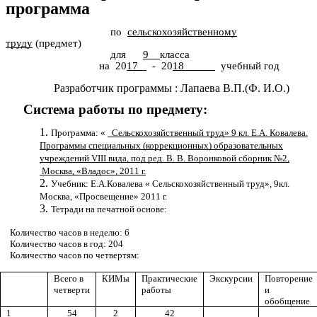
программа
по
сельскохозяйственному
труду
(предмет)
для
9
класса
на 20
17
- 20
18
учебный год
Разработчик программы : Лапаева В.П.(Ф. И.О.)
Система работы по предмету:
Программа: «
Сельскохозяйственный труд» 9 кл. Е.А. Ковалева.
Программы специальных (коррекционных) образовательных
учреждений VIII вида, под ред. В. В. Воронковой сборник №2,
Москва, «Владос», 2011 г.
Учебник: Е.А.Ковалева « Сельскохозяйственный труд», 9кл.
Москва, «Просвещение» 2011 г.
Тетради на печатной основе:
Количество часов в неделю: 6
Количество часов в год: 204
Количество часов по четвертям:
Всего в
КИМы
Практические
Экскурсии
Повторение
четверти
работы
и
обобщение
1
54
2
42