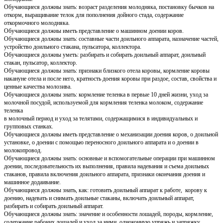
Обучающиеся должны знать: возраст разделения молодняка, постановку бычков на
откорм, выращивание телок для пополнения дойного стада, содержание
откормочного молодняка.
Обучающиеся должны иметь представление о машинном доении коров.
Обучающиеся должны знать: составные части доильного аппарата, назначение частей,
устройство доильного стакана, пульсатора, коллектора.
Обучающиеся должны уметь: разбирать и собирать доильный аппарат, доильный
стакан, пульсатор, коллектор.
Обучающиеся должны знать: признаки близкого отела коровы, кормление коровы
накануне отела и после него, кратность доения коровы при раздое, состав, свойства и
ценные качества молозива.
Обучающиеся должны знать: кормление теленка в первые 10 дней жизни, уход за
молочной посудой, используемой для кормления теленка молоком, содержание
теленка
в молочный период и уход за телятами, содержащимися в индивидуальных и
групповых станках.
Обучающиеся должны иметь представление о механизации доения коров, о доильной
установке, о доении с помощью переносного доильного аппарата и о доении в
молокопровод.
Обучающиеся должны знать: основные и вспомогательные операции при машинном
доении, последовательность их выполнения, правила надевания и съема доильных
стаканов, правила включения доильного аппарата, признаки окончания доения и
машинное додаивание.
Обучающиеся должны знать, как: готовить доильный аппарат к работе, корову к
доению, надевать и снимать доильные стаканы, включать доильный аппарат,
разбирать и собирать доильный аппарат.
Обучающиеся должны знать: значение и особенности лошадей, породы, кормление,
содержание рабочих лошадей и уход за ними, одноконную упряжь и запряжку