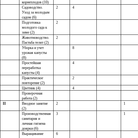
корнеплодов (10)
Садоводство.
2
4
Уход за молодым
садом (6)
Подготовка
2
молодого сада к
зиме (2)
Животноводство.
2
Пастьба телят (2)
Уборка и учет
8
урожая капусты
(8)
Простейшая
4
переработка
капусты (4)
Практическое
2
повторение (2)
Цветник (4)
4
Проверочная
работа (2)
II
Вводное занятие
2
1
(2)
Производственная
3
1
санитария и
личная гигиена
доярки (6)
Выращивание
6