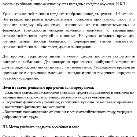
работа с учебником, широко используются наглядные средства обучения, И К Т.
Уроки сельскохозяйственного труда целесообразно проводить группами 4-6 человек.
Все разделы программы предусматривают проведение практических работ. Это
позволит каждому обучающемуся, независимо от его интеллектуальных и
физических возможностей овладеть основными навыками по выращиванию
сельскохозяйственных растений и животных. На уроках отводится время для
изучения правил техники безопасности, формирования умений пользоваться
сельскохозяйственным инвентарем, доильным аппаратом.
Для прочного закрепления знаний и умений следует постоянно осуществлять
повторение пройденного. Для повторения привлекается пройденный материал из
других разделов, логично связанный с изучаемой темой. Распределение времени на
прохождение программного материала и порядок изучения тем учитель определяет
по своему усмотрению.
Цели и задачи, решаемые при реализации программы:
-
Овладение сельскохозяйственными знаниями, трудовыми умениями и навыками по
выращиванию сельскохозяйственных растений и ухода за животными.
- Содействие физическому развитию, укреплению здоровья, закаливанию организма
и воспитанию физической выносливости.
- Воспитание положительного отношения к сельскохозяйственному труду, усердия и
добросовестного труда.
III. Место учебного предмета в учебном плане
Согласно учебному плану специальных (коррекционных) образовательных