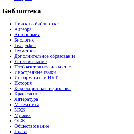
Библиотека
Поиск по библиотеке
Алгебра
Астрономия
Биология
География
Геометрия
Дополнительное образование
Естествознание
Изобразительное искусство
Иностранные языки
Информатика и ИКТ
История
Коррекционная педагогика
Краеведение
Литература
Математика
МХК
Музыка
ОБЖ
Обществознание
Право