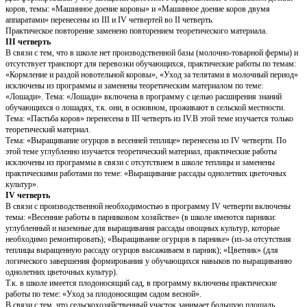
коров, темы: «Машинное доение коровы» и «Машинное доение коров двумя
аппаратами» перенесены из III и IV четвертей во II четверть.
Практическое повторение заменено повторением теоретического материала.
III четверть
В связи с тем, что в школе нет производственной базы (молочно-товарной фермы) и
отсутствует транспорт для перевозки обучающихся, практические работы по темам:
«Кормление и раздой новотельной коровы», «Уход за телятами в молочный период»
исключены из программы и заменены теоретическим материалом по теме:
«Лошади». Тема: «Лошади» включена в программу с целью расширения знаний
обучающихся о лошадях, т.к. они, в основном, проживают в сельской местности.
Тема: «Пастьба коров» перенесена в III четверть из IV.В этой теме изучается только
теоретический материал.
Тема: «Выращивание огурцов в весенней теплице» перенесена из IV четверти. По
этой теме углубленно изучается теоретический материал, практические работы
исключены из программы в связи с отсутствием в школе теплицы и заменены
практическими работами по теме: «Выращивание рассады однолетних цветочных
культур».
IV четверть
В связи с производственной необходимостью в программу IV четверти включены
темы: «Весенние работы в парниковом хозяйстве» (в школе имеются парники:
углубленный и наземные для выращивания рассады овощных культур, которые
необходимо ремонтировать); «Выращивание огурцов в парнике» (из-за отсутствия
теплицы выращенную рассаду огурцов высаживаем в парник); «Цветник» (для
логического завершения формирования у обучающихся навыков по выращиванию
однолетних цветочных культур).
Т.к. в школе имеется плодоносящий сад, в программу включены практические
работы по теме: «Уход за плодоносящим садом весной».
В связи с тем, что сельскохозяйственный участок занимает большую площадь,