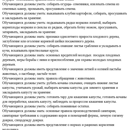
Обучающиеся должны уметь: собирать огурцы- семенники, извлекать семена из
семенных камер, промывать, просушивать семена.
Обучающиеся должны уметь: выкапывать клубни картофеля, собирать, просушивать
и закладывать на хранение.
Обучающиеся должны уметь: подкапывать рядки моркови лопатой, выбирать
корнеплоды моркови и свеклы из рядков, обрезать ботву ножом, просушивать,
затаривать, закладывать на хранение.
Обучающиеся должны знать: признаки однолетнего прироста плодового дерева,
заглубление или оголение корневой шейки посаженного дерева.
Обучающиеся должны уметь: собирать опавшие листья граблями и укладывать в
кучи, вскапывать приствольные круги.
Обучающиеся должны знать: основных вредителей молодых посадок плодовых
деревьев, меры борьбы с ними и приспособления для охраны молодых плодовых
деревьев.
Обучающиеся должны иметь представление о значении летней и осенней пастьбы
животных, о пастбище, пастьбе телят.
Обучающиеся должны знать: правила обращения с животными.
Обучающиеся должны уметь: рубить кочаны секачами, очищать нижние листья
капусты, учитывать урожай, выбирать кочаны капусты для зимнего хранения и
закладывать капусту на хранение.
Обучающиеся должны уметь: готовить тару для квашения капусты, готовить кочаны
для переработки, квасить капусту, наблюдать за процессом квашения капусты.
Обучающиеся должны уметь: собирать пожнивные остатки.
Обучающиеся должны знать: основные правила производственной санитарии,
санитарные требования к содержанию коров и помещений фермы, личную гигиену
доярки, спецодежду доярки.
Обучающиеся должны иметь представление о нормах и рационах кормления
молодняка.