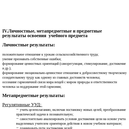
IV.Личностные, метапредметные и предметные
результаты освоения учебного предмета
Личностные результаты:
положительное отношение к урокам сельскохозяйственного труда;
умение признавать собственные ошибки;
формирование ценностных ориентаций (саморегуляция, стимулирование, достижение
и др.);
формирование эмоционально-ценностное отношение к добросовестному творческому
созидательному труду как одному из главных достоинств человека;
осознание гармоничной связи мира вещей с миром природы и ответственности
человека за поддержание этой гармонии;
Метапредметные результаты:
Регулятивные УУД:
учить целеполаганию, включая постановку новых целей, преобразование
практической задачи в познавательную;
самостоятельно анализировать условия достижения цели на основе учета
выделенных учителем ориентиров действия в новом учебном материале;
планировать пути достижения целей;