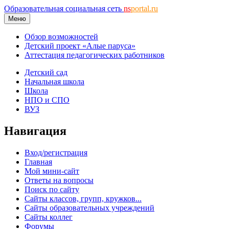
Образовательная социальная сеть
ns
portal.ru
Меню
Обзор возможностей
Детский проект «Алые паруса»
Аттестация педагогических работников
Детский сад
Начальная школа
Школа
НПО и СПО
ВУЗ
Навигация
Вход/регистрация
Главная
Мой мини-сайт
Ответы на вопросы
Поиск по сайту
Сайты классов, групп, кружков...
Сайты образовательных учреждений
Сайты коллег
Форумы