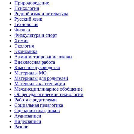
Природоведение
Психология
Родной язык и литература
Русский язык
Технология
Физика
Физкультура и спорт
Химия
Экология
Экономика
Администрирование школы
Внеклассная работа
Классное руководство
Материалы МО
Материалы для родителей
Материалы к аттестации
Междисциплинарное обобщение
Общепедагогические технологии
Работа с родителями
Социальная педагогика
Сценарии праздников
Аудиозаписи
Видеозаписи
Разное