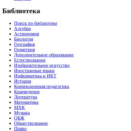
Библиотека
Поиск по библиотеке
Алгебра
Астрономия
Биология
География
Геометрия
Дополнительное образование
Естествознание
Изобразительное искусство
Иностранные языки
Информатика и ИКТ
История
Коррекционная педагогика
Краеведение
Литература
Математика
МХК
Музыка
ОБЖ
Обществознание
Право