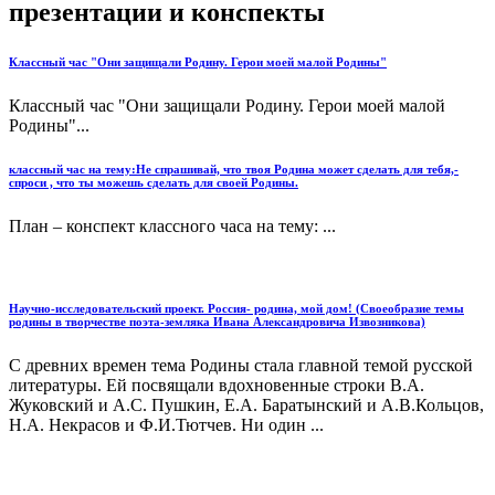
презентации и конспекты
Классный час "Они защищали Родину. Герои моей малой Родины"
Классный час "Они защищали Родину. Герои моей малой
Родины"...
классный час на тему:Не спрашивай, что твоя Родина может сделать для тебя,-
спроси , что ты можешь сделать для своей Родины.
План – конспект классного часа на тему: ...
Научно-исследовательский проект. Россия- родина, мой дом! (Своеобразие темы
родины в творчестве поэта-земляка Ивана Александровича Извозникова)
С древних времен тема Родины стала главной темой русской
литературы. Ей посвящали вдохновенные строки В.А.
Жуковский и А.С. Пушкин, Е.А. Баратынский и А.В.Кольцов,
Н.А. Некрасов и Ф.И.Тютчев. Ни один ...