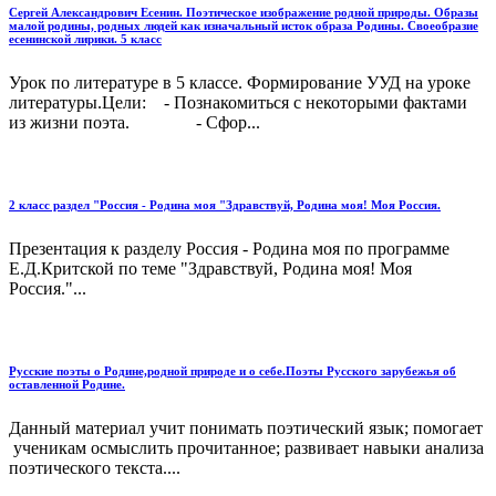
Сергей Александрович Есенин. Поэтическое изображение родной природы. Образы
малой родины, родных людей как изначальный исток образа Родины. Своеобразие
есенинской лирики. 5 класс
Урок по литературе в 5 классе. Формирование УУД на уроке
литературы.Цели: - Познакомиться с некоторыми фактами
из жизни поэта. - Сфор...
2 класс раздел "Россия - Родина моя "Здравствуй, Родина моя! Моя Россия.
Презентация к разделу Россия - Родина моя по программе
Е.Д.Критской по теме "Здравствуй, Родина моя! Моя
Россия."...
Русские поэты о Родине,родной природе и о себе.Поэты Русского зарубежья об
оставленной Родине.
Данный материал учит понимать поэтический язык; помогает
ученикам осмыслить прочитанное; развивает навыки анализа
поэтического текста....