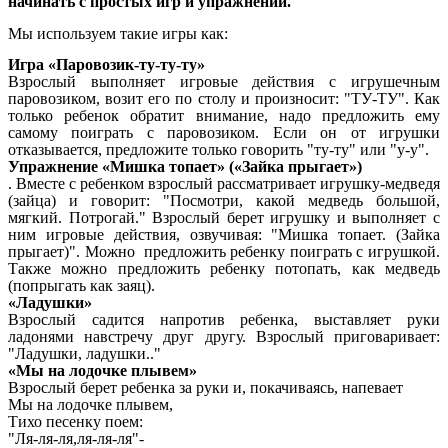
начинать с простых игр и упражнений.
Мы используем такие игры как:
Игра «Паровозик-ту-ту-ту»
Взрослый выполняет игровые действия с игрушечным
паровозиком, возит его по столу и произносит: "ТУ-ТУ". Как
только ребенок обратит внимание, надо предложить ему
самому поиграть с паровозиком. Если он от игрушки
отказывается, предложите только говорить "ту-ту" или "у-у".
Упражнение «Мишка топает» («Зайка прыгает»)
. Вместе с ребенком взрослый рассматривает игрушку-медведя
(зайца) и говорит: "Посмотри, какой медведь большой,
мягкий. Потрогай." Взрослый берет игрушку и выполняет с
ним игровые действия, озвучивая: "Мишка топает. (Зайка
прыгает)". Можно предложить ребенку поиграть с игрушкой.
Также можно предложить ребенку потопать, как медведь
(попрыгать как заяц).
«Ладушки»
Взрослый садится напротив ребенка, выставляет руки
ладонями навстречу друг другу. Взрослый приговаривает:
"Ладушки, ладушки.."
«Мы на лодочке плывем»
Взрослый берет ребенка за руки и, покачиваясь, напевает
Мы на лодочке плывем,
Тихо песенку поем:
"Ля-ля-ля,ля-ля-ля"-