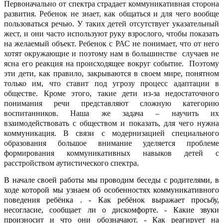
Первоначально от спектра страдает коммуникативная сторона
развития. Ребенок не знает, как общаться и для чего вообще
пользоваться речью. У таких детей отсутствует указательный
жест, и они часто используют руку взрослого, чтобы показать
на желаемый объект. Ребенок с РАС не понимает, что от него
хотят окружающие и поэтому нам в большинстве случаев не
ясна его реакция на происходящее вокруг событие. Поэтому
эти дети, как правило, закрываются в своем мире, понятном
только им, что ставит под угрозу процесс адаптации в
обществе. Кроме этого, такие дети из-за недостаточного
понимания речи представляют сложную категорию
воспитанников. Наша же задача – научить их
взаимодействовать с обществом и показать, для чего нужна
коммуникация. В связи с модернизацией специального
образования большое внимание уделяется проблеме
формирования коммуникативных навыков детей с
расстройством аутистического спектра.
В начале своей работы мы проводим беседы с родителями, в
ходе которой мы узнаем об особенностях коммуникативного
поведения ребёнка . - Как ребёнок выражает просьбу,
несогласие, сообщает ли о дискомфорте. - Какие звуки
произносит и что они обозначают. - Как реагирует на