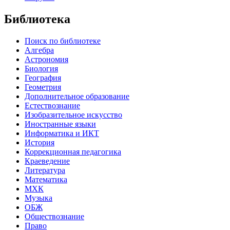
Библиотека
Поиск по библиотеке
Алгебра
Астрономия
Биология
География
Геометрия
Дополнительное образование
Естествознание
Изобразительное искусство
Иностранные языки
Информатика и ИКТ
История
Коррекционная педагогика
Краеведение
Литература
Математика
МХК
Музыка
ОБЖ
Обществознание
Право