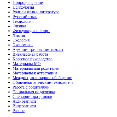
Природоведение
Психология
Родной язык и литература
Русский язык
Технология
Физика
Физкультура и спорт
Химия
Экология
Экономика
Администрирование школы
Внеклассная работа
Классное руководство
Материалы МО
Материалы для родителей
Материалы к аттестации
Междисциплинарное обобщение
Общепедагогические технологии
Работа с родителями
Социальная педагогика
Сценарии праздников
Аудиозаписи
Видеозаписи
Разное