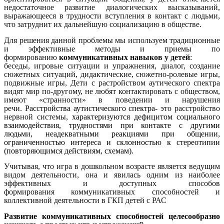
недостаточное развитие диалогических высказываний,
выражающееся в трудности вступления в контакт с людьми,
что затруднит их дальнейшую социализацию в обществе.
Для решения данной проблемы мы используем традиционные
и эффективные методы и приемы по
формированию
коммуникативных навыков у детей
:
беседы, игровые ситуации и упражнения, диалог, создание
сюжетных ситуаций, дидактические, сюжетно-ролевые игры,
подвижные игры, Дети с растройством аутического спектра
видят мир по-другому, не любят контактировать с обществом,
имеют «странности» в поведении и нарушения
речи.
Расстройства аутистического спектра-
это расстройство
нервной системы,
характеризуются дефицитом социального
взаимодействия, трудностями при контакте с другими
людьми, неадекватными реакциями при общении,
ограниченностью интереса и склонностью к стереотипии
(повторяющимся действиям, схемам).
Учитывая, что игра в дошкольном возрасте является ведущим
видом деятельности, она и явилась одним из наиболее
эффективных и доступных способов
формирования коммуникативных способностей
и
коллективной деятельности в ГКП детей с РАС
Развитие коммуникативных способностей целесообразно