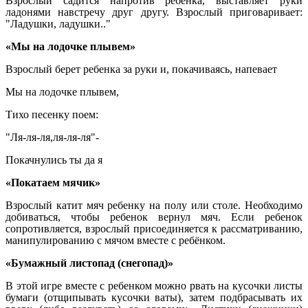
Взрослый садится напротив ребенка, выставляет руки
ладонями навстречу друг другу. Взрослый приговаривает:
"Ладушки, ладушки.."
«Мы на лодочке плывем»
Взрослый берет ребенка за руки и, покачиваясь, напевает
Мы на лодочке плывем,
Тихо песенку поем:
"Ля-ля-ля,ля-ля-ля"-
Покачнулись ты да я
«Покатаем мячик»
Взрослый катит мяч ребенку на полу или столе. Необходимо
добиваться, чтобы ребенок вернул мяч. Если ребенок
сопротивляется, взрослый присоединяется к рассматриванию,
манипулированию с мячом вместе с ребёнком.
«Бумажный листопад (снегопад)»
В этой игре вместе с ребенком можно рвать на кусочки листы
бумаги (отщипывать кусочки ваты), затем подбрасывать их