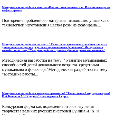
Методическая разработка занятия «Цветов таинственная сила. Изготовление розы
из фоамирана»
Повторение пройденного материала, знакомство учащихся с
технологией изготовления цветка розы из фоамирана....
Методическая разработка на тему: " Развитие музыкальных способностей детей
дошкольного возраста средствами музыкального фольклора" Методическая
разработка на тему "Методика работы с детским фольклорным коллективом"
Методическая разработка на тему: " Развитие музыкальных
способностей детей дошкольного возраста средствами
музыкального фольклора"Методическая разработка на тему:
"Методика работы...
Методическая разработка конкурса презентаций "Таинственный мир произведений
И.А.Бунина и А.И.Куприна" для студентов 1 курса
Конкурсная форма как подведение итогов изучения
творчества великих русских писателей Бунина И. А. и