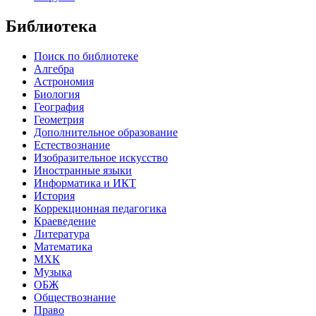
Библиотека
Поиск по библиотеке
Алгебра
Астрономия
Биология
География
Геометрия
Дополнительное образование
Естествознание
Изобразительное искусство
Иностранные языки
Информатика и ИКТ
История
Коррекционная педагогика
Краеведение
Литература
Математика
МХК
Музыка
ОБЖ
Обществознание
Право