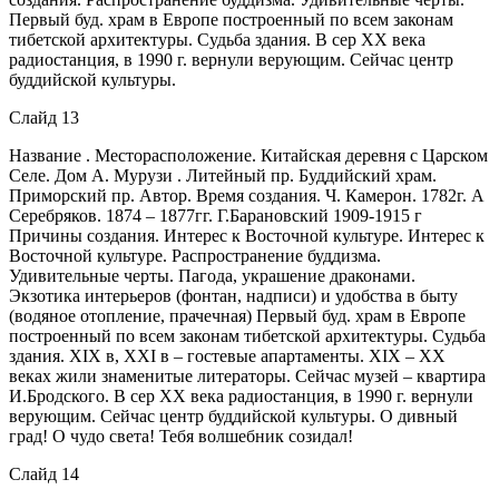
Первый буд. храм в Европе построенный по всем законам
тибетской архитектуры. Судьба здания. В сер XX века
радиостанция, в 1990 г. вернули верующим. Сейчас центр
буддийской культуры.
Слайд 13
Название . Месторасположение. Китайская деревня с Царском
Селе. Дом А. Мурузи . Литейный пр. Буддийский храм.
Приморский пр. Автор. Время создания. Ч. Камерон. 1782г. А
Серебряков. 1874 – 1877гг. Г.Барановский 1909-1915 г
Причины создания. Интерес к Восточной культуре. Интерес к
Восточной культуре. Распространение буддизма.
Удивительные черты. Пагода, украшение драконами.
Экзотика интерьеров (фонтан, надписи) и удобства в быту
(водяное отопление, прачечная) Первый буд. храм в Европе
построенный по всем законам тибетской архитектуры. Судьба
здания. XIX в, XXI в – гостевые апартаменты. XIX – XX
веках жили знаменитые литераторы. Сейчас музей – квартира
И.Бродского. В сер XX века радиостанция, в 1990 г. вернули
верующим. Сейчас центр буддийской культуры. О дивный
град! О чудо света! Тебя волшебник созидал!
Слайд 14