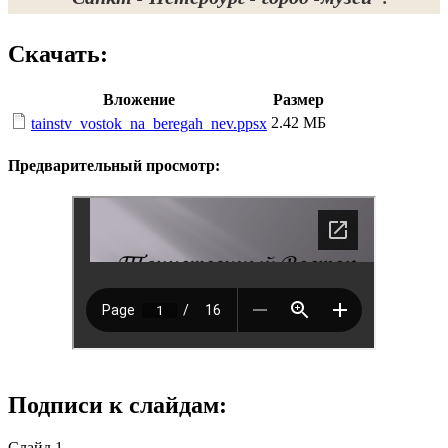
Скачать:
Вложение
Размер
2.42 МБ
tainstv_vostok_na_beregah_nev.ppsx
Предварительный просмотр:
Подписи к слайдам:
Слайд 1