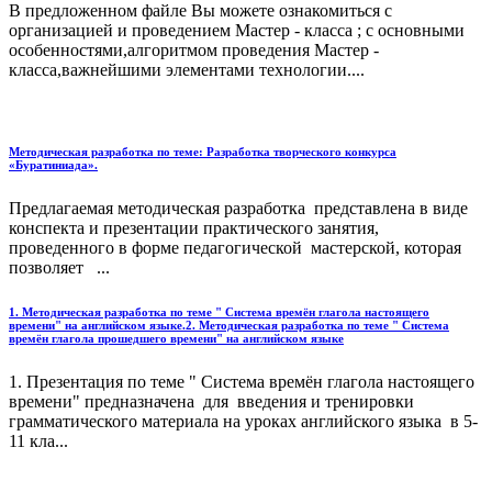
В предложенном файле Вы можете ознакомиться с
организацией и проведением Мастер - класса ; с основными
особенностями,алгоритмом проведения Мастер -
класса,важнейшими элементами технологии....
Методическая разработка по теме: Разработка творческого конкурса
«Буратиниада».
Предлагаемая методическая разработка представлена в виде
конспекта и презентации практического занятия,
проведенного в форме педагогической мастерской, которая
позволяет ...
1. Методическая разработка по теме " Система времён глагола настоящего
времени" на английском языке.2. Методическая разработка по теме " Система
времён глагола прошедшего времени" на английском языке
1. Презентация по теме " Система времён глагола настоящего
времени" предназначена для введения и тренировки
грамматического материала на уроках английского языка в 5-
11 кла...