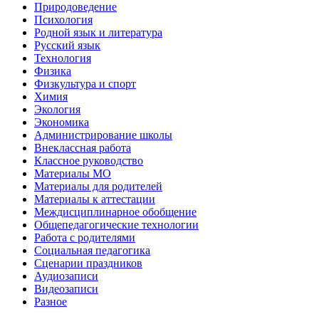
Природоведение
Психология
Родной язык и литература
Русский язык
Технология
Физика
Физкультура и спорт
Химия
Экология
Экономика
Администрирование школы
Внеклассная работа
Классное руководство
Материалы МО
Материалы для родителей
Материалы к аттестации
Междисциплинарное обобщение
Общепедагогические технологии
Работа с родителями
Социальная педагогика
Сценарии праздников
Аудиозаписи
Видеозаписи
Разное