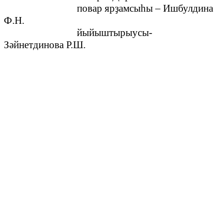
повар яр
ҙ
амсыһы – Ишбулдина
Ф.Н.
йыйыштырыусы-
Зәйнетдинова Р.Ш.