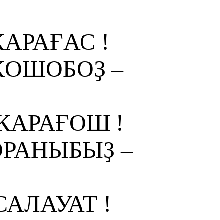
АРАҒАС !
ҠОШОБОҘ –
ҠАРАҒОШ !
ОРАНЫБЫҘ –
САЛАУАТ !