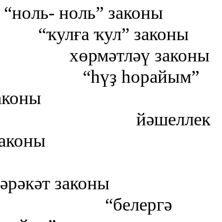
“ноль- ноль” законы
“ҡулға ҡул” законы
хөрмәтләү законы
“һүҙ һорайым”
аконы
йәшеллек
аконы
әрәкәт законы
“белергә