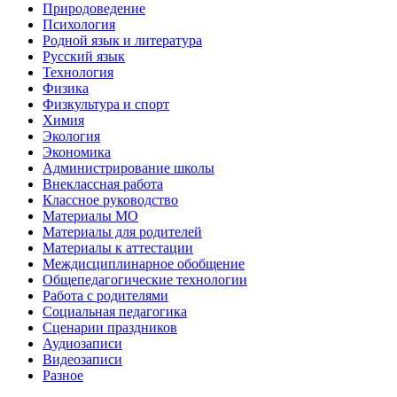
Природоведение
Психология
Родной язык и литература
Русский язык
Технология
Физика
Физкультура и спорт
Химия
Экология
Экономика
Администрирование школы
Внеклассная работа
Классное руководство
Материалы МО
Материалы для родителей
Материалы к аттестации
Междисциплинарное обобщение
Общепедагогические технологии
Работа с родителями
Социальная педагогика
Сценарии праздников
Аудиозаписи
Видеозаписи
Разное