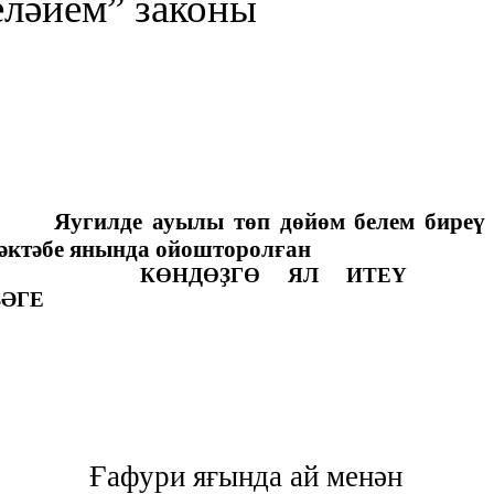
еләйем” законы
Яугилде ауылы төп дөйөм белем биреү
әктәбе янында ойошторолған
КӨНДӨҘГӨ ЯЛ ИТЕҮ
ӘГЕ
Ғафури яғында ай менән