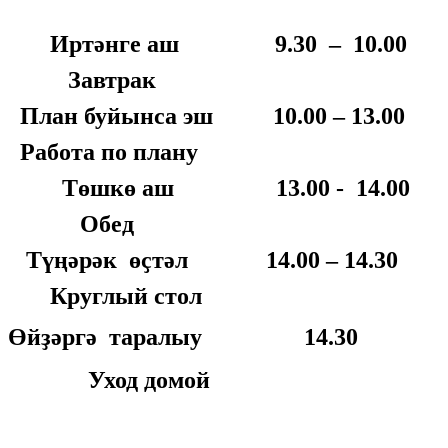
тәнге аш 9.30 – 10.00
Завтрак
н буйынса эш 10.00 – 13.00
абота по плану
шкө аш 13.00 - 14.00
Обед
Түңәрәк өҫтәл 14.00 – 14.30
Круглый стол
Өйҙәргә таралыу 14.30
Уход домой