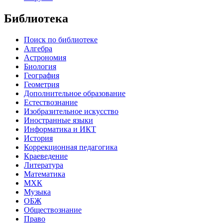
Библиотека
Поиск по библиотеке
Алгебра
Астрономия
Биология
География
Геометрия
Дополнительное образование
Естествознание
Изобразительное искусство
Иностранные языки
Информатика и ИКТ
История
Коррекционная педагогика
Краеведение
Литература
Математика
МХК
Музыка
ОБЖ
Обществознание
Право