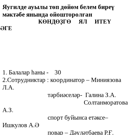
Яугилде ауылы төп дөйөм белем биреү
мәктәбе янында ойошторолған
КӨНДӨҘГӨ ЯЛ ИТЕҮ
ҘӘГЕ
1. Балалар һаны - 30
2.Сотрудниктар : координатор – Миниязова
Л.А.
тәрбиәселәр- Галина З.А.
Солтанморатова
А.З.
спорт буйынса етәксе–
Ишкулов А.Ә
повар – Дәүләтбаева Р.Ғ.