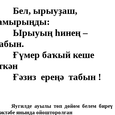
Бел, ырыуҙаш,
амырыңды:
Ырыуың һинең –
абын.
Ғүмер баҡый кеше
ткән
Ғәзиз ереңә табын !
лде ауылы төп дөйөм белем биреү
әктәбе янында ойошторолған