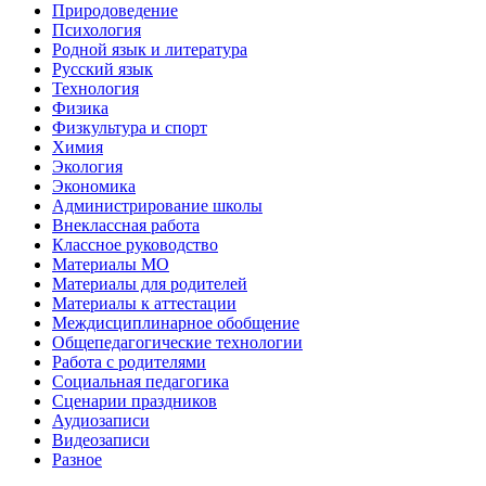
Природоведение
Психология
Родной язык и литература
Русский язык
Технология
Физика
Физкультура и спорт
Химия
Экология
Экономика
Администрирование школы
Внеклассная работа
Классное руководство
Материалы МО
Материалы для родителей
Материалы к аттестации
Междисциплинарное обобщение
Общепедагогические технологии
Работа с родителями
Социальная педагогика
Сценарии праздников
Аудиозаписи
Видеозаписи
Разное