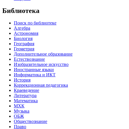
Библиотека
Поиск по библиотеке
Алгебра
Астрономия
Биология
География
Геометрия
Дополнительное образование
Естествознание
Изобразительное искусство
Иностранные языки
Информатика и ИКТ
История
Коррекционная педагогика
Краеведение
Литература
Математика
МХК
Музыка
ОБЖ
Обществознание
Право