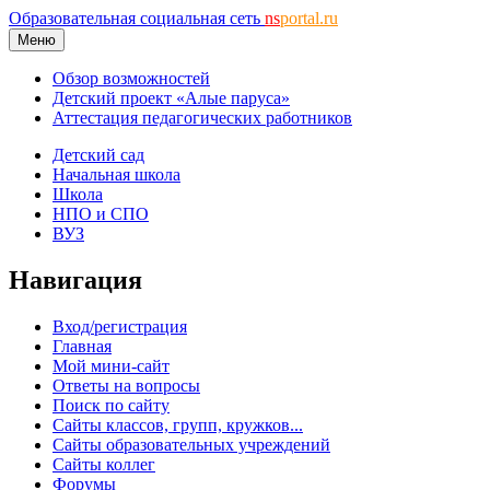
Образовательная социальная сеть
ns
portal.ru
Меню
Обзор возможностей
Детский проект «Алые паруса»
Аттестация педагогических работников
Детский сад
Начальная школа
Школа
НПО и СПО
ВУЗ
Навигация
Вход/регистрация
Главная
Мой мини-сайт
Ответы на вопросы
Поиск по сайту
Сайты классов, групп, кружков...
Сайты образовательных учреждений
Сайты коллег
Форумы