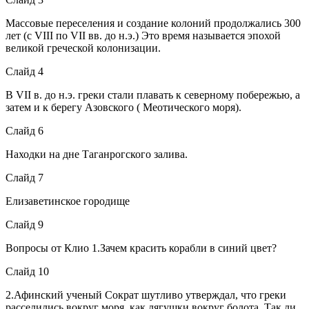
Массовые переселения и создание колоний продолжались 300
лет (с VIII по VII вв. до н.э.) Это время называется эпохой
великой греческой колонизации.
Слайд 4
В VII в. до н.э. греки стали плавать к северному побережью, а
затем и к берегу Азовского ( Меотического моря).
Слайд 6
Находки на дне Таганрогского залива.
Слайд 7
Елизаветинское городище
Слайд 9
Вопросы от Клио 1.Зачем красить корабли в синий цвет?
Слайд 10
2.Афинский ученый Сократ шутливо утверждал, что греки
расселились вокруг моря, как лягушки вокруг болота. Так ли