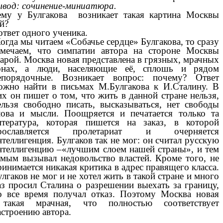
ывод: сочинение-миниатюра.
му у Булгакова возникает такая картина Москвы
й?
ответ одного ученика.
огда мы читаем «Собачье сердце» Булгакова, то сразу
амечаем, что симпатии автора на стороне Москвы
тарой. Москва новая представлена в грязных, мрачных
онах, а люди, населяющие её, сплошь и рядом
епорядочные. Возникает вопрос: почему? Ответ
ожно найти в письмах М.Булгакова к И.Сталину. В
их он пишет о том, что жить в данной стране нельзя,
ельзя свободно писать, высказываться, нет свободы
лова и мысли. Поощряется и печатается только та
итература, которая пишется на заказ, в которой
рославляется пролетариат и очерняется
нтеллигенция. Булгаков так не мог: он считал русскую
нтеллигенцию –«лучшим слоем нашей страны», и тем
амым вызывал недовольство властей. Кроме того, не
ринимается никакая критика в адрес правящего класса.
улгаков не мог и не хотел жить в такой стране и много
аз просил Сталина о разрешении выехать за границу,
о все время получал отказ. Поэтому Москва новая
акая мрачная, что полностью соответствует
астроению автора.