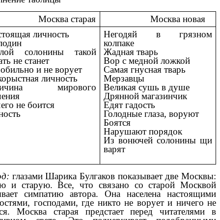
осква старая
Москва новая
тоящая личность
Негодяй в грязном
подин
колпаке
хлой солонины такой
Жадная тварь
ать не станет
Вор с медной ложкой
 обильно и не ворует
Самая гнусная тварь
корыстная личность
Мерзавцы
личина мирового
Великая сушь в душе
чения
Дрянной магазинчик
его не боится
Едят гадость
ность
Голодные глаза, воруют
Боятся
Нарушают порядок
Из вонючей солонины щи
варят
д:
глазами Шарика Булгаков показывает две Москвы:
ю и старую. Все, что связано со старой Москвой
вает симпатию автора. Она населена настоящими
остями, господами, где никто не ворует и ничего не
ся. Москва старая предстает перед читателями в