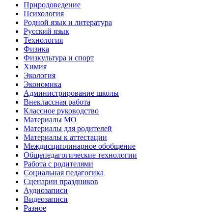
Природоведение
Психология
Родной язык и литература
Русский язык
Технология
Физика
Физкультура и спорт
Химия
Экология
Экономика
Администрирование школы
Внеклассная работа
Классное руководство
Материалы МО
Материалы для родителей
Материалы к аттестации
Междисциплинарное обобщение
Общепедагогические технологии
Работа с родителями
Социальная педагогика
Сценарии праздников
Аудиозаписи
Видеозаписи
Разное