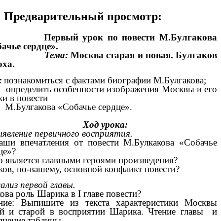
Предварительный просмотр:
рвый урок по повести М.Булгакова
ачье сердце».
Тема:
Москва старая и новая. Булгаков
оха.
:
познакомиться с фактами биографии М.Булгакова;
еделить особенности изображения Москвы и его
ки в повести
улгакова «Собачье сердце».
Ход урока:
ыявление первичного восприятия.
ши впечатления от повести М.Булкакова «Собачье
це»?
о является главными героями произведения?
ков, по-вашему, основной конфликт повести?
нализ первой главы.
кова роль Шарика в I главе повести?
ние: Выпишите из текста характеристики Москвы
й и старой в восприятии Шарика. Чтение главы и
лнение таблицы