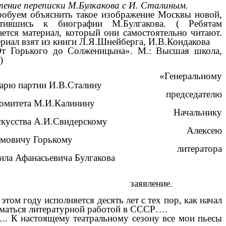
тение переписки М.Булкакова с И. Сталиным.
обуем объяснить такое изображение Москвы новой,
атившись к биографии М.Булгакова. ( Ребятам
ается материал, который они самостоятельно читают.
риал взят из книги Л.Я.Шнейберга, И.В.Кондакова
 Горького до Солженицына». М.: Высшая школа,
)
Генеральному
тарю партии И.В.Сталину
редседателю
омитета М.И.Калинину
ачальнику
скусства А.И.Свидерскому
Алексею
мовичу Горькому
итератора
ла Афанасьевича Булгакова
аявление.
м году исполняется десять лет с тех пор, как начал
иматься литературной работой в СССР….
 настоящему театральному сезону все мои пьесы