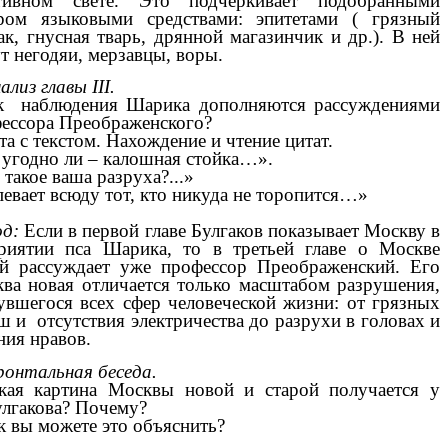
ативном свете. Это подчеркивает подобранными
ром языковыми средствами: эпитетами ( грязный
ак, гнусная тварь, дрянной магазинчик и др.). В ней
т негодяи, мерзавцы, воры.
ализ главы III.
к наблюдения Шарика дополняются рассуждениями
ессора Преображенского?
та с текстом. Нахождение и чтение цитат.
 угодно ли – калошная стойка…».
 такое ваша разруха?...»
евает всюду тот, кто никуда не торопится…»
д:
Если в первой главе Булгаков показывает Москву в
риятии пса Шарика, то в третьей главе о Москве
й рассуждает уже профессор Преображенский. Его
ва новая отличается только масштабом разрушения,
увшегося всех сфер человеческой жизни: от грязных
ш и отсутствия электричества до разрухи в головах и
ния нравов.
ронтальная беседа.
кая картина Москвы новой и старой получается у
лгакова? Почему?
к вы можете это объяснить?