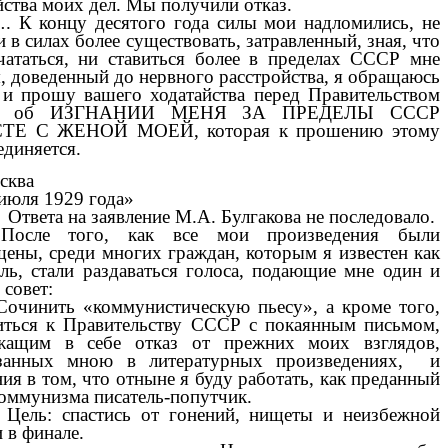
йства моих дел. Мы получили отказ.
концу десятого года силы мои надломились, не
 в силах более существовать, затравленный, зная, что
чататься, ни ставиться более в пределах СССР мне
я, доведенный до нервного расстройства, я обращаюсь
 и прошу вашего ходатайства перед Правительством
Р об ИЗГНАНИИ МЕНЯ ЗА ПРЕДЕЛЫ СССР
ТЕ С ЖЕНОЙ МОЕЙ, которая к прошению этому
единяется.
ква
ля 1929 года»
Ответа на заявление М.А. Булгакова не последовало.
После того, как все мои произведения были
щены, среди многих граждан, которым я известен как
ель, стали раздаваться голоса, подающие мне один и
 совет:
ить «коммунистическую пьесу», а кроме того,
иться к Правительству СССР с покаянным письмом,
жащим в себе отказ от прежних моих взглядов,
занных мною в литературных произведениях, и
ия в том, что отныне я буду работать, как преданный
коммунизма писатель-попутчик.
: спастись от гонений, нищеты и неизбежной
 в финале.