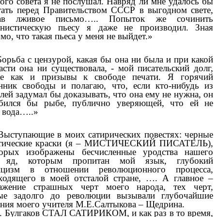
 совета я не послушал. Навряд ли мне удалось бы
тать перед Правительством СССР в выгодном свете,
сав лживое письмо….. Попыток же сочинить
нистическую пьесу я даже не производил. Зная
мо, что такая пьеса у меня не выйдет.»
Борьба с цензурой, какая бы она ни была и при какой
асти она ни существовала, - мой писательский долг,
е как и призывы к свободе печати. Я горячий
нник свободы и полагаю, что, если кто-нибудь из
лей задумал бы доказывать, что она ему не нужна, он
бился бы рыбе, публично уверяющей, что ей не
 вода…..»
Выступающие в моих сатирических повестях: черные
тические краски (я – МИСТИЧЕСКИЙ ПИСАТЕЛЬ),
орых изображены бесчисленные уродства нашего
, яд, которым пропитан мой язык, глубокий
тицизм в отношении революционного процесса,
ходящего в моей отсталой стране, …. А главное –
ажение страшных черт моего народа, тех черт,
ые задолго до революции вызывали глубочайшие
ания моего учителя М.Е.Салтыкова – Щедрина.
 Булгаков СТАЛ САТИРИКОМ, и как раз в то время,