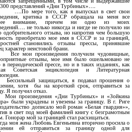
ваются запрещенными, в том числе и выдержавшие
 300 представлений «Дни Турбиных»….
 мере того, как я выпускал в свет свои
ведения, критика в СССР обращала на меня все
шее внимание, причем ни одно из моих
ведений…. не только никогда и нигде не получило ни
о одобрительного отзыва, но напротив чем большую
тность приобретало мое имя в СССР и за границей,
ростней становились отзывы прессы, принявшие
ц характер неистовой брани.
мои произведения получили чудовищные,
гоприятные отзывы, мое имя было ошельмовано не
 в периодической прессе, но и в таких изданиях, как
шая Советская энциклопедия и Литературная
лопедия.
ильный защищаться, я подавал прошения о
шении, хотя бы на короткий срок, отправиться за
у. Я получил отказ.
произведения «Дни Турбиных» и «Зойкина
ира» были украдены и увезены за границу. В г. Риге
издательство дописало мой роман «Белая гвардия»»,
тив в свет под моей фамилией книгу с безграмотным
м. Гонорар мой за границей стал расхищаться.
 моя жена Любовь Евгеньевна вторично просила о
ешении ей отправиться за границу одной для