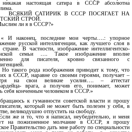
а никакая настоящая сатира в СССР абсолютна
лима.
КИЙ САТИРИК В СССР ПОСЯГАЕТ НА
ТСКИЙ СТРОЙ.
им ли я в СССР?»
наконец, последние мои черты….: упорное
ажение русской интеллигенции, как лучшего слоя в
 стране. В частности, изображение интеллигентско-
янской семьи …. Такое изображение вполне
ственно для писателя, кровно связанного с
лигенцией.
акого рода изображения приводит к тому, что
 их в СССР, наравне со своими героями, получает –
отря на свои великие усилия…. – аттестат
вардейца- врага, а получив его, понимает, может
ть себя конченным человеком в СССР.»
бращаюсь к гуманности советской власти и прошу
 писателя, который не может быть полезен у себя, в
тве, великодушно отпустить на свободу.
же и то, что я написал, неубедительно, и меня
кут на пожизненное молчание в СССР, я прошу
ское Правительство дать мне работу по специальности