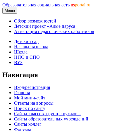
Образовательная социальная сеть
ns
portal.ru
Меню
Обзор возможностей
Детский проект «Алые паруса»
Аттестация педагогических работников
Детский сад
Начальная школа
Школа
НПО и СПО
ВУЗ
Навигация
Вход/регистрация
Главная
Мой мини-сайт
Ответы на вопросы
Поиск по сайту
Сайты классов, групп, кружков...
Сайты образовательных учреждений
Сайты коллег
Форумы