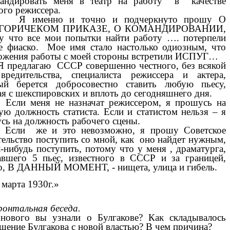
андировать меня в театр на работу в качестве
ого режиссера.
енно и точно и подчеркнуто прошу О
ГОРИЧЕКОМ ПРИКАЗЕ, О КОМАНДИРОВАНИИ,
у что все мои попытки найти работу …. потерпели
е фиаско. Мое имя стало настолько одиозным, что
ожения работы с моей стороны встретили ИСПУГ…
длагаю СССР совершенно честного, без всякой
вредительства, специалиста режиссера и актера,
ый берется добросовестно ставить любую пьесу,
ая с шекспировских и вплоть до сегодняшнего дня.
 меня не назначат режиссером, я прошусь на
ую должность статиста. Если и статистом нельзя – я
сь на должность рабочего сцены.
 же и это невозможно, я прошу Советское
тельство поступить со мной, как оно найдет нужным,
к-нибудь поступить, потому что у меня , драматурга,
авшего 5 пьес, известного в СССР и за границей,
о, В ДАННЫЙ МОМЕНТ, - нищета, улица и гибель.
арта 1930г.»
ронтальная беседа.
нового вы узнали о Булгакове? Как складывалось
шение Булгакова с новой властью? В чем причина?