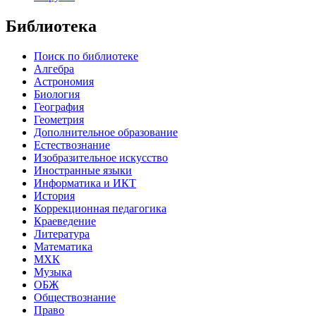
Библиотека
Поиск по библиотеке
Алгебра
Астрономия
Биология
География
Геометрия
Дополнительное образование
Естествознание
Изобразительное искусство
Иностранные языки
Информатика и ИКТ
История
Коррекционная педагогика
Краеведение
Литература
Математика
МХК
Музыка
ОБЖ
Обществознание
Право