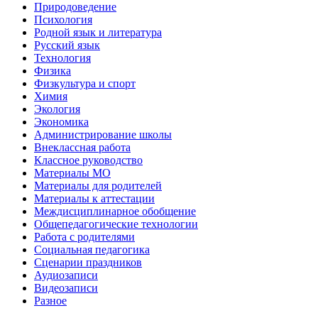
Природоведение
Психология
Родной язык и литература
Русский язык
Технология
Физика
Физкультура и спорт
Химия
Экология
Экономика
Администрирование школы
Внеклассная работа
Классное руководство
Материалы МО
Материалы для родителей
Материалы к аттестации
Междисциплинарное обобщение
Общепедагогические технологии
Работа с родителями
Социальная педагогика
Сценарии праздников
Аудиозаписи
Видеозаписи
Разное