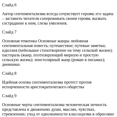
Слайд 6
Автор сентиментализма всегда сочувствует героям; его задача
– заставить читателя сопереживать своим героям, вызвать
сострадание к ним, слезы умиления.
Слайд 7
Основная тематика Основные жанры любовная
сентиментальная повесть; путешествие; путевые заметки;
идиллия (небольшое стихотворение на тему сельской жизни);
пастораль (жанр, поэтизирующий мирную и простую
сельскую жизнь); эпистолярный жанр (роман в письмах);
дневники.
Слайд 8
Идейная основа сентиментализма протест против
испорченности аристократического общества
Слайд 9
Основные черты сентиментализма человеческая личность
представлена в движениях души, мыслях, чувствах,
стремлениях; уход от однозначности классицизма в обрисовке