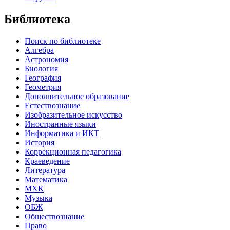
Библиотека
Поиск по библиотеке
Алгебра
Астрономия
Биология
География
Геометрия
Дополнительное образование
Естествознание
Изобразительное искусство
Иностранные языки
Информатика и ИКТ
История
Коррекционная педагогика
Краеведение
Литература
Математика
МХК
Музыка
ОБЖ
Обществознание
Право