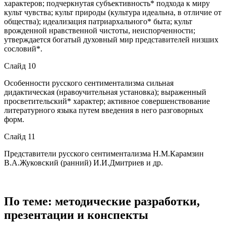
характеров; подчеркнутая субъективность* подхода к миру
культ чувства; культ природы (культура идеальна, в отличие от
общества); идеализация патриархального* быта; культ
врожденной нравственной чистоты, неиспорченности;
утверждается богатый духовный мир представителей низших
сословий*.
Слайд 10
Особенности русского сентиментализма сильная
дидактическая (нравоучительная установка); выраженный
просветительский* характер; активное совершенствование
литературного языка путем введения в него разговорных
форм.
Слайд 11
Представители русского сентиментализма Н.М.Карамзин
В.А.Жуковский (ранний) И.И.Дмитриев и др.
По теме: методические разработки,
презентации и конспекты