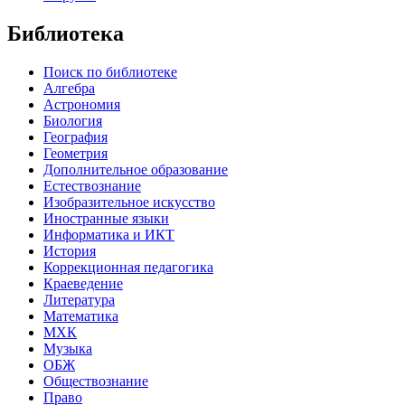
Библиотека
Поиск по библиотеке
Алгебра
Астрономия
Биология
География
Геометрия
Дополнительное образование
Естествознание
Изобразительное искусство
Иностранные языки
Информатика и ИКТ
История
Коррекционная педагогика
Краеведение
Литература
Математика
МХК
Музыка
ОБЖ
Обществознание
Право