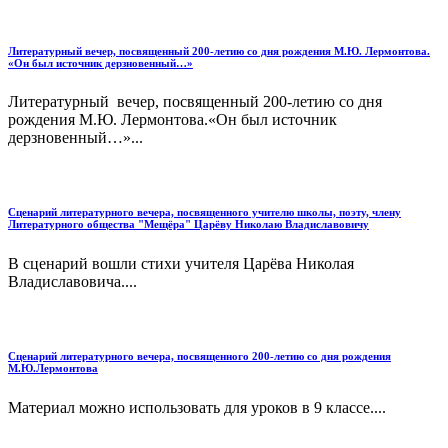
Литературный вечер, посвященный 200-летию со дня рождения М.Ю. Лермонтова.
«Он был источник дерзновенный…»
Литературный вечер, посвященный 200-летию со дня
рождения М.Ю. Лермонтова.«Он был источник
дерзновенный…»...
Сценарий литературного вечера, посвященного учителю школы, поэту, члену
Литературного общества "Мещёра" Царёву Николаю Владиславовичу
В сценарий вошли стихи учителя Царёва Николая
Владиславовича....
Сценарий литературного вечера, посвященного 200-летию со дня рождения
М.Ю.Лермонтова
Материал можно использовать для уроков в 9 классе....