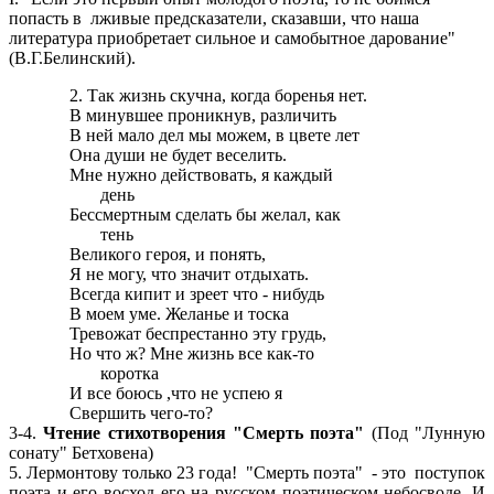
попасть в лживые предсказатели, сказавши, что наша
литература приобретает сильное и самобытное дарование"
(В.Г.Белинский).
2. Так жизнь скучна, когда боренья нет.
В минувшее проникнув, различить
В ней мало дел мы можем, в цвете лет
Она души не будет веселить.
Мне нужно действовать, я каждый
день
Бессмертным сделать бы желал, как
тень
Великого героя, и понять,
Я не могу, что значит отдыхать.
Всегда кипит и зреет что - нибудь
В моем уме. Желанье и тоска
Тревожат беспрестанно эту грудь,
Но что ж? Мне жизнь все как-то
коротка
И все боюсь ,что не успею я
Свершить чего-то?
3-4.
Чтение стихотворения "Смерть поэта"
(Под "Лунную
сонату" Бетховена)
5. Лермонтову только 23 года! "Смерть поэта" - это поступок
поэта и его восход его на русском поэтическом небосводе. И