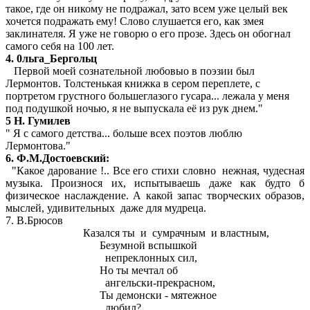
такое, где он никому не подражал, зато всем уже целый век
хочется подражать ему! Слово слушается его, как змея
заклинателя. Я уже не говорю о его прозе. Здесь он обогнал
самого себя на 100 лет.
4. 0льга_Бергольц
Первой моей сознательной любовыо в поэзии был
Лермонтов. Толстенькая книжка в сером переплете, с
портретом грустного большеглазого гусара... лежала у меня
под подушкой ночью, я не выпускала её из рук днем."
5 Н. Гумилев
" Я с самого детства... больше всех поэтов люблю
Лермонтова."
6. Ф.М.Достоевский:
"Какое дарование !.. Все его стихи словно нежная, чудесная
музыка. Произнося их, испытываешь даже как будто б
физическое наслаждение. А какой запас творческих образов,
мыслей, удивительных даже для мудреца.
7. В.Брюсов
Казался ты и сумрачным и властным,
Безумной вспышкой
непреклонных сил,
Но ты мечтал об
ангельски-прекрасном,
Ты демонски - мятежное
любил?