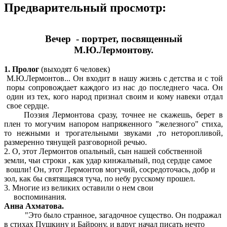
Предварительный просмотр:
Вечер - портрет, посвященный
М.Ю.Лермонтову.
1. Пролог
(выходят 6 человек)
М.Ю.Лермонтов... Он входит в нашу жизнь с детства и с той
поры сопровождает каждого из нас до последнего часа. Он
один из тех, кого народ признал своим и кому навеки отдал
свое сердце.
Поэзия Лермонтова сразу, точнее не скажешь, берет в
плен то могучим напором напряженного "железного" стиха,
то нежными и трогательными звуками ,то неторопливой,
размеренно тянущей разговорной речью.
2. О, этот Лермонтов опальный, сын нашей собственной
земли, чьи строки , как удар кинжальный, под сердце самое
вошли! Он, этот Лермонтов могучий, сосредоточась, добр и
зол, как бы святящаяся туча, по небу русскому прошел.
3. Многие из великих оставили о нем свои
воспоминания.
Анна Ахматова.
"Это было странное, загадочное существо. Он подражал
в стихах Пушкину и Байрону, и вдруг начал писать нечто