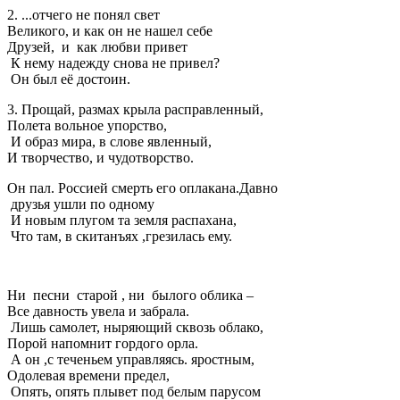
2. ...отчего не понял свет
Великого, и как он не нашел себе
Друзей,
и
как любви привет
К нему надежду снова не привел?
Он был её достоин.
3. Прощай, размах крыла расправленный,
Полета вольное упорство,
И образ мира, в слове явленный,
И творчество, и чудотворство.
Он пал. Россией смерть его оплакана.Давно
друзья ушли по одному
И новым плугом та земля распахана,
Что там, в скитанъях ,грезилась ему.
Ни песни старой , ни былого облика –
Все давность увела и забрала.
Лишь самолет, ныряющий сквозь облако,
Порой напомнит гордого орла.
А он ,с теченьем управляясь. яростным,
Одолевая времени предел,
Опять, опять плывет под белым парусом