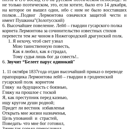
не только поэтическом, это, если хотите, было его 14 декабря,
на которое он вышел один, ибо с ним не было восставших
полков…Подвиг Лермонтова означился защитой чести и
имент Пушкина”(Золотусский)
6. Высочайшее повеление. Лейб – гвардии гусарского полка
корнета Лермонтова за сочинительство известных стихов
перевести тем же чином в Нижегородский драгунский полк.
1. Я нехочу, чтоб свет узнал
Мою таинственную повесть,
Как я любил, как я страдал,
Тому судья лишь бог да совесть!..
6.
Звучит “Белеет парус одинокий
”
1. 11 октября 1837года отдан высочайший приказ о переводе
прапорщика Лермонтова лейб – гвардии в гродненский
гусарский полк корнетом
Гляжу на будущность с боязнью,
Гляжу на прошлое с тоской
Я, как преступник перед казнью,
ищу кругом души родной;
Придет ли вестник избавленья
Открыть мне жизни назначенья,
Цель упований и страстей,
Поведать- что мне бог готовил,
Зачем так горько прекословил