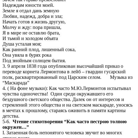
Надеждам юности моей.
Земле я отдал дань земную
Любви, надежд, добра и зла;
Начать готов я жизнь другую,
Молчу и жду: пора пришла,
Я в мире не оставлю брата,
И тьмой и холодом объята
Душа усталая моя;
Как ранний плод, лишенный сока,
Она увяла в бурях рока
Под знойным солнцем бытия.
3. 9 апреля 1838 года опубликован высочайший приказ о
переводе корнета Лермонтова в лейб – гвардии гусарский
полк, расквартированный под Царским селом. Музыка из
“Маскарада”
4. ( На фоне музыки): Как часто М.Ю.Лермонтов испытывал
чувства одиночества! Один среди окружавшего его
бездушного светского общества. Далек он от интересов и
стремлений этого общества и на светском маскараде, уносясь
в мечтах к прошлому, стараясь оживить в памяти картины
детства.
5-6.
Чтение стихотворения “Как часто пестрою толпою
окружен…”
I. Затаенная боль непонятого человека звучит во многих