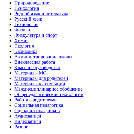
Природоведение
Психология
Родной язык и литература
Русский язык
Технология
Физика
Физкультура и спорт
Химия
Экология
Экономика
Администрирование школы
Внеклассная работа
Классное руководство
Материалы МО
Материалы для родителей
Материалы к аттестации
Междисциплинарное обобщение
Общепедагогические технологии
Работа с родителями
Социальная педагогика
Сценарии праздников
Аудиозаписи
Видеозаписи
Разное