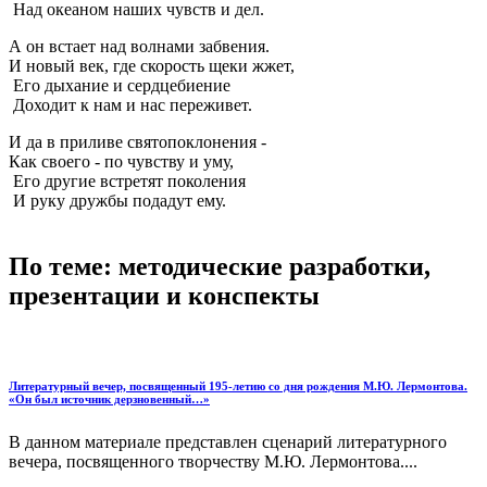
Над океаном наших чувств и дел.
А он встает над волнами забвения.
И новый век, где скорость щеки жжет,
Его дыхание и сердцебиение
Доходит к нам и нас переживет.
И да в приливе святопоклонения -
Как своего - по чувству и уму,
Его другие встретят поколения
И руку дружбы подадут ему.
По теме: методические разработки,
презентации и конспекты
Литературный вечер, посвященный 195-летию со дня рождения М.Ю. Лермонтова.
«Он был источник дерзновенный…»
В данном материале представлен сценарий литературного
вечера, посвященного творчеству М.Ю. Лермонтова....