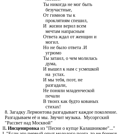
Ты никогда не мог быть
безучастные,
От гимнов ты к
проклятиям спешил,
И жизни верил всем
мечтам напрасным
Ответа ждал от женщин и
могил.
Но не было ответа .И
угрюмо
Ты затаил, о чем молилась
дума,
И вышел к нам с усмешкой
на устах.
И мы тебя, поэт, не
разгадали,
Не поняли младенческой
печали
В твоих как будто кованых
стихах!
8. Загадку Лермонтова разгадывает каждое поколение.
Разгадываем её и мы. Звучит музыка. Мусоргский
"Рассвет над Москвой"
II
. Инсценировка
из "Песни о купце Калашникове"..."
I. "Если это первый опыт молодого поэта, то не боимся