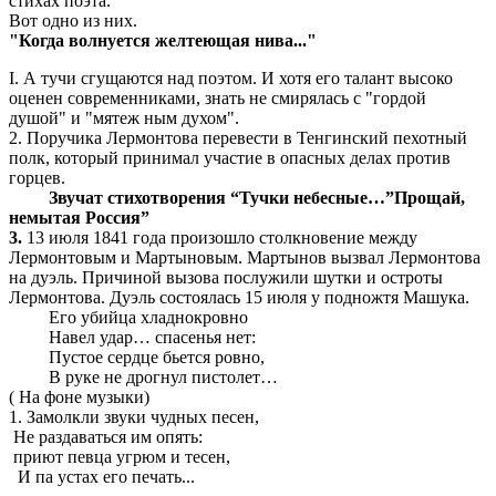
стихах поэта.
Вот одно из них.
"Когда волнуется желтеющая нива..."
I. А тучи сгущаются над поэтом. И хотя его талант высоко
оценен современниками, знать не смирялась с "гордой
душой" и "мятеж ным духом".
2. Поручика Лермонтова перевести в Тенгинский пехотный
полк, который принимал участие в опасных делах против
горцев.
Звучат стихотворения “Тучки небесные…”Прощай,
немытая Россия”
3.
13 июля 1841 года произошло столкновение между
Лермонтовым и Мартыновым. Мартынов вызвал Лермонтова
на дуэль. Причиной вызова послужили шутки и остроты
Лермонтова. Дуэль состоялась 15 июля у подножтя Машука.
Его убийца хладнокровно
Навел удар… спасенья нет:
Пустое сердце бьется ровно,
В руке не дрогнул пистолет…
( На фоне музыки)
1. Замолкли звуки чудных песен,
Не раздаваться им опять:
приют певца угрюм и тесен,
И па устах его печать...