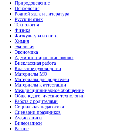
Природоведение
Психология
Родной язык и литература
Русский язык
Технология
Физика
Физкультура и спорт
Химия
Экология
Экономика
Администрирование школы
Внеклассная работа
Классное руководство
Материалы МО
Материалы для родителей
Материалы к аттестации
Междисциплинарное обобщение
Общепедагогические технологии
Работа с родителями
Социальная педагогика
Сценарии праздников
Аудиозаписи
Видеозаписи
Разное