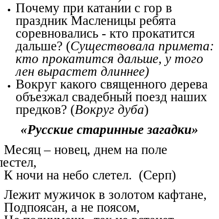
Почему при катании с гор в
праздник Масленицы ребята
соревновались - кто прокатится
дальше? (
Существовала примета:
кто прокатится дальше, у того
лен вырастет длиннее)
Вокруг какого священного дерева
объезжал свадебный поезд наших
предков? (
Вокруг дуба
)
«Русские старинные загадки»
Месяц – новец, днем на поле
лестел,
К ночи на небо слетел. (Серп)
Лежит мужичок в золотом кафтане,
Подпоясан, а не поясом,