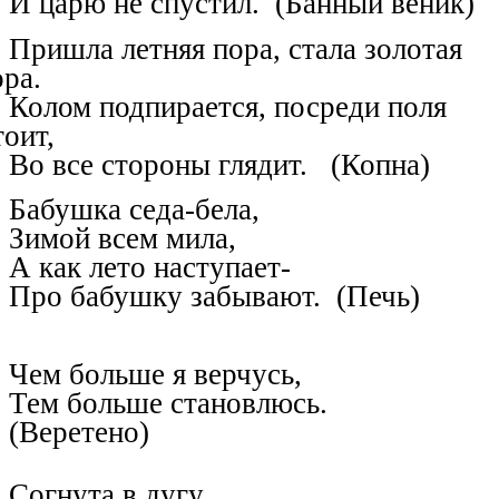
И царю не спустил. (Банный веник)
Пришла летняя пора, стала золотая
ора.
Колом подпирается, посреди поля
тоит,
Во все стороны глядит. (Копна)
Бабушка седа-бела,
Зимой всем мила,
А как лето наступает-
Про бабушку забывают. (Печь)
Чем больше я верчусь,
Тем больше становлюсь.
(Веретено)
Согнута в дугу,