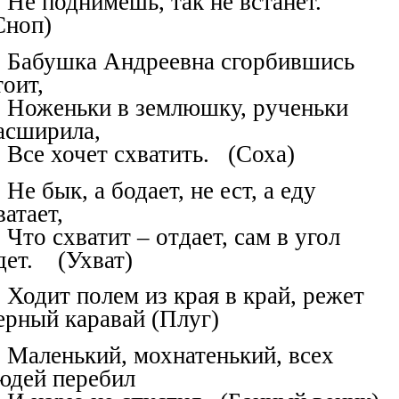
Не поднимешь, так не встанет.
Сноп)
Бабушка Андреевна сгорбившись
тоит,
Ноженьки в землюшку, рученьки
асширила,
Все хочет схватить. (Соха)
Не бык, а бодает, не ест, а еду
ватает,
Что схватит – отдает, сам в угол
дет. (Ухват)
Ходит полем из края в край, режет
ерный каравай (Плуг)
Маленький, мохнатенький, всех
юдей перебил