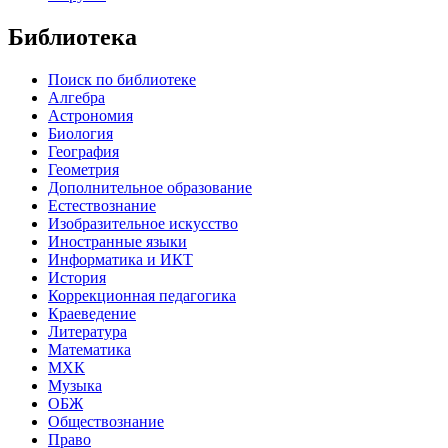
Библиотека
Поиск по библиотеке
Алгебра
Астрономия
Биология
География
Геометрия
Дополнительное образование
Естествознание
Изобразительное искусство
Иностранные языки
Информатика и ИКТ
История
Коррекционная педагогика
Краеведение
Литература
Математика
МХК
Музыка
ОБЖ
Обществознание
Право