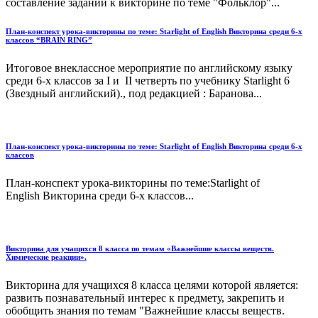
составление заданий к викторине по теме "Фольклор"...
План-конспект урока-викторины по теме: Starlight of English Викторина среди 6-х
классов “BRAIN RING”
Итоговое внеклассное мероприятие по английскому языку
среди 6-х классов за I и II четверть по учебнику Starlight 6
(Звездный английский)., под редакцией : Баранова...
План-конспект урока-викторины по теме: Starlight of English Викторина среди 6-х
классов
План-конспект урока-викторины по теме:Starlight of
English Викторина среди 6-х классов...
Викторина для учащихся 8 класса по темам «Важнейшие классы веществ.
Химические реакции».
Викторина для учащихся 8 класса целями которой является:
развить познавательный интерес к предмету, закрепить и
обобщить знания по темам "Важнейшие классы веществ.