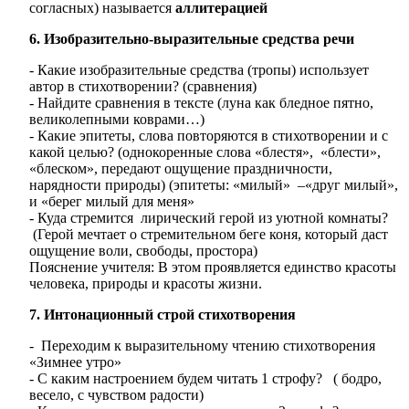
согласных) называется
аллитерацией
6. Изобразительно-выразительные средства речи
- Какие изобразительные средства (тропы) использует
автор в стихотворении? (сравнения)
- Найдите сравнения в тексте (луна как бледное пятно,
великолепными коврами…)
- Какие эпитеты, слова повторяются в стихотворении и с
какой целью? (однокоренные слова «блестя», «блести»,
«блеском», передают ощущение праздничности,
нарядности природы) (эпитеты: «милый» –«друг милый»,
и «берег милый для меня»
- Куда стремится лирический герой из уютной комнаты?
(Герой мечтает о стремительном беге коня, который даст
ощущение воли, свободы, простора)
Пояснение учителя: В этом проявляется единство красоты
человека, природы и красоты жизни.
7. Интонационный строй стихотворения
- Переходим к выразительному чтению стихотворения
«Зимнее утро»
- С каким настроением будем читать 1 строфу? ( бодро,
весело, с чувством радости)