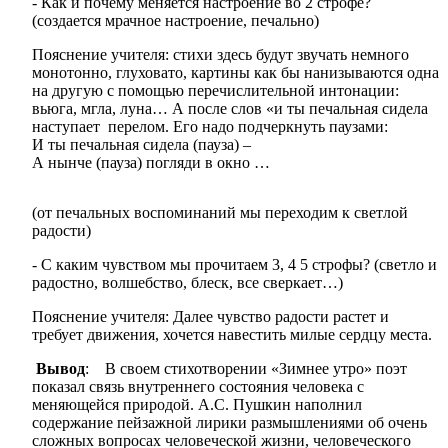
- Как и почему меняется настроение во 2 строфе?
(создается мрачное настроение, печально)
Пояснение учителя: стихи здесь будут звучать немного
монотонно, глуховато, картины как бы нанизываются одна
на другую с помощью перечислительной интонации:
вьюга, мгла, луна… А после слов «и ты печальная сидела
наступает перелом. Его надо подчеркнуть паузами:
И ты печальная сидела (пауза) –
А нынче (пауза) погляди в окно …
(от печальных воспоминаний мы переходим к светлой
радости)
- С каким чувством мы прочитаем 3, 4 5 строфы? (светло и
радостно, волшебство, блеск, все сверкает…)
Пояснение учителя: Далее чувство радости растет и
требует движения, хочется навестить милые сердцу места.
Вывод
: В своем стихотворении «Зимнее утро» поэт
показал связь внутреннего состояния человека с
меняющейся природой. А.С. Пушкин наполнил
содержание пейзажной лирики размышлениями об очень
сложных вопросах человеческой жизни, человеческого