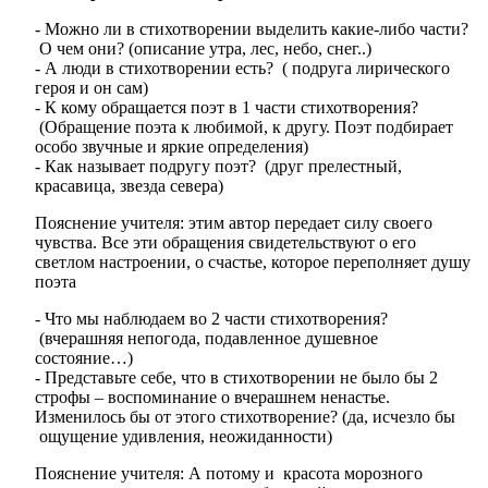
- Можно ли в стихотворении выделить какие-либо части?
О чем они? (описание утра, лес, небо, снег..)
- А люди в стихотворении есть? ( подруга лирического
героя и он сам)
- К кому обращается поэт в 1 части стихотворения?
(Обращение поэта к любимой, к другу. Поэт подбирает
особо звучные и яркие определения)
- Как называет подругу поэт? (друг прелестный,
красавица, звезда севера)
Пояснение учителя: этим автор передает силу своего
чувства. Все эти обращения свидетельствуют о его
светлом настроении, о счастье, которое переполняет душу
поэта
- Что мы наблюдаем во 2 части стихотворения?
(вчерашняя непогода, подавленное душевное
состояние…)
- Представьте себе, что в стихотворении не было бы 2
строфы – воспоминание о вчерашнем ненастье.
Изменилось бы от этого стихотворение? (да, исчезло бы
ощущение удивления, неожиданности)
Пояснение учителя: А потому и красота морозного