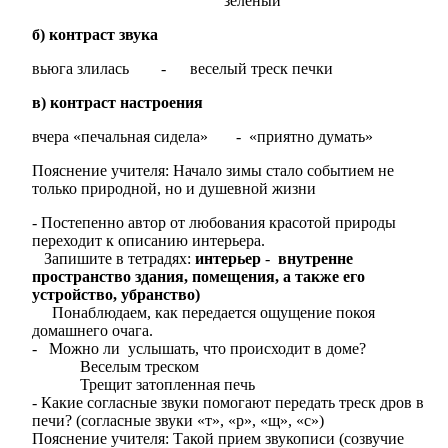
зеленый
б) контраст звука
вьюга злилась - веселый треск печки
в) контраст настроения
вчера «печальная сидела» - «приятно думать»
Пояснение учителя: Начало зимы стало событием не
только природной, но и душевной жизни
- Постепенно автор от любования красотой природы
переходит к описанию интерьера.
Запишите в тетрадях:
интерьер
-
внутренне
пространство здания, помещения, а также его
устройство, убранство)
Понаблюдаем, как передается ощущение покоя
домашнего очага.
- Можно ли услышать, что происходит в доме?
Веселым треском
Трещит затопленная печь
- Какие согласные звуки помогают передать треск дров в
печи? (согласные звуки «т», «р», «щ», «с»)
Пояснение учителя: Такой прием звукописи (созвучие