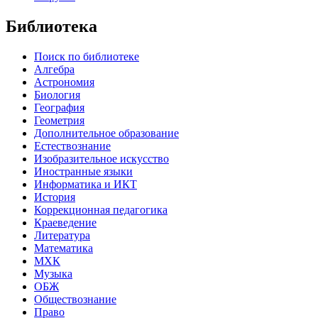
Библиотека
Поиск по библиотеке
Алгебра
Астрономия
Биология
География
Геометрия
Дополнительное образование
Естествознание
Изобразительное искусство
Иностранные языки
Информатика и ИКТ
История
Коррекционная педагогика
Краеведение
Литература
Математика
МХК
Музыка
ОБЖ
Обществознание
Право