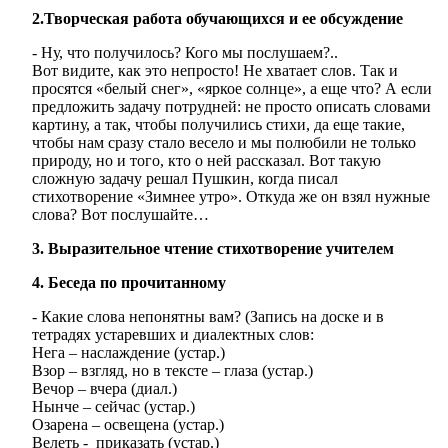
2.Творческая работа обучающихся и ее обсуждение
- Ну, что получилось? Кого мы послушаем?..
Вот видите, как это непросто! Не хватает слов. Так и
просятся «белый снег», «яркое солнце», а еще что? А если
предложить задачу потрудней: не просто описать словами
картину, а так, чтобы получились стихи, да еще такие,
чтобы нам сразу стало весело и мы полюбили не только
природу, но и того, кто о ней рассказал. Вот такую
сложную задачу решал Пушкин, когда писал
стихотворение «Зимнее утро». Откуда же он взял нужные
слова? Вот послушайте…
3. Выразительное чтение стихотворение учителем
4. Беседа по прочитанному
- Какие слова непонятны вам? (Запись на доске и в
тетрадях устаревших и диалектных слов:
Нега – наслаждение (устар.)
Взор – взгляд, но в тексте – глаза (устар.)
Вечор – вчера (диал.)
Нынче – сейчас (устар.)
Озарена – освещена (устар.)
Велеть - приказать (устар.)