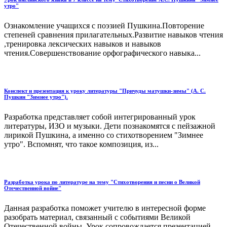
утро"
Ознакомление учащихся с поэзией Пушкина.Повторение
степеней сравнения прилагательных.Развитие навыков чтения
,тренировка лексических навыков и навыков
чтения.Совершенствование орфографического навыка...
Конспект и презентация к уроку литературы "Причуды матушки-зимы" (А. С.
Пушкин "Зимнее утро").
Разработка представляет собой интегрированный урок
литературы, ИЗО и музыки. Дети познакомятся с пейзажной
лирикой Пушкина, а именно со стихотворением "Зимнее
утро". Вспомнят, что такое композиция, из...
Разработка урока по литературе на тему "Стихотворения и песни о Великой
Отечественной войне"
Данная разработка поможет учителю в интересной форме
разобрать материал, связанный с событиями Великой
Отечественной войны. Урок сопровождается презентацией,