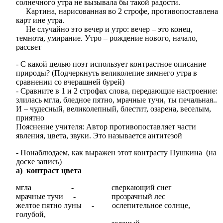
солнечного утра не вызывала бы такой радости.
Картина, нарисованная во 2 строфе, противопоставлена
карт ине утра.
Не случайно это вечер и утро: вечер – это конец,
темнота, умирание. Утро – рождение нового, начало,
рассвет
- С какой целью поэт использует контрастное описание
природы? (Подчеркнуть великолепие зимнего утра в
сравнении со вчерашней бурей)
- Сравните в 1 и 2 строфах слова, передающие настроение:
злилась мгла, бледное пятно, мрачные тучи, ты печальная..
И – чудесный, великолепный, блестит, озарена, веселым,
приятно
Пояснение учителя: Автор противопоставляет части
явления, цвета, звуки. Это называется антитезой
- Понаблюдаем, как выражен этот контрасту Пушкина (на
доске запись)
а) контраст цвета
мгла - сверкающий снег
мрачные тучи - прозрачный лес
желтое пятно луны - ослепительное солнце,
голубой,