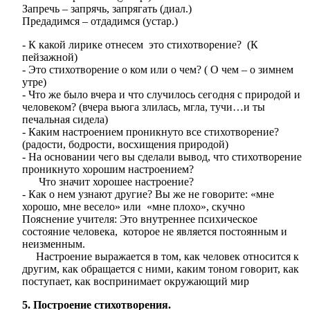
Запречь – запрячь, запрягать (диал.)
Предадимся – отдадимся (устар.)
- К какой лирике отнесем это стихотворение? (К
пейзажной)
- Это стихотворение о ком или о чем? ( О чем – о зимнем
утре)
- Что же было вчера и что случилось сегодня с природой и
человеком? (вчера вьюга злилась, мгла, тучи…и ты
печальная сидела)
- Каким настроением проникнуто все стихотворение?
(радости, бодрости, восхищения природой)
- На основании чего вы сделали вывод, что стихотворение
проникнуто хорошим настроением?
Что значит хорошее настроение?
- Как о нем узнают другие? Вы же не говорите: «мне
хорошо, мне весело» или «мне плохо», скучно
Пояснение учителя: Это внутреннее психическое
состояние человека, которое не является постоянным и
неизменным.
Настроение выражается в том, как человек относится к
другим, как обращается с ними, каким тоном говорит, как
поступает, как воспринимает окружающий мир
5. Построение стихотворения.