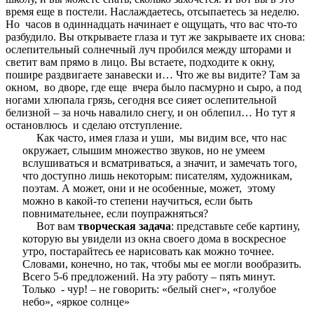
время еще в постели. Наслаждаетесь, отсыпаетесь за неделю.
Но часов в одиннадцать начинает е ощущать, что вас что-то
разбудило. Вы открываете глаза и тут же закрываете их снова:
ослепительный солнечный луч пробился между шторами и
светит вам прямо в лицо. Вы встаете, подходите к окну,
пошире раздвигаете занавески и… Что же вы видите? Там за
окном, во дворе, где еще вчера было пасмурно и сыро, а под
ногами хлюпала грязь, сегодня все сияет ослепительной
белизной – за ночь навалило снегу, и он облепил… Но тут я
остановлюсь и сделаю отступление.
Как часто, имея глаза и уши, мы видим все, что нас
окружает, слышим множество звуков, но не умеем
вслушиваться и всматриваться, а значит, и замечать того,
что доступно лишь некоторым: писателям, художникам,
поэтам. А может, они и не особенные, может, этому
можно в какой-то степени научиться, если быть
повнимательнее, если поупражняться?
Вот вам
творческая задача
: представьте себе картину,
которую вы увидели из окна своего дома в воскресное
утро, постарайтесь ее нарисовать как можно точнее.
Словами, конечно, но так, чтобы мы ее могли вообразить.
Всего 5-6 предложений. На эту работу – пять минут.
Только - чур! – не говорить: «белый снег», «голубое
небо», «яркое солнце»