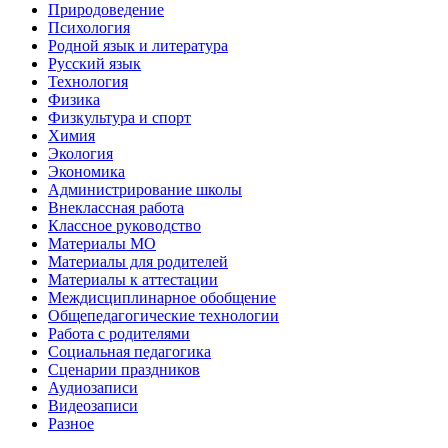
Природоведение
Психология
Родной язык и литература
Русский язык
Технология
Физика
Физкультура и спорт
Химия
Экология
Экономика
Администрирование школы
Внеклассная работа
Классное руководство
Материалы МО
Материалы для родителей
Материалы к аттестации
Междисциплинарное обобщение
Общепедагогические технологии
Работа с родителями
Социальная педагогика
Сценарии праздников
Аудиозаписи
Видеозаписи
Разное