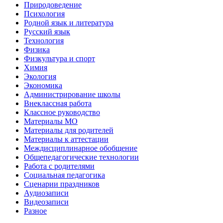
Природоведение
Психология
Родной язык и литература
Русский язык
Технология
Физика
Физкультура и спорт
Химия
Экология
Экономика
Администрирование школы
Внеклассная работа
Классное руководство
Материалы МО
Материалы для родителей
Материалы к аттестации
Междисциплинарное обобщение
Общепедагогические технологии
Работа с родителями
Социальная педагогика
Сценарии праздников
Аудиозаписи
Видеозаписи
Разное