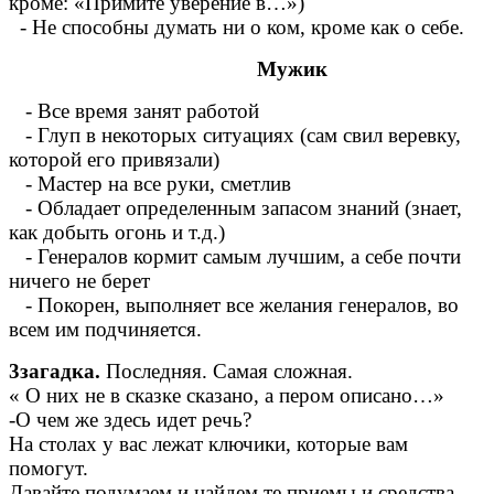
кроме: «Примите уверение в…»)
- Не способны думать ни о ком, кроме как о себе.
Мужик
- Все время занят работой
- Глуп в некоторых ситуациях (сам свил веревку,
которой его привязали)
- Мастер на все руки, сметлив
- Обладает определенным запасом знаний (знает,
как добыть огонь и т.д.)
- Генералов кормит самым лучшим, а себе почти
ничего не берет
- Покорен, выполняет все желания генералов, во
всем им подчиняется.
3загадка.
Последняя. Самая сложная.
« О них не в сказке сказано, а пером описано…»
-О чем же здесь идет речь?
На столах у вас лежат ключики, которые вам
помогут.
Давайте подумаем и найдем те приемы и средства,