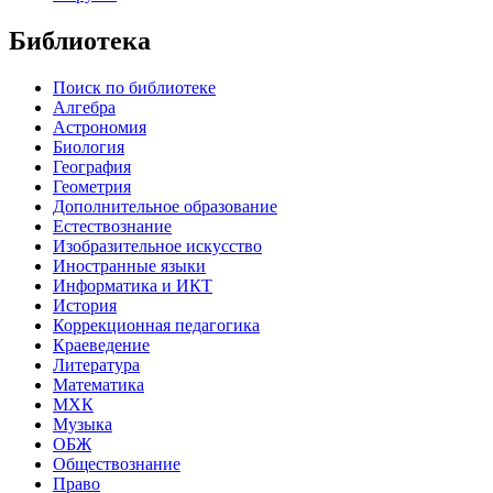
Библиотека
Поиск по библиотеке
Алгебра
Астрономия
Биология
География
Геометрия
Дополнительное образование
Естествознание
Изобразительное искусство
Иностранные языки
Информатика и ИКТ
История
Коррекционная педагогика
Краеведение
Литература
Математика
МХК
Музыка
ОБЖ
Обществознание
Право