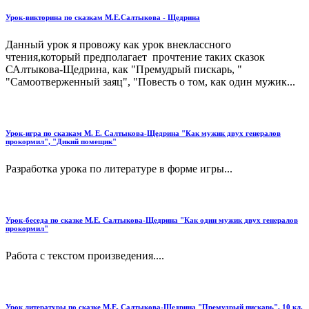
Урок-викторина по сказкам М.Е.Салтыкова - Щедрина
Данный урок я провожу как урок внеклассного
чтения,который предполагает прочтение таких сказок
САлтыкова-Щедрина, как "Премудрый пискарь, "
"Самоотверженный заяц", "Повесть о том, как один мужик...
Урок-игра по сказкам М. Е. Салтыкова-Щедрина "Как мужик двух генералов
прокормил", "Дикий помещик"
Разработка урока по литературе в форме игры...
Урок-беседа по сказке М.Е. Салтыкова-Щедрина "Как один мужик двух генералов
прокормил"
Работа с текстом произведения....
Урок литературы по сказке М.Е. Салтыкова-Щедрина "Премудрый пискарь", 10 кл.