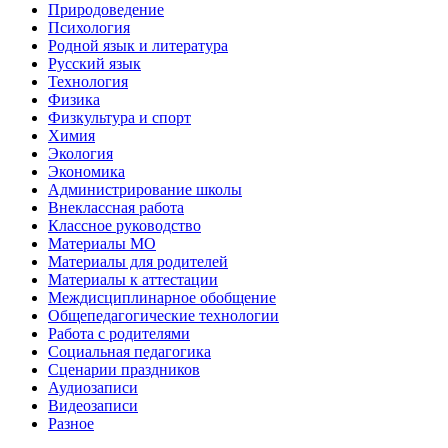
Природоведение
Психология
Родной язык и литература
Русский язык
Технология
Физика
Физкультура и спорт
Химия
Экология
Экономика
Администрирование школы
Внеклассная работа
Классное руководство
Материалы МО
Материалы для родителей
Материалы к аттестации
Междисциплинарное обобщение
Общепедагогические технологии
Работа с родителями
Социальная педагогика
Сценарии праздников
Аудиозаписи
Видеозаписи
Разное