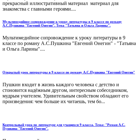
прекрасный иллюстративный материал материал для
знакомства с главными героями....
Мультимедийное сопровождение к уроку литературы в 9 классе по роману
А.С.Пушкина "Евгений Онегин". Тема "Татьяна и Ольга Ларины".
Мультимедийное сопровождение к уроку литературы в 9
классе по роману А.С.Пушкина "Евгений Онегин" - "Татьяна
и Ольга Ларины"....
Открытый урок литературы в 9 классе по роману А.С.Пушкина "Евгений Онегин"
Пушкин входит в жизнь каждого человека с детство и
стоновится надёжным другом, интересным собеседником,
мудрым учителем. Удивительным свойством обладают его
произведения: чем больше их читаешь, тем бо...
Контрольный урок по литературе для учащихся 9 класса. Тема: "Роман А.С.
Пушкина "Евгений Онегин".