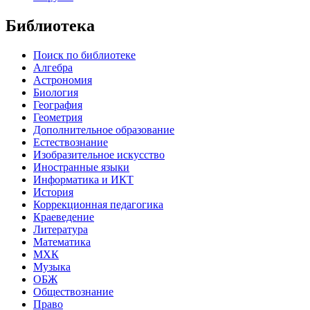
Библиотека
Поиск по библиотеке
Алгебра
Астрономия
Биология
География
Геометрия
Дополнительное образование
Естествознание
Изобразительное искусство
Иностранные языки
Информатика и ИКТ
История
Коррекционная педагогика
Краеведение
Литература
Математика
МХК
Музыка
ОБЖ
Обществознание
Право