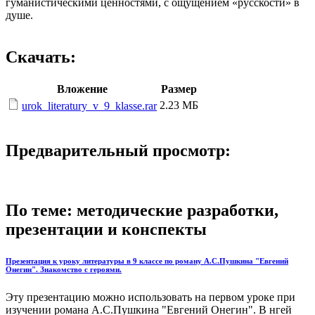
гуманистическими ценностями, с ощущением «русскости» в
душе.
Скачать:
Вложение
Размер
2.23 МБ
urok_literatury_v_9_klasse.rar
Предварительный просмотр:
По теме: методические разработки,
презентации и конспекты
Презентация к уроку литературы в 9 классе по роману А.С.Пушкина "Евгений
Онегин". Знакомство с героями.
Эту презентацию можно использовать на первом уроке при
изучении романа А.С.Пушкина "Евгений Онегин". В нгей