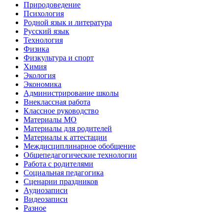
Природоведение
Психология
Родной язык и литература
Русский язык
Технология
Физика
Физкультура и спорт
Химия
Экология
Экономика
Администрирование школы
Внеклассная работа
Классное руководство
Материалы МО
Материалы для родителей
Материалы к аттестации
Междисциплинарное обобщение
Общепедагогические технологии
Работа с родителями
Социальная педагогика
Сценарии праздников
Аудиозаписи
Видеозаписи
Разное