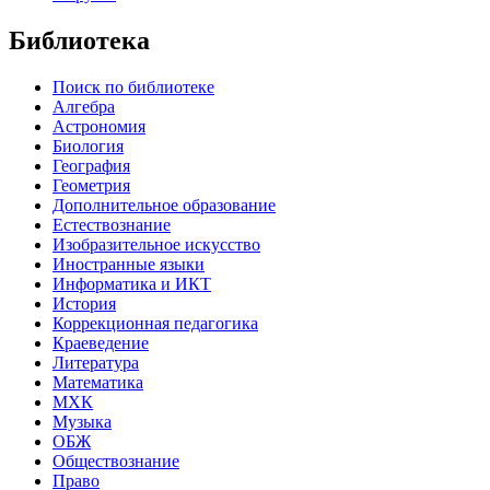
Библиотека
Поиск по библиотеке
Алгебра
Астрономия
Биология
География
Геометрия
Дополнительное образование
Естествознание
Изобразительное искусство
Иностранные языки
Информатика и ИКТ
История
Коррекционная педагогика
Краеведение
Литература
Математика
МХК
Музыка
ОБЖ
Обществознание
Право