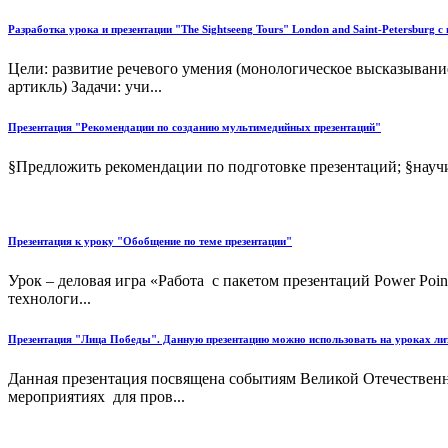
Разработка урока и презентации "The Sightseeng Tours" London and Saint-Petersburg c
Цели: развитие речевого умения (монологическое высказывани
артикль) Задачи: учи...
Презентация "Рекомендации по созданию мультимедийных презентаций"
§Предложить рекомендации по подготовке презентаций; §науч
Презентация к уроку "Обобщение по теме презентации"
Урок – деловая игра «Работа с пакетом презентаций Power Po
технологи...
Презентация "Лица Победы". Данную презентацию можно использовать на уроках лите
Данная презентация посвящена событиям Великой Отечественно
мероприятиях для пров...