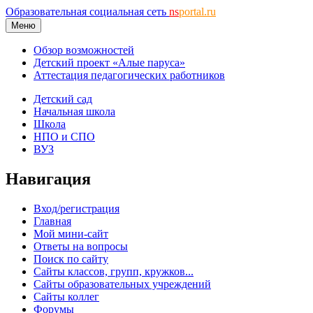
Образовательная социальная сеть
ns
portal.ru
Меню
Обзор возможностей
Детский проект «Алые паруса»
Аттестация педагогических работников
Детский сад
Начальная школа
Школа
НПО и СПО
ВУЗ
Навигация
Вход/регистрация
Главная
Мой мини-сайт
Ответы на вопросы
Поиск по сайту
Сайты классов, групп, кружков...
Сайты образовательных учреждений
Сайты коллег
Форумы