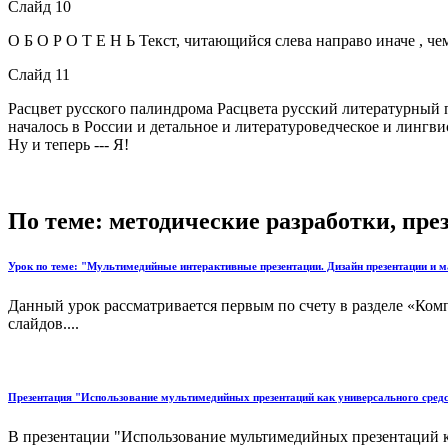
Слайд 10
О Б О Р О Т Е Н Ь Текст, читающийся слева направо иначе , чем 
Слайд 11
Расцвет русского палиндрома Расцвета русский литературный п
началось в России и детальное и литературоведческое и лингв
Ну и теперь --- Я!
По теме: методические разработки, пр
Урок по теме: "Мультимедийные интерактивные презентации. Дизайн презентации и м
Данный урок рассматривается первым по счету в разделе «Ко
слайдов....
Презентация "Использование мультимедийных презентаций как универсального средс
В презентации "Использование мультимедийных презентаций к