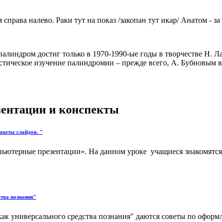
справа налево. Раки тут на показ /закопан тут икар/ Анатом - за 
алиндром достиг только в 1970-1990-ые годы в творчестве Н. Л
истическое изучение палиндромии – прежде всего, А. Бубновым 
езентации и конспекты
акеты слайдов. "
мпьютерные презентации». На данном уроке учащиеся знакомятс
тва познания"
ак универсального средства познания" даются советы по оформ