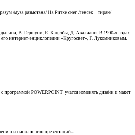
разум /муза размотана/ На Ритке снег /генсек – тиран/
адыгина, В. Гершуни, Е. Кацюбы, Д. Авалиани. В 1990-ч годах
в его интернет-энциклопедии «Кругосвет», Г. Лукомниковым.
я с программой POWERPOINT, учатся изменять дизайн и макет
лению и наполнению презентаций....