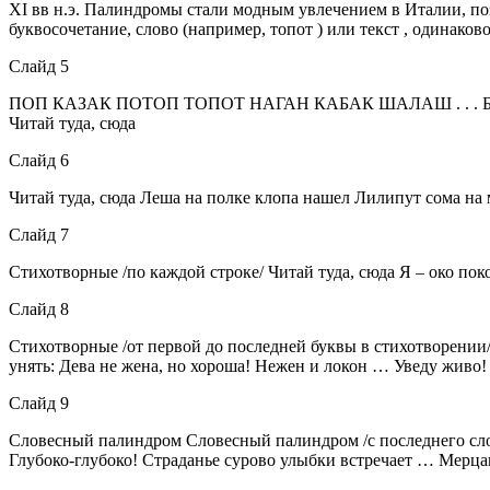
XI вв н.э. Палиндромы стали модным увлечением в Италии, позд
буквосочетание, слово (например, топот ) или текст , одинако
Слайд 5
ПОП КАЗАК ПОТОП ТОПОТ НАГАН КАБАК ШАЛАШ . . . Буквенны
Читай туда, сюда
Слайд 6
Читай туда, сюда Леша на полке клопа нашел Лилипут сома на
Слайд 7
Стихотворные /по каждой строке/ Читай туда, сюда Я – око покоя,
Слайд 8
Стихотворные /от первой до последней буквы в стихотворении/ 
унять: Дева не жена, но хороша! Нежен и локон … Уведу живо!
Слайд 9
Словесный палиндром Словесный палиндром /с последнего слова
Глубоко-глубоко! Страданье сурово улыбки встречает … Мерцан