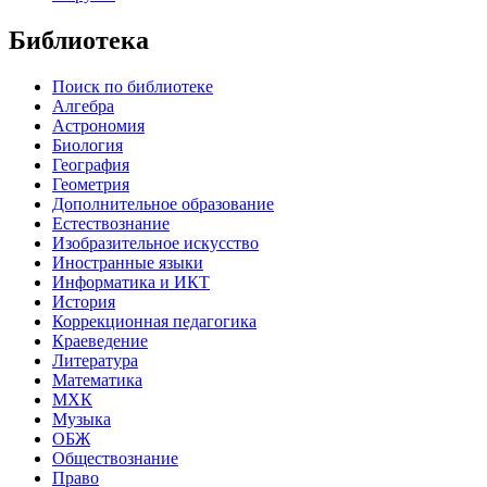
Библиотека
Поиск по библиотеке
Алгебра
Астрономия
Биология
География
Геометрия
Дополнительное образование
Естествознание
Изобразительное искусство
Иностранные языки
Информатика и ИКТ
История
Коррекционная педагогика
Краеведение
Литература
Математика
МХК
Музыка
ОБЖ
Обществознание
Право