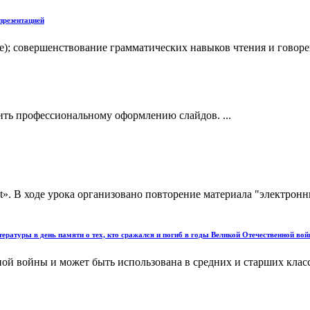
 презентацией
е); совершенствование грамматических навыков чтения и говор
ить профессиональному оформлению слайдов. ...
int». В ходе урока организовано повторение материала "электро
ратуры в день памяти о тех, кто сражался и погиб в годы Великой Отечественной вой
й войны и может быть использована в средних и старших класса