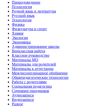
Природоведение
Психология
Родной язык и литература
Русский язык
Технология
Физика
Физкультура и спорт
Химия
Экология
Экономика
Администрирование школы
Внеклассная работа
Классное руководство
Материалы МО
Материалы для родителей
Материалы к аттестации
Междисциплинарное обобщение
Общепедагогические технологии
Работа с родителями
Социальная педагогика
Сценарии праздников
Аудиозаписи
Видеозаписи
Разное