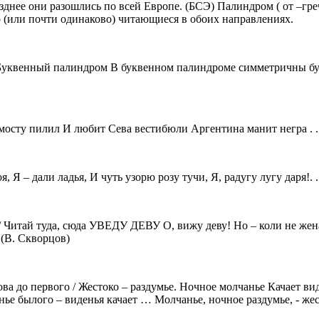
нее они разошлись по всей Европе. (БСЭ) Палиндром ( от –греч. 
во (или почти одинаково) читающиеся в обоих направлениях.
й палиндром В буквенном палиндроме симметричны буквенны
 мосту пилил И любит Сева вестибюли Аргентина манит негра . 
 Я – дали ладья, И чуть узорю розу тучи, Я, радугу лугу даря!. .
Читай туда, сюда УВЕДУ ДЕВУ О, вижу деву! Но – коли не жена? 
 (В. Скворцов)
 до первого / Жестоко – раздумье. Ночное молчанье Качает вид
ье былого – виденья качает … Молчанье, ночное раздумье, - жес