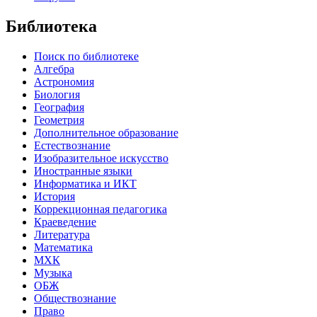
Библиотека
Поиск по библиотеке
Алгебра
Астрономия
Биология
География
Геометрия
Дополнительное образование
Естествознание
Изобразительное искусство
Иностранные языки
Информатика и ИКТ
История
Коррекционная педагогика
Краеведение
Литература
Математика
МХК
Музыка
ОБЖ
Обществознание
Право