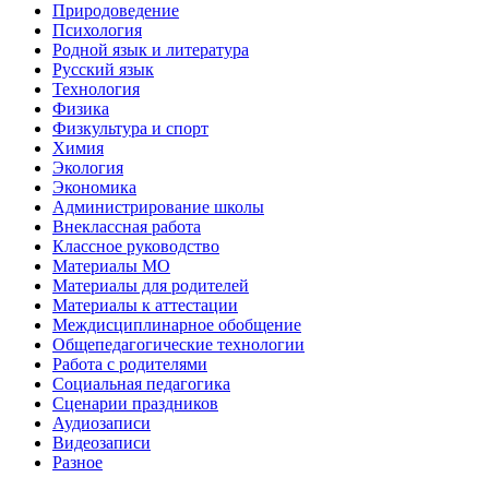
Природоведение
Психология
Родной язык и литература
Русский язык
Технология
Физика
Физкультура и спорт
Химия
Экология
Экономика
Администрирование школы
Внеклассная работа
Классное руководство
Материалы МО
Материалы для родителей
Материалы к аттестации
Междисциплинарное обобщение
Общепедагогические технологии
Работа с родителями
Социальная педагогика
Сценарии праздников
Аудиозаписи
Видеозаписи
Разное