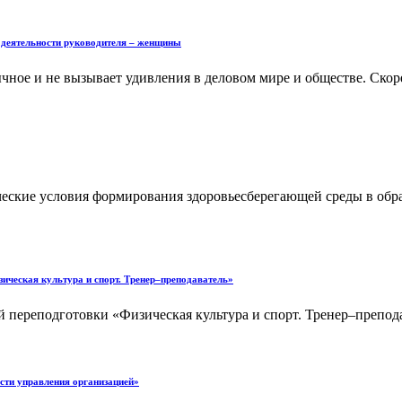
ятельности руководителя – женщины
чное и не вызывает удивления в деловом мире и обществе. Ско
еские условия формирования здоровьесберегающей среды в обр
ическая культура и спорт. Тренер–преподаватель»
 переподготовки «Физическая культура и спорт. Тренер–препода
 управления организацией»