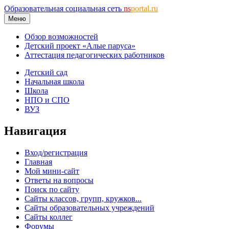
Образовательная социальная сеть
ns
portal.ru
Меню
Обзор возможностей
Детский проект «Алые паруса»
Аттестация педагогических работников
Детский сад
Начальная школа
Школа
НПО и СПО
ВУЗ
Навигация
Вход/регистрация
Главная
Мой мини-сайт
Ответы на вопросы
Поиск по сайту
Сайты классов, групп, кружков...
Сайты образовательных учреждений
Сайты коллег
Форумы