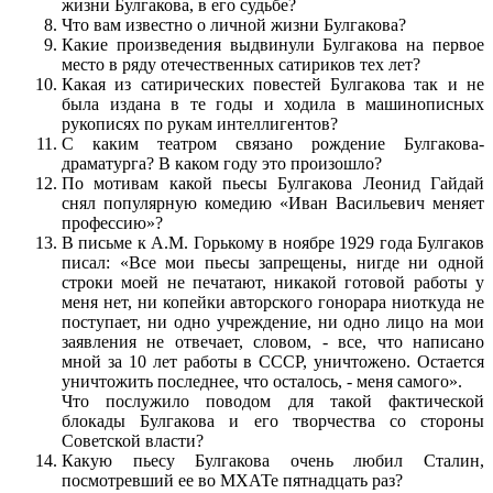
жизни Булгакова, в его судьбе?
Что вам известно о личной жизни Булгакова?
Какие произведения выдвинули Булгакова на первое
место в ряду отечественных сатириков тех лет?
Какая из сатирических повестей Булгакова так и не
была издана в те годы и ходила в машинописных
рукописях по рукам интеллигентов?
С каким театром связано рождение Булгакова-
драматурга? В каком году это произошло?
По мотивам какой пьесы Булгакова Леонид Гайдай
снял популярную комедию «Иван Васильевич меняет
профессию»?
В письме к А.М. Горькому в ноябре 1929 года Булгаков
писал: «Все мои пьесы запрещены, нигде ни одной
строки моей не печатают, никакой готовой работы у
меня нет, ни копейки авторского гонорара ниоткуда не
поступает, ни одно учреждение, ни одно лицо на мои
заявления не отвечает, словом, - все, что написано
мной за 10 лет работы в СССР, уничтожено. Остается
уничтожить последнее, что осталось, - меня самого».
Что послужило поводом для такой фактической
блокады Булгакова и его творчества со стороны
Советской власти?
Какую пьесу Булгакова очень любил Сталин,
посмотревший ее во МХАТе пятнадцать раз?