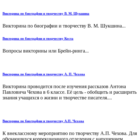
Викторина по биографии и творчеству В. М. Шукшина
Викторина по биографии и творчеству В. М. Шукшина...
Викторина по биографии и творчеству Коста
Вопросы викторины или Брейн-ринга...
Викторина по биографии и творчеству А. П. Чехова
Викторина проводится после изучения рассказов Антона
Павловича Чехова в 6 классе. Её цель - обобщить и расширить
знания учащихся о жизни и творчестве писателя....
Викторина по биографии и творчеству А.П. Чехова
К внеклассному мероприятию по творчеству А.П. Чехова. Для
обучающихся коррекционного отделения с нарушением