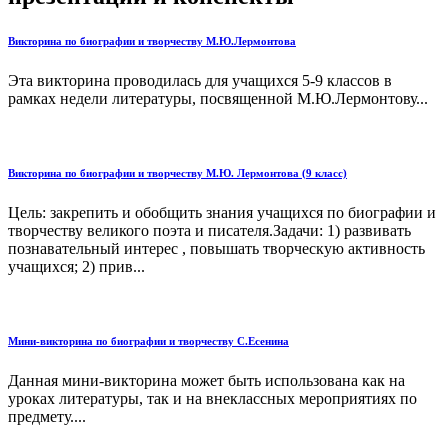
Викторина по биографии и творчеству М.Ю.Лермонтова
Эта викторина проводилась для учащихся 5-9 классов в
рамках недели литературы, посвященной М.Ю.Лермонтову...
Викторина по биографии и творчеству М.Ю. Лермонтова (9 класс)
Цель: закрепить и обобщить знания учащихся по биографии и
творчеству великого поэта и писателя.Задачи: 1) развивать
познавательный интерес , повышать творческую активность
учащихся; 2) прив...
Мини-викторина по биографии и творчеству С.Есенина
Данная мини-викторина может быть использована как на
уроках литературы, так и на внеклассных мероприятиях по
предмету....