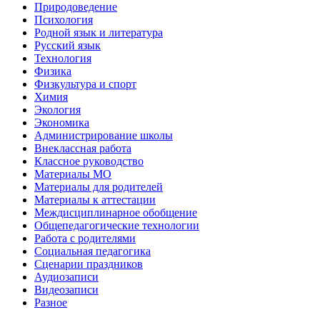
Природоведение
Психология
Родной язык и литература
Русский язык
Технология
Физика
Физкультура и спорт
Химия
Экология
Экономика
Администрирование школы
Внеклассная работа
Классное руководство
Материалы МО
Материалы для родителей
Материалы к аттестации
Междисциплинарное обобщение
Общепедагогические технологии
Работа с родителями
Социальная педагогика
Сценарии праздников
Аудиозаписи
Видеозаписи
Разное