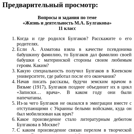
Предварительный просмотр:
Вопросы и задания по теме
«Жизнь и деятельность М.А. Булгакова»
11 класс
Когда и где родился Булгаков? Расскажите о его
родителях.
Если А. Ахматова взяла в качестве псевдонима
бабушкину фамилию, то Булгаков дал фамилию своей
бабушки с материнской стороны своим любимым
героям. Каким?
Какую специальность получил Булгаков в Киевском
университете, где работал после его окончания?
Начав писать рассказы, будучи земским врачом в
Вязьме (1917), Булгаков позднее объединит их в цикл
«Записки… врача». В каком году они были
напечатаны.
Из-за чего Булгаков не оказался в эмиграции вместе с
отступающими с Украины белыми войсками, куда он
был мобилизован как врач?
Какое произведение стало литературным дебютом
Булгакова в Москве?
С каким произведение связан перелом в творческой