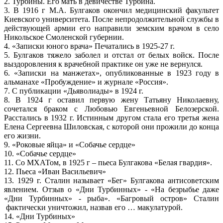
2. Турбины. Его мать в девичестве Турбина.
3. В 1916 г М.А. Булгаков окончил медицинский факультет
Киевского университета. После непродолжительной службы в
действующей армии его направили земским врачом в село
Никольское Смоленской губернии.
4. «Записки юного врача» Печатались в 1925-27 г.
5. Булгаков тяжело заболел и отстал от белых войск. После
выздоровления к врачебной практике он уже не вернулся.
6. «Записки на манжетах», опубликованные в 1923 году в
альманахе «Пробуждение» и журнале «Россия».
7. С публикации «Дьяволиады» в 1924 г.
8. В 1924 г оставил первую жену Татьяну Николаевну,
сочетался браком с Любовью Евгеньевной Белозерской.
Расстались в 1932 г. Истинным другом стала его третья жена
Елена Сергеевна Шиловская, с которой они прожили до конца
его жизни.
9. «Роковые яйца» и «Собачье сердце»
10. «Собачье сердце»
11. Со МХАТом, в 1925 г – пьеса Булгакова «Белая гвардия».
12. Пьеса «Иван Васильевич»
13. 1929 г. Сталин называет «Бег» Булгакова антисоветским
явлением. Отзыв о «Дни Турбинных» - «На безрыбье даже
«Дни Турбинных» - рыба». «Багровый остров» Сталин
фактически уничтожил, назвав его … макулатурой.
14. «Дни Турбиных»