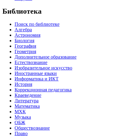
Библиотека
Поиск по библиотеке
Алгебра
Астрономия
Биология
География
Геометрия
Дополнительное образование
Естествознание
Изобразительное искусство
Иностранные языки
Информатика и ИКТ
История
Коррекционная педагогика
Краеведение
Литература
Математика
МХК
Музыка
ОБЖ
Обществознание
Право