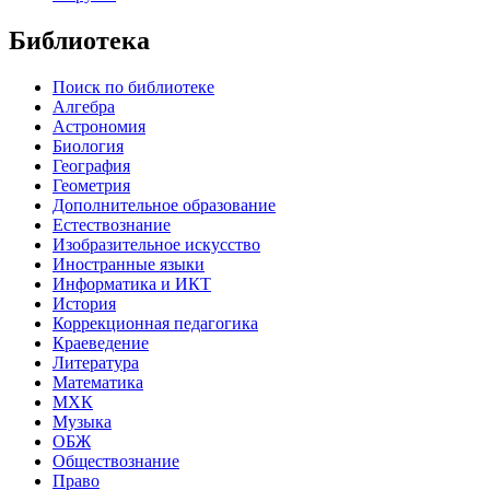
Библиотека
Поиск по библиотеке
Алгебра
Астрономия
Биология
География
Геометрия
Дополнительное образование
Естествознание
Изобразительное искусство
Иностранные языки
Информатика и ИКТ
История
Коррекционная педагогика
Краеведение
Литература
Математика
МХК
Музыка
ОБЖ
Обществознание
Право