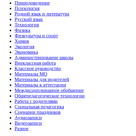
Природоведение
Психология
Родной язык и литература
Русский язык
Технология
Физика
Физкультура и спорт
Химия
Экология
Экономика
Администрирование школы
Внеклассная работа
Классное руководство
Материалы МО
Материалы для родителей
Материалы к аттестации
Междисциплинарное обобщение
Общепедагогические технологии
Работа с родителями
Социальная педагогика
Сценарии праздников
Аудиозаписи
Видеозаписи
Разное