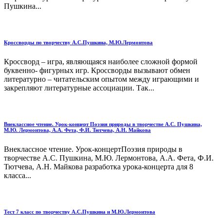
Пушкина...
Кроссворды по творчеству А.С.Пушкина, М.Ю.Лермонтова
Кроссворд – игра, являющаяся наиболее сложной формой
буквенно- фигурных игр. Кроссворды вызывают обмен
литературно – читательским опытом между играющими и
закрепляют литературные ассоциации. Так...
Внеклассное чтение. Урок-концерт Поэзия природы в творчестве А.С. Пушкина,
М.Ю. Лермонтова, А.А. Фета, Ф.И. Тютчева, А.Н. Майкова
Внеклассное чтение. Урок-концертПоэзия природы в
творчестве А.С. Пушкина, М.Ю. Лермонтова, А.А. Фета, Ф.И.
Тютчева, А.Н. Майкова разработка урока-концерта для 8
класса...
Тест 7 класс по творчеству А.С.Пушкина и М.Ю.Лермонтова