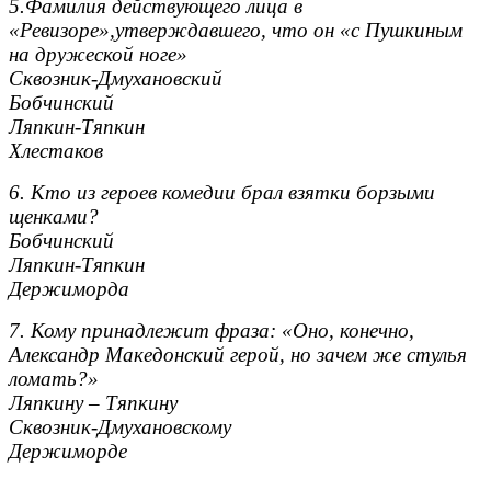
5.Фамилия действующего лица в
«Ревизоре»,утверждавшего, что он «с Пушкиным
на дружеской ноге»
Сквозник-Дмухановский
Бобчинский
Ляпкин-Тяпкин
Хлестаков
6. Кто из героев комедии брал взятки борзыми
щенками?
Бобчинский
Ляпкин-Тяпкин
Держиморда
7. Кому принадлежит фраза: «Оно, конечно,
Александр Македонский герой, но зачем же стулья
ломать?»
Ляпкину – Тяпкину
Сквозник-Дмухановскому
Держиморде