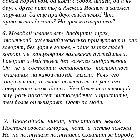
одним поручиком, да взяли с собою шпаги, да и ну
друг в друга пырять; а Алексей Иваныч и заколол
поручика, да еще при двух свидетелях! Что
прикажешь делать? На грех мастера нет".
6.
Молодой человек лет двадцати трех,
тоненький, худенький;несколько приглуповат и, как
говорят, без царя в голове, - один из тех людей
которых в канцеляриях называют пустейшими.
Говорит и действует без всякого соображения.
Он не в состоянии остановить постоянного
внимания на какой-нибудь мысли. Речь его
отрывиста, и слова вылетают из уст его
совершенно неожиданно. Чем более исполняющий
эту роль покажет чистосердечия и простоты,
тем более он выиграет. Одет по моде.
7.
Такие обиды чинит, что описать нельзя.
Постоем совсем заморил, хоть в петлю полезай.
Не по поступкам поступает. Схватит за бороду,