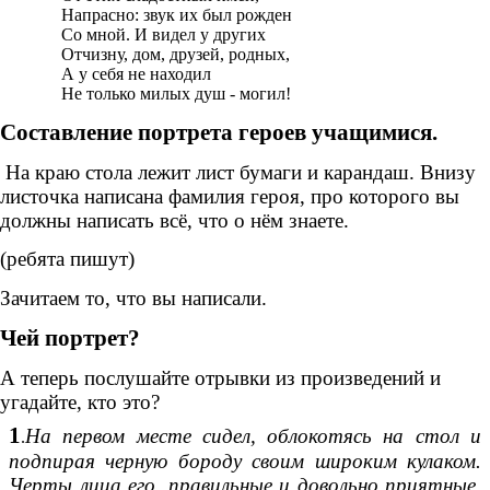
Напрасно: звук их был рожден
Со мной. И видел у других
Отчизну, дом, друзей, родных,
А у себя не находил
Не только милых душ - могил!
Составление портрета героев учащимися.
На краю стола лежит лист бумаги и карандаш. Внизу
листочка написана фамилия героя, про которого вы
должны написать всё, что о нём знаете.
(ребята пишут)
Зачитаем то, что вы написали.
Чей портрет?
А теперь послушайте отрывки из произведений и
угадайте, кто это?
1
На первом месте сидел, облокотясь на стол и
.
подпирая черную бороду своим широким кулаком.
Черты лица его, правильные и довольно приятные,