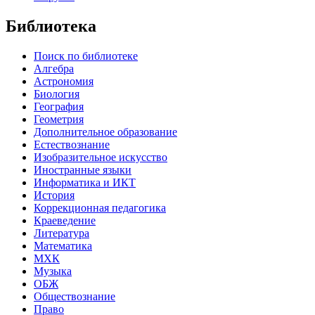
Библиотека
Поиск по библиотеке
Алгебра
Астрономия
Биология
География
Геометрия
Дополнительное образование
Естествознание
Изобразительное искусство
Иностранные языки
Информатика и ИКТ
История
Коррекционная педагогика
Краеведение
Литература
Математика
МХК
Музыка
ОБЖ
Обществознание
Право