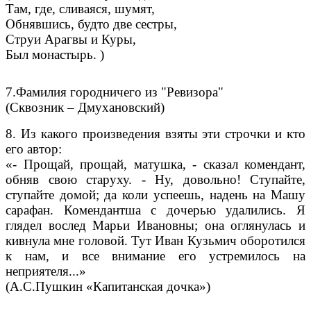
Там, где, сливаяся, шумят,
Обнявшись, будто две сестры,
Струи Арагвы и Куры,
Был монастырь. )
7.Фамилия городничего из "Ревизора"
(Сквозник – Дмухановский)
8. Из какого произведения взяты эти строчки и кто
его автор:
«- Прощай, прощай, матушка, - сказал комендант,
обняв свою старуху. - Ну, довольно! Ступайте,
ступайте домой; да коли успеешь, надень на Машу
сарафан. Комендантша с дочерью удалились. Я
глядел вослед Марьи Ивановны; она оглянулась и
кивнула мне головой. Тут Иван Кузьмич оборотился
к нам, и все внимание его устремилось на
неприятеля...»
(А.С.Пушкин «Капитанская дочка»)