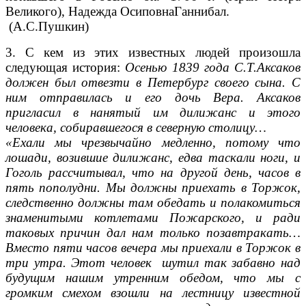
Великого), Надежда ОсиповнаГаннибал.
(А.С.Пушкин)
3. С кем из этих известных людей произошла
следующая история:
Осенью 1839 года С.Т.Аксаков
должен был отвезти в Петербург своего сына. С
ним отправилась и его дочь Вера. Аксаков
пригласил в нанятый им дилижанс и этого
человека, собиравшегося в северную столицу…
«Ехали мы чрезвычайно медленно, потому что
лошади, возившие дилижанс, едва таскали ноги, и
Гоголь рассчитывал, что на другой день, часов в
пять пополудни. Мы должны приехать в Торжок,
следственно должны там обедать и полакомиться
знаменитыми котлетами Пожарского, и ради
таковых причин дал нам только позавтракать…
Вместо пяти часов вечера мы приехали в Торжок в
три утра. Этот человек шутил так забавно над
будущим нашим утренним обедом, что мы с
громким смехом взошли на лестницу известной