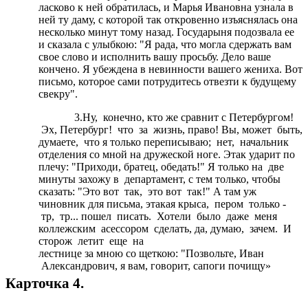
ласково к ней обратилась, и Марья Ивановна узнала в
ней ту даму, с которой так откровенно изъяснялась она
несколько минут тому назад. Государыня подозвала ее
и сказала с улыбкою: "Я рада, что могла сдержать вам
свое слово и исполнить вашу просьбу. Дело ваше
кончено. Я убеждена в невинности вашего жениха. Вот
письмо, которое сами потрудитесь отвезти к будущему
свекру".
3.Ну, конечно, кто же сравнит с Петербургом!
Эх, Петербург! что за жизнь, право! Вы, может быть,
думаете, что я только переписываю; нет, начальник
отделения со мной на дружеской ноге. Этак ударит по
плечу: "Приходи, братец, обедать!" Я только на две
минуты захожу в департамент, с тем только, чтобы
сказать: "Это вот так, это вот так!" А там уж
чиновник для письма, этакая крыса, пером только -
тр, тр... пошел писать. Хотели было даже меня
коллежским асессором сделать, да, думаю, зачем. И
сторож летит еще на
лестнице за мною со щеткою: "Позвольте, Иван
Александрович, я вам, говорит, сапоги почищу»
Карточка 4.