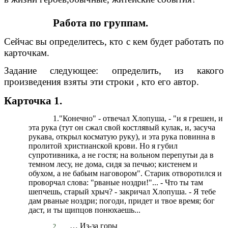
Работа по группам.
Сейчас вы определитесь, кто с кем будет работать по
карточкам.
Задание следующее: определить, из какого
произведения взяты эти строки , кто его автор.
Карточка 1.
1."Конечно" - отвечал Хлопуша, - "и я грешен, и
эта рука (тут он сжал свой костлявый кулак, и, засуча
рукава, открыл косматую руку), и эта рука повинна в
пролитой христианской крови. Но я губил
супротивника, а не гостя; на вольном перепутьи да в
темном лесу, не дома, сидя за печью; кистенем и
обухом, а не бабьим наговором". Старик отворотился и
проворчал слова: "рваные ноздри!"... - Что ты там
шепчешь, старый хрыч? - закричал Хлопуша. - Я тебе
дам рваные ноздри; погоди, придет и твое время; бог
даст, и ты щипцов понюхаешь...
… Из-за горы
2.