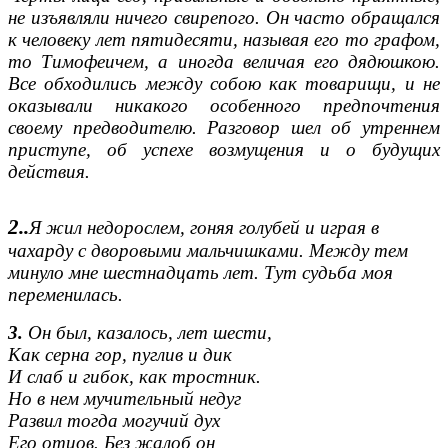
не изъявляли ничего свирепого. Он часто обращался
к человеку лет пятидесяти, называя его то графом,
то Тимофеичем, а иногда величая его дядюшкою.
Все обходились между собою как товарищи, и не
оказывали никакого особенного предпочтения
своему предводителю. Разговор шел об утреннем
приступе, об успехе возмущения и о будущих
действия.
2..
Я жил недорослем, гоняя голубей и играя в
чахарду с дворовыми мальчишками. Между тем
минуло мне шестнадцать лет. Тут судьба моя
переменилась.
3.
Он был, казалось, лет шести,
Как серна гор, пуглив и дик
И слаб и гибок, как тростник.
Но в нем мучительный недуг
Развил тогда могучий дух
Его отцов. Без жалоб он