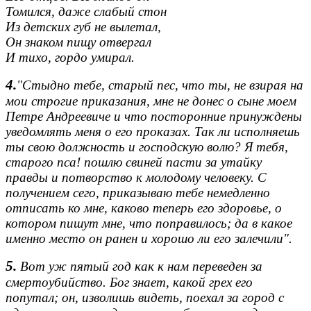
Томился, даже слабый стон
Из детских губ не вылетал,
Он знаком пищу отвергал
И тихо, гордо умирал.
4.
"Стыдно тебе, старый пес, что ты, не взирая на
мои строгие приказания, мне не донес о сыне моем
Петре Андреевиче и что посторонние принуждены
уведомлять меня о его проказах. Так ли исполняешь
ты свою должность и господскую волю? Я тебя,
старого пса! пошлю свиней пасти за утайку
правды и потворство к молодому человеку. С
получением сего, приказываю тебе немедленно
отписать ко мне, каково теперь его здоровье, о
котором пишут мне, что поправилось; да в какое
именно место он ранен и хорошо ли его залечили".
5.
Вот уж пятый год как к нам переведен за
смертоубийство. Бог знает, какой грех его
попутал; он, изволишь видеть, поехал за город с