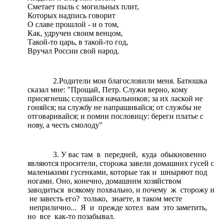
Сметает пыль с могильных плит,
Которых надпись говорит
О славе прошлой - и о том,
Как, удручен своим венцом,
Такой-то царь, в такой-то год,
Вручал России свой народ.
2.Родители мои благословили меня. Батюшка
сказал мне: "Прощай, Петр. Служи верно, кому
присягнешь; слушайся начальников; за их лаской не
гоняйся; на службу не напрашивайся; от службы не
отговаривайся; и помни пословицу: береги платье с
нову, а честь смолоду"
3. У вас там в передней, куда обыкновенно
являются просители, сторожа завели домашних гусей с
маленькими гусенками, которые так и шныряют под
ногами. Оно, конечно, домашним хозяйством
заводиться всякому похвально, и почему ж сторожу и
не завесть его? только, знаете, в таком месте
неприлично... Я и прежде хотел вам это заметить,
но все как-то позабывал.