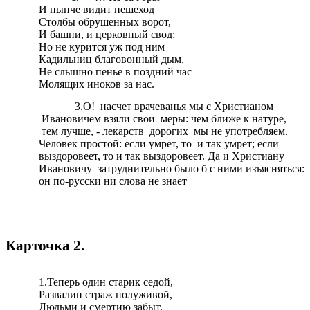
И нынче видит пешеход
Столбы обрушенных ворот,
И башни, и церковный свод;
Но не курится уж под ним
Кадильниц благовонный дым,
Не слышно пенье в поздний час
Молящих иноков за нас.
3.О! насчет врачеванья мы с Христианом
Ивановичем взяли свои меры: чем ближе к натуре,
тем лучше, - лекарств дорогих мы не употребляем.
Человек простой: если умрет, то и так умрет; если
выздоровеет, то и так выздоровеет. Да и Христиану
Ивановичу затруднительно было б с ними изъясняться:
он по-русски ни слова не знает
Карточка 2.
1.Теперь один старик седой,
Развалин страж полуживой,
Людьми и смертию забыт,