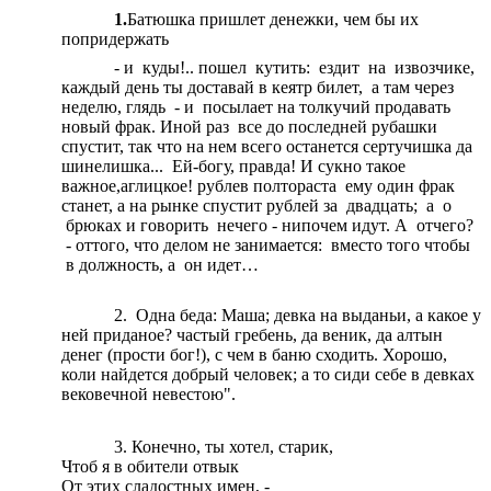
1.
Батюшка пришлет денежки, чем бы их
попридержать
- и куды!.. пошел кутить: ездит на извозчике,
каждый день ты доставай в кеятр билет, а там через
неделю, глядь - и посылает на толкучий продавать
новый фрак. Иной раз все до последней рубашки
спустит, так что на нем всего останется сертучишка да
шинелишка... Ей-богу, правда! И сукно такое
важное,аглицкое! рублев полтораста ему один фрак
станет, а на рынке спустит рублей за двадцать; а о
брюках и говорить нечего - нипочем идут. А отчего?
- оттого, что делом не занимается: вместо того чтобы
в должность, а он идет…
2. Одна беда: Маша; девка на выданьи, а какое у
ней приданое? частый гребень, да веник, да алтын
денег (прости бог!), с чем в баню сходить. Хорошо,
коли найдется добрый человек; а то сиди себе в девках
вековечной невестою".
3. Конечно, ты хотел, старик,
Чтоб я в обители отвык
От этих сладостных имен, -