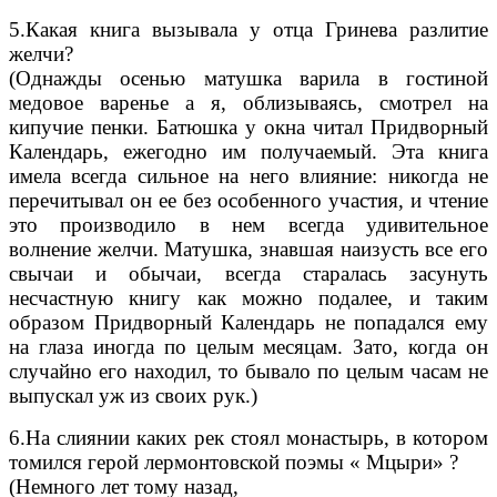
5.Какая книга вызывала у отца Гринева разлитие
желчи?
(Однажды осенью матушка варила в гостиной
медовое варенье а я, облизываясь, смотрел на
кипучие пенки. Батюшка у окна читал Придворный
Календарь, ежегодно им получаемый. Эта книга
имела всегда сильное на него влияние: никогда не
перечитывал он ее без особенного участия, и чтение
это производило в нем всегда удивительное
волнение желчи. Матушка, знавшая наизусть все его
свычаи и обычаи, всегда старалась засунуть
несчастную книгу как можно подалее, и таким
образом Придворный Календарь не попадался ему
на глаза иногда по целым месяцам. Зато, когда он
случайно его находил, то бывало по целым часам не
выпускал уж из своих рук.)
6.На слиянии каких рек стоял монастырь, в котором
томился герой лермонтовской поэмы « Мцыри» ?
(Немного лет тому назад,