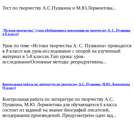
Тест по творчеству А.С.Пушкина и М.Ю.Лермонтова...
"Истоки творчества" (урок обобщающего повторения по творчеству А. С. Пушкина
в 8 классе)
Урок по теме «Истоки творчества А. С. Пушкина» проводится
в 8 классе как урок-исследование с опорой на изученный
материал в 5-8 классах.Тип урока: урок-
исследованиеОсновные методы: репродуктивны...
Контрольная работа по литературе по творчеству А.С. Пушкина, М.Ю. Лермонтова
(6 класс)
Контрольная работа по литературе по творчеству А.С.
Пушкина, М.Ю. Лермонтова для обучающихся 6 класса
состоит из заданий на знание биографий писателей,
мсодержания произведений. Предусмотрено одно зад...