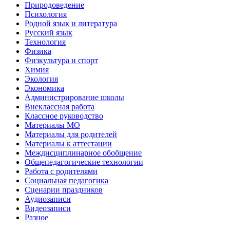
Природоведение
Психология
Родной язык и литература
Русский язык
Технология
Физика
Физкультура и спорт
Химия
Экология
Экономика
Администрирование школы
Внеклассная работа
Классное руководство
Материалы МО
Материалы для родителей
Материалы к аттестации
Междисциплинарное обобщение
Общепедагогические технологии
Работа с родителями
Социальная педагогика
Сценарии праздников
Аудиозаписи
Видеозаписи
Разное