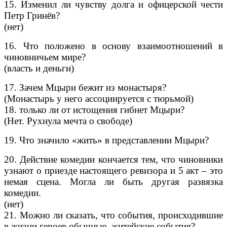
15. Изменил ли чувству долга и офицерской чести
Петр Гринёв?
(нет)
16. Что положено в основу взаимоотношений в
чиновничьем мире?
(власть и деньги)
17. Зачем Мцыри бежит из монастыря?
(Монастырь у него ассоциируется с тюрьмой)
18. только ли от истощения гибнет Мцыри?
(Нет. Рухнула мечта о свободе)
19. Что значило «жить» в представлении Мцыри?
20. Действие комедии кончается тем, что чиновники
узнают о приезде настоящего ревизора и 5 акт – это
немая сцена. Могла ли быть другая развязка
комедии.
(нет)
21. Можно ли сказать, что события, происходившие
в жизни героев,обычные, житейские события?