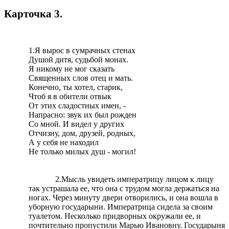
Карточка 3.
1.Я вырос в сумрачных стенах
Душой дитя, судьбой монах.
Я никому не мог сказать
Священных слов отец и мать.
Конечно, ты хотел, старик,
Чтоб я в обители отвык
От этих сладостных имен, -
Напрасно: звук их был рожден
Со мной. И видел у других
Отчизну, дом, друзей, родных,
А у себя не находил
Не только милых душ - могил!
2.Мысль увидеть императрицу лицом к лицу
так устрашала ее, что она с трудом могла держаться на
ногах. Через минуту двери отворились, и она вошла в
уборную государыни. Императрица сидела за своим
туалетом. Несколько придворных окружали ее, и
почтительно пропустили Марью Ивановну. Государыня