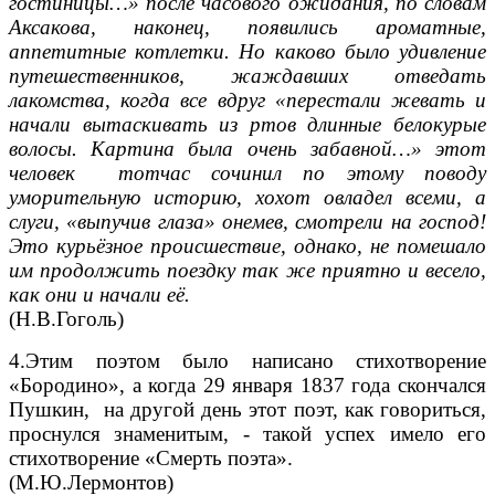
гостиницы…» после часового ожидания, по словам
Аксакова, наконец, появились ароматные,
аппетитные котлетки. Но каково было удивление
путешественников, жаждавших отведать
лакомства, когда все вдруг «перестали жевать и
начали вытаскивать из ртов длинные белокурые
волосы. Картина была очень забавной…» этот
человек тотчас сочинил по этому поводу
уморительную историю, хохот овладел всеми, а
слуги, «выпучив глаза» онемев, смотрели на господ!
Это курьёзное происшествие, однако, не помешало
им продолжить поездку так же приятно и весело,
как они и начали её.
(Н.В.Гоголь)
4.Этим поэтом было написано стихотворение
«Бородино», а когда 29 января 1837 года скончался
Пушкин, на другой день этот поэт, как говориться,
проснулся знаменитым, - такой успех имело его
стихотворение «Смерть поэта».
(М.Ю.Лермонтов)