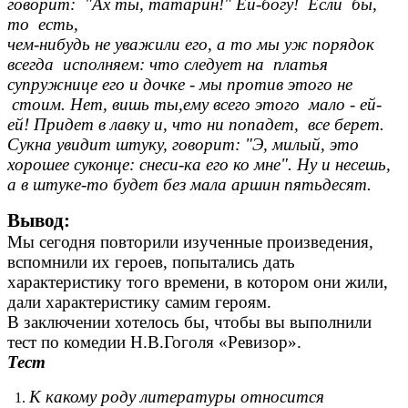
говорит: "Ах ты, татарин!" Ей-богу! Если бы,
то есть,
чем-нибудь не уважили его, а то мы уж порядок
всегда исполняем: что следует на платья
супружнице его и дочке - мы против этого не
стоим. Нет, вишь ты,ему всего этого мало - ей-
ей! Придет в лавку и, что ни попадет, все берет.
Сукна увидит штуку, говорит: "Э, милый, это
хорошее суконце: снеси-ка его ко мне". Ну и несешь,
а в штуке-то будет без мала аршин пятьдесят.
Вывод:
Мы сегодня повторили изученные произведения,
вспомнили их героев, попытались дать
характеристику того времени, в котором они жили,
дали характеристику самим героям.
В заключении хотелось бы, чтобы вы выполнили
тест по комедии Н.В.Гоголя «Ревизор».
Тест
К какому роду литературы относится