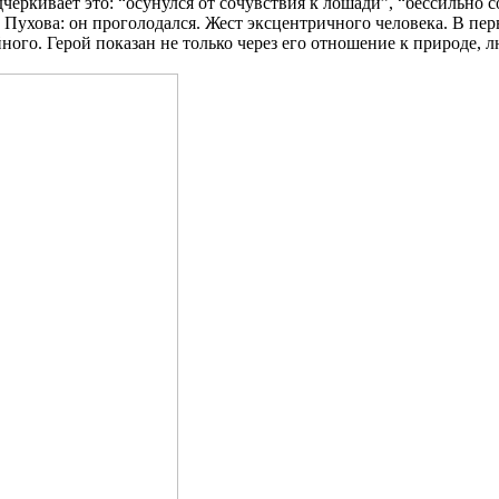
ёркивает это: “осунулся от сочувствия к лошади”, “бессильно 
Пухова: он проголодался. Жест эксцентричного человека. В пер
ного. Герой показан не только через его отношение к природе, 