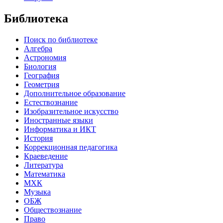
Библиотека
Поиск по библиотеке
Алгебра
Астрономия
Биология
География
Геометрия
Дополнительное образование
Естествознание
Изобразительное искусство
Иностранные языки
Информатика и ИКТ
История
Коррекционная педагогика
Краеведение
Литература
Математика
МХК
Музыка
ОБЖ
Обществознание
Право