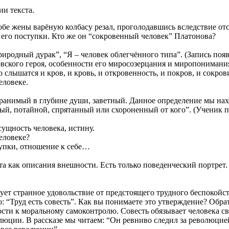
и текста.
обе жены варёную колбасу резал, проголодавшись вследствие от
ь его поступки. Кто же он “сокровенный человек” Платонова?
родный дурак”, “Я – человек облегчённого типа”. (Запись появл
вского героя, особенности его миросозерцания и миропонимани
слышатся и кров, и кровь, и откровенность, и покров, и сокров
еловеке.
ранимый в глубине души, заветный. Данное определение мы наход
й, потайной, спрятанный или схороненный от кого”. (Ученик по
сущность человека, истину.
еловеке?
тупки, отношение к себе…
та как описания внешности. Есть только поведенческий портрет. 
ует странное удовольствие от предстоящего трудного беспокой
“Труд есть совесть”. Как вы понимаете это утверждение? Обрат
ости к моральному самоконтролю. Совесть обязывает человека с
люции. В рассказе мы читаем: “Он ревниво следил за революцией