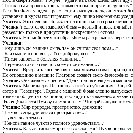
После смерти жены “почуял – куда и на какой конец света идут
“Готов и сам пролить кровь, только чтобы не зря и не дуриком”.
Если бы Фома увидел в революции высшую цель, он, может быть
установки и курсы политграмоты, ему лично необходимо убеди
Учитель
: Это неверие сближает платоновского героя с библе
У
ченик
:(подготовлен заранее) Фома – верный и практичный, 
развеялись только в присутствии воскресшего Господа.
Учитель
: Но наиболее ярко образ Фомы раскрывается через ег
Ученики
:
“Ему лишь бы машина была, там он считал себя дома…”
“Близ машины он всегда был добродушен…”
“Писал рапорты о болезнях машины…”
“Переделал двигатель по своему пониманию…”
Учител
ь: Вряд ли такого человека мы можем назвать природн
По отношению к машине Платонов создаёт свою философию, ф
Ученик:
Она живое существо. “День и ночь вращается машина – 
Учитель
: Машина для Платонова - особая субстанция. “Людей 
автор в “Чевенгуре”. Рядом с машиной Фома словно выпускает 
только в общении с машиной, ибо видит в отлаженном механиз
Что ещё кажется Пухову гармоничным? Что даёт ощущение сча
Ученик:
Мир природы, пространство, движение.
“Пухов всегда удивлялся пространству…”
“Чувствовал землю…
“Неиспытанное чувство полного удовольствия…”
Учитель
: Как же тогда смириться со словами “Пухов не одар