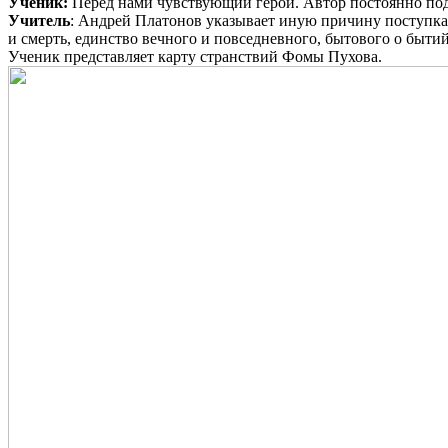
Ученик:
Перед нами чувствующий герой. Автор постоянно подч
Учитель
: Андрей Платонов указывает иную причину поступка 
и смерть, единство вечного и повседневного, бытового о бытий
Ученик представляет карту странствий Фомы Пухова.