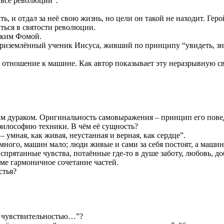
 все революции”.
, и отдал за неё свою жизнь, но цели он такой не находит. Ге
ться в святости революции.
йским Фомой.
приземлённый ученик Иисуса, живший по принципу “увидеть, зн
о отношение к машине. Как автор показывает эту неразрывную св
ым дураком. Оригинальность самовыражения – принцип его пове
илософию техники. В чём её сущность?
умная, как живая, неустанная и верная, как сердце”.
много, машин мало; люди живые и сами за себя постоят, а маши
спрятанные чувства, потаённые где-то в душе заботу, любовь, 
ме гармоничное сочетание частей.
стья?
ён чувствительностью…”?