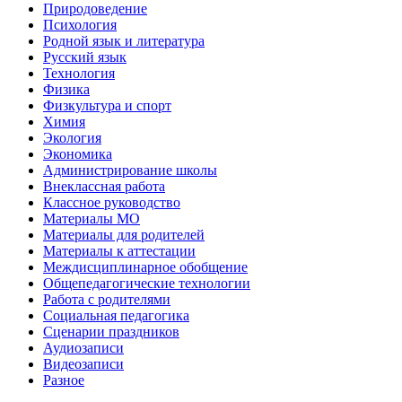
Природоведение
Психология
Родной язык и литература
Русский язык
Технология
Физика
Физкультура и спорт
Химия
Экология
Экономика
Администрирование школы
Внеклассная работа
Классное руководство
Материалы МО
Материалы для родителей
Материалы к аттестации
Междисциплинарное обобщение
Общепедагогические технологии
Работа с родителями
Социальная педагогика
Сценарии праздников
Аудиозаписи
Видеозаписи
Разное