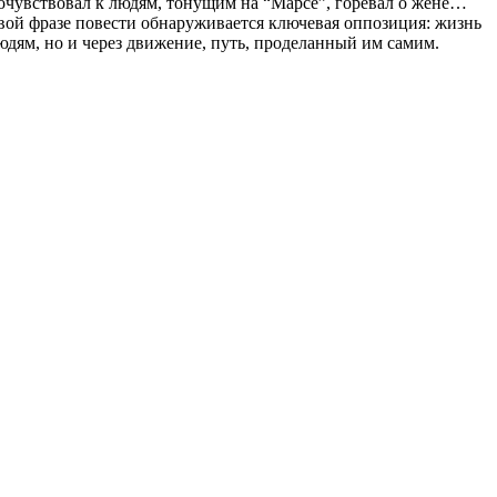
сочувствовал к людям, тонущим на “Марсе”, горевал о жене…
вой фразе повести обнаруживается ключевая оппозиция: жизнь
людям, но и через движение, путь, проделанный им самим.