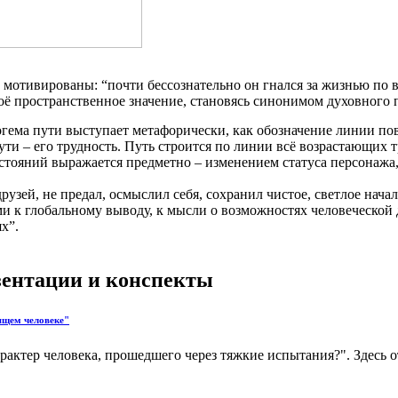
мотивированы: “почти бессознательно он гнался за жизнью по в
воё пространственное значение, становясь синонимом духовного 
ема пути выступает метафорически, как обозначение линии пов
ти – его трудность. Путь строится по линии всё возрастающих т
остояний выражается предметно – изменением статуса персонажа,
узей, не предал, осмыслил себя, сохранил чистое, светлое нача
 к глобальному выводу, к мысли о возможностях человеческой д
х”.
езентации и конспекты
оящем человеке"
рактер человека, прошедшего через тяжкие испытания?". Здесь 