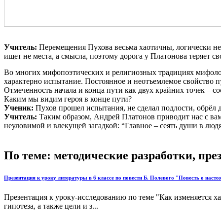
Учитель:
Перемещения Пухова весьма хаотичны, логически не 
ищет не места, а смысла, поэтому дорога у Платонова теряет с
Во многих мифопоэтических и религиозных традициях мифолог
характерно испытание. Постоянное и неотъемлемое свойство пу
Отмеченность начала и конца пути как двух крайних точек – с
Каким мы видим героя в конце пути?
Ученик:
Пухов прошел испытания, не сделал подлости, обрёл др
Учитель:
Таким образом, Андрей Платонов приводит нас с вами
неуловимой и влекущей загадкой: “Главное – сеять души в людя
По теме: методические разработки, пр
Презентация к уроку литературы в 6 классе по повести Б. Полевого "Повесть о наст
Презентация к уроку-исследованию по теме "Как изменяется ха
гипотеза, а также цели и з...