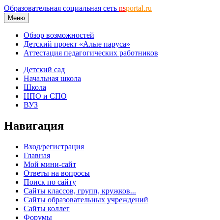
Образовательная социальная сеть
ns
portal.ru
Меню
Обзор возможностей
Детский проект «Алые паруса»
Аттестация педагогических работников
Детский сад
Начальная школа
Школа
НПО и СПО
ВУЗ
Навигация
Вход/регистрация
Главная
Мой мини-сайт
Ответы на вопросы
Поиск по сайту
Сайты классов, групп, кружков...
Сайты образовательных учреждений
Сайты коллег
Форумы