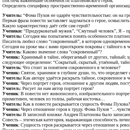
Постичь важнейшие особенности платоновского героя;
Определить специфику пространственно-временной организаци
Учитель:
“Фома Пухов не одарён чувствительностью: он на гр
Первая фраза повести заставляет задуматься о герое, осмыслит
Какую характеристику даёт себе сам герой?
Ученики:
“Придурковатый мужик”, “Смутный человек”, Я – при
Учитель:
Сегодня мы попытаемся понять особенности платоно
Писатель любил слово “сокровенный”, в котором одновременно 
Сегодня на уроке мы с вами приоткроем покровы с тайного в ч
Учитель
: Каково значение слова “сокровенный”?
Ученик:
Хранимый в тайне, оберегаемый от других, тайный; х
следующее определение: “Сокрытый, скрытый, утаённый, тайны
Учитель
: Что стоит за понятием сокровенного в человеке?
Ученик:
Святое, хранимое в глубине души, то, что определяет 
Учитель:
Как автору удаётся раскрыть тайное, сокровенное в ч
Ученик
: Через портрет героя, отношение к другим людям, пос
Учител
ь: Рисует ли нам автор портрет героя?
Ученик
: В повести нет живописного, изобразительного портре
примитивен, человек из толпы, рабочая косточка…
Учитель:
Как в повести раскрывается сущность Фомы Пухова?
Ученик:
Через отношение героя к труду. Фома Пухов “…чувств
Учитель:
В записной книжке Андрея Платонова было записано: 
Совесть – этическая категория, выражающая способность личн
Ученик
: Сущность героя раскрывается через отношение к рево