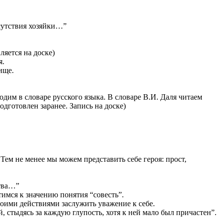
сутствия хозяйки…”
яется на доске)
я.
ище.
им в словаре русского языка. В словаре В.И. Даля читаем
дготовлен заранее. Запись на доске)
Тем не менее мы можем представить себе героя: прост,
ства…”
имся к значению понятия “совесть”.
воими действиями заслужить уважение к себе.
, стыдясь за каждую глупость, хотя к ней мало был причастен”.