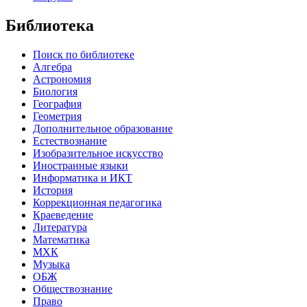
Библиотека
Поиск по библиотеке
Алгебра
Астрономия
Биология
География
Геометрия
Дополнительное образование
Естествознание
Изобразительное искусство
Иностранные языки
Информатика и ИКТ
История
Коррекционная педагогика
Краеведение
Литература
Математика
МХК
Музыка
ОБЖ
Обществознание
Право