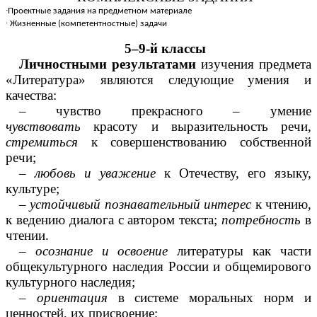
∙
Проектные задания на предметном материале
∙
Жизненные (компетентностные) задачи
5–9-й классы
Личностными результатами
изучения предмета
«Литература» являются следующие умения и
качества:
– чувство прекрасного – умение
чувствовать
красоту и выразительность речи,
стремиться
к совершенствованию собственной
речи;
–
любовь и уважение
к Отечеству, его языку,
культуре;
–
устойчивый познавательный
интерес
к чтению,
к ведению диалога с автором текста;
потребность
в
чтении.
–
осознание и освоение
литературы как части
общекультурного наследия России и общемирового
культурного наследия;
–
ориентация
в системе моральных норм и
ценностей, их присвоение;