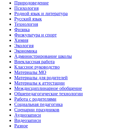
Природоведение
Психология
Родной язык и литература
Русский язык
Технология
Физика
Физкультура и спорт
Химия
Экология
Экономика
Администрирование школы
Внеклассная работа
Классное руководство
Материалы МО
Материалы для родителей
Материалы к аттестации
Междисциплинарное обобщение
Общепедагогические технологии
Работа с родителями
Социальная педагогика
Сценарии праздников
Аудиозаписи
Видеозаписи
Разное