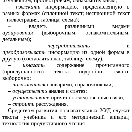
изучающим, просмотровым, ознакомительным;
–
извлекать
информацию, представленную в
разных формах (сплошной текст; несплошной текст
– иллюстрация, таблица, схема);
– владеть различными видами
аудирования
(выборочным, ознакомительным,
детальным);
–
перерабатывать
и
преобразовывать
информацию из одной формы в
другую (составлять план, таблицу, схему);
–
излагать
содержание прочитанного
(прослушанного) текста подробно, сжато,
выборочно;
–
пользоваться
словарями, справочниками;
–
осуществлять
анализ и синтез;
–
устанавливать
причинно-следственные связи;
–
строить
рассуждения.
Средством развития познавательных УУД служат
тексты учебника и его методический аппарат;
технология продуктивного чтения.