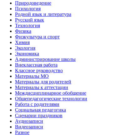
Природоведение
Психология
Родной язык и литература
Русский язык
Технология
Физика
Физкультура и спорт
Химия
Экология
Экономика
Администрирование школы
Внеклассная работа
Классное руководство
Материалы МО
Материалы для родителей
Материалы к аттестации
Междисциплинарное обобщение
Общепедагогические технологии
Работа с родителями
Социальная педагогика
Сценарии праздников
Аудиозаписи
Видеозаписи
Разное