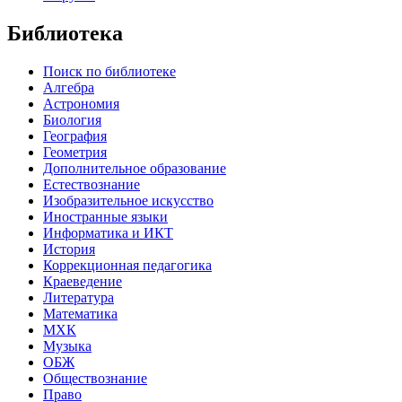
Библиотека
Поиск по библиотеке
Алгебра
Астрономия
Биология
География
Геометрия
Дополнительное образование
Естествознание
Изобразительное искусство
Иностранные языки
Информатика и ИКТ
История
Коррекционная педагогика
Краеведение
Литература
Математика
МХК
Музыка
ОБЖ
Обществознание
Право