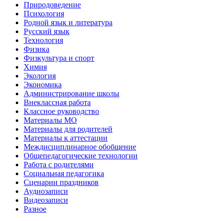
Природоведение
Психология
Родной язык и литература
Русский язык
Технология
Физика
Физкультура и спорт
Химия
Экология
Экономика
Администрирование школы
Внеклассная работа
Классное руководство
Материалы МО
Материалы для родителей
Материалы к аттестации
Междисциплинарное обобщение
Общепедагогические технологии
Работа с родителями
Социальная педагогика
Сценарии праздников
Аудиозаписи
Видеозаписи
Разное