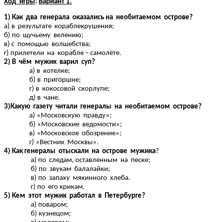
Ход игры
:
Вариант 1.
1) Как два генерала оказались на необитаемом острове?
а) в результате кораблекрушения;
б) по щучьему велению;
в) с помощью волшебства;
г) прилетели на корабле – самолёте.
2) В чём мужик варил суп?
а) в котелке;
б) в пригоршне;
г) в кокосовой скорлупе;
д) в чане.
3)Какую газету читали генералы на необитаемом острове?
а) «Московскую правду»;
б) «Московские ведомости»;
в) «Московское обозрение»;
г) «Вестник Москвы».
4) Как генералы отыскали на острове мужика
?
а) по следам, оставленным на песке;
б) по звукам балалайки;
в) по запаху мякинного хлеба.
г) по его крикам.
5) Кем этот мужик работал в Петербурге?
а) поваром;
б) кузнецом;