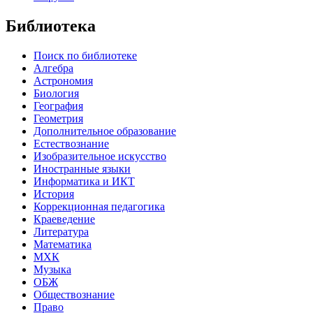
Библиотека
Поиск по библиотеке
Алгебра
Астрономия
Биология
География
Геометрия
Дополнительное образование
Естествознание
Изобразительное искусство
Иностранные языки
Информатика и ИКТ
История
Коррекционная педагогика
Краеведение
Литература
Математика
МХК
Музыка
ОБЖ
Обществознание
Право