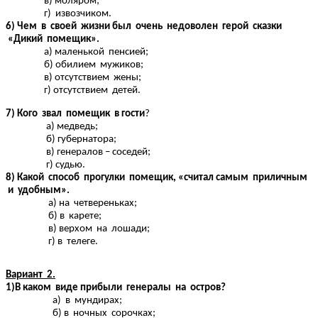
в) моляром;
г) извозчиком.
6) Чем в своей жизни был очень недоволен герой сказки
«Дикий помещик».
а) маленькой пенсией;
б) обилием мужиков;
в) отсутствием жены;
г) отсутствием детей.
7) Кого звал помещик в гости
?
а) медведь;
б) губернатора;
в) генералов – соседей;
г) судью.
8) Какой способ прогулки помещик, «считал самым приличным
и удобным».
а) на четвереньках;
б) в карете;
в) верхом на лошади;
г) в телеге.
Вариант 2.
1)В каком виде прибыли генералы на остров?
а) в мундирах;
б) в ночных сорочках;