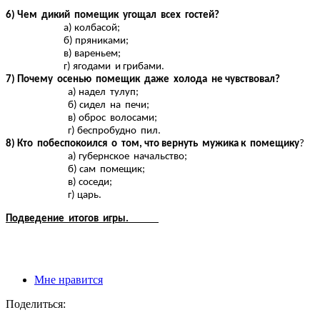
6) Чем дикий помещик угощал всех гостей?
а) колбасой;
б) пряниками;
в) вареньем;
г) ягодами и грибами.
7) Почему осенью помещик даже холода не чувствовал?
а) надел тулуп;
б) сидел на печи;
в) оброс волосами;
г) беспробудно пил.
8) Кто побеспокоился о том, что вернуть мужика к помещику
?
а) губернское начальство;
б) сам помещик;
в) соседи;
г) царь.
Подведение итогов игры.
Мне нравится
Поделиться: