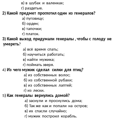
в) в шубах и валенках;
г) раздетые.
2) Какой предмет проглотил один из генералов?
а) пуговицу;
б) орден;
в) тапочки;
г) платок.
3) Какой выход придумали генералы , чтобы с голоду не
умереть
?
а) всё время спать;
б) научиться работать;
в) найти мужика;
г) поймать зверя.
4)
Из чего мужик сделал силки для птиц?
а) из собственных волос;
б) из собственной рубахи;
в) из собственных лаптей;
г) из лески.
5
) Как генералы вернулись домой?
а) заснули и проснулись дома;
б) Так же как и попали на остров;
в) их спасли случайно;
г) мужик построил корабль.