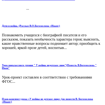
...
Дети и война. (Рассказ В.О.Богомолова «Иван»)
Познакомить учащихся с биографией писателя и его
рассказом, показать необычность характера героя; выяснить,
какие нравственные вопросы поднимает автор; приобщить к
хорошей, яркой прозе детей, воспитыв...
Урок внеклассного чтения " У войны недетское лицо"(Повесть В.Богомолова "
Иван"
Урок-проект составлен в сооттветствии с требованиями
ФГОС...
План-конспект урока «У войны не детское лицо» (по повести В. Богомолова
«Иван»)