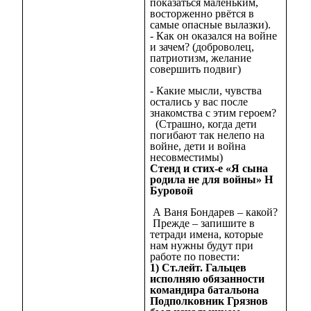
показаться маленьким,
восторженно рвётся в
самые опасные вылазки).
- Как он оказался на войне
и зачем? (доброволец,
патриотизм, желание
совершить подвиг)
- Какие мысли, чувства
остались у вас после
знакомства с этим героем?
(Страшно, когда дети
погибают так нелепо на
войне, дети и война
несовместимы)
Стенд и стих-е «Я сына
родила не для войны» Н
Буровой
А Ваня Бондарев – какой?
Прежде – запишите в
тетради имена, которые
нам нужны будут при
работе по повести:
1) Ст.лейт. Гальцев
исполняю обязанности
командира батальона
Подполковник Грязнов