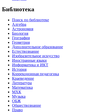
Библиотека
Поиск по библиотеке
Алгебра
Астрономия
Биология
География
Геометрия
Дополнительное образование
Естествознание
Изобразительное искусство
Иностранные языки
Информатика и ИКТ
История
Коррекционная педагогика
Краеведение
Литература
Математика
МХК
Музыка
ОБЖ
Обществознание
Право