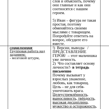
слов и объяснить, почему
они главные и как они
соотносятся с нашим
героем.
5) Иван – фигура не такая
простая, поэтому
обменяйтесь своими
мыслями с товарищем.
Попробуйте ответить на
вопрос, обсудите его
вместе.
социализация
!) Версии, выводы /
Групповая работа над
ПРЕДСТАВЛЕНИЕ
заданием:
ГЕРОЯ/ – этот мальчишка
- мозговой штурм,
уже личность.
2) Что составляет основу
личности?-
в тетрадь
письменно
Почему вызывает у
взрослых уважение,
любовь, как товарищ.
Цель – не для себя-
уничтожить врага.
Целеустремлённость,
выносливость, твёрдость,
высокая дисциплина,
мужество и осторожность,