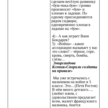
сделаем
весёлую разминку
«бум-чика-бум»: громко
произносит «бум» и
хлопаю в ладоши. По
одному присоединяются
рядом сидящие,
одновременно хлопая в
ладоши на «бум».
4) - А как играет Ваня
Бондарев?
5) «Война» - какие
ассоциации вызывает у вас
это слово? – чёрное, горе,
кровь, смерть, бомбы,
слёзы…
Эмирсаидова
Ксения»Спорили солдаты
на привале»
Мы уже встречались с
мальчиком на войне в 5
классе. Это…(Петя Ростов)
В нём много детского….
(любит изюм, с
удовольствием предлагает
всем, жалеет французского
мальчика, боится