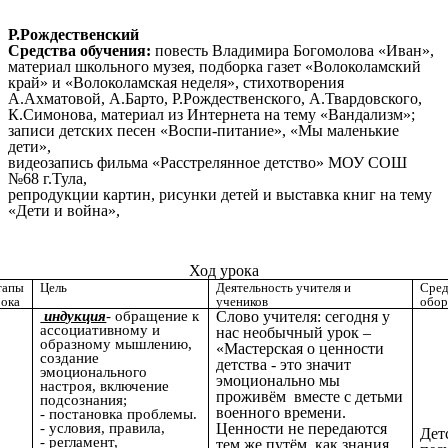
Р.Рождественский
Средства обучения:
повесть Владимира Богомолова «Иван»,
материал школьного музея, подборка газет «Волоколамский
край» и «Волоколамская неделя», стихотворения
А.Ахматовой, А.Барто, Р.Рождественского, А.Твардовского,
К.Симонова, материал из Интернета на тему «Вандализм»;
записи детских песен «Воспи-питание», «Мы маленькие
дети»,
видеозапись фильма «Расстрелянное детство» МОУ СОШ
№68 г.Тула,
репродукции картин, рисунки детей и выставка книг на тему
«Дети и война»,
Ход урока
тапы
Цель
Деятельность учителя и
Сред
рока
учеников
обор
индукция
- обращение к
Слово учителя: сегодня у
ассоциативному и
нас необычный урок –
образному мышлению,
«Мастерская о ценности
создание
детства - это значит
эмоционального
эмоционально мы
настроя, включение
проживём вместе с детьми
подсознания;
военного времени.
-
постановка проблемы.
- условия, правила,
Ценности не передаются
Дет
- регламент,
тем же путём, как знания,