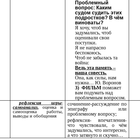
Проблемный
вопрос: Каким
судом судить этих
подростков? В чём
виноваты?
Я хочу, чтоб вы
задумались, чтоб
оценивали свои
поступки.
Я не напрасно
беспокоюсь,
Чтоб не забылась та
война:
Ведь эта память –
наша совесть.
Она, как силы, нам
нужна… Ю. Воронов
3) ФИЛЬМ
поможет
вам подумать над
проблемным вопросом.
рефлексия игры-
сочинение-рассуждение по
самоанализ,
оценка и
эпиграфу или
самооценка работы,
проблемному вопросу;
выводы и обобщения
рефлексия- впечатления-
что чувствовали, о чём
задумались, что интересно,
а что затянуто и скучно…