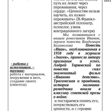
пес
путь их лежит через
переживания, через
сердце. «Ценностям нельзя
научить, их нужно
переживать» (В.Франкл-
австрийский психиатр,
психолог, узник
контрационного лагеря)
Мы познакомимся с
вашим ровесником Иваном,
героем повести Владимира
Повесть
Богомолова
«Иван», опубликованная в
1958 году в журнале
«Знамя», принесла автору
признание и успех.
- работа с
Андрей Тарковский по
источником. –
повести снял
тренинг
:
знаменитый фильм
работа с материалом,
«Иваново детство».
погружение в него,
Трагическая и правдивая,
создание своего
(гипотеза)
история мальчика-
разведчика вошла в
классику советской прозы
о войне.
и постараемся понять его,
почувствовать его
ценности, и с героями