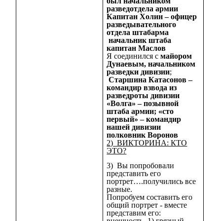
был начальником
разведотдела армии
Капитан Холин – офицер
разведывательного
отдела штабарма
начальник штаба
капитан Маслов
Я соединился с
майором
Дунаевым, начальником
разведки дивизии
;
Старшина Катасонов –
командир взвода из
разведроты дивизии
«Волга» – позывной
штаба армии; «сто
первый» – командир
нашей дивизии
полковник Воронов
2) ВИКТОРИНА: КТО
ЭТО?
3) Вы попробовали
представить его
портрет….получились все
разные.
Попробуем составить его
общий портрет - вместе
представим его:
внешность -1) грязный