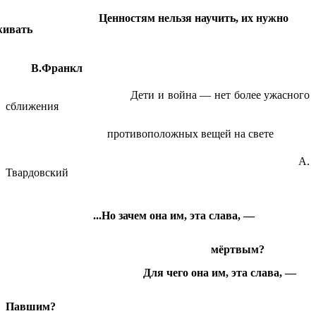
ностям нельзя научить, их нужно
живать
В.Франкл
Дети и война — нет более ужасного
сближения
противоположных вещей на свете
А.
Твардовский
Но зачем она им, эта слава, —
мёртвым?
Для чего она им, эта слава, —
Павшим?