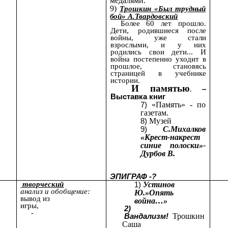
медалями.
9)
Трошкин «Был трудный
бой» А.Твардовский
Более 60 лет прошло.
Дети, родившиеся после
войны, уже стали
взрослыми, и у них
родились свои дети... И
война постепенно уходит в
прошлое, становясь
страницей в учебнике
истории.
И памятью
.
–
Выставка книг
«Память» - по
газетам.
Музей
С.Михалков
«Крест-накрест
синие полоски»-
Дурбов В.
ЭПИГРАФ -?
творческий
Устинов
анализ и обобщение:
Ю.»Опять
вывод из
война…»
игры,
2)
-
Трошкин
Вандализм!
Саша