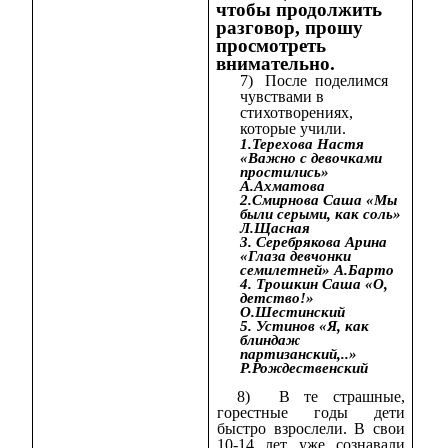
чтобы продолжить
разговор, прошу
просмотреть
внимательно.
7) После поделимся
чувствами в
стихотворениях,
которые учили.
1.Терехова Настя
«Важно с девочками
простились»
А.Ахматова
2.Смирнова Саша «Мы
были серыми, как соль»
Л.Щасная
3. Серебрякова Арина
«Глаза девчонки
семилетней» А.Барто
4. Трошкин Саша «О,
детство!»
О.Шестинский
5. Устинов «Я, как
блиндаж
партизанский,..»
Р.Рождественский
8) В те страшные,
горестные годы дети
быстро взрослели. В свои
10-14 лет уже сознавали