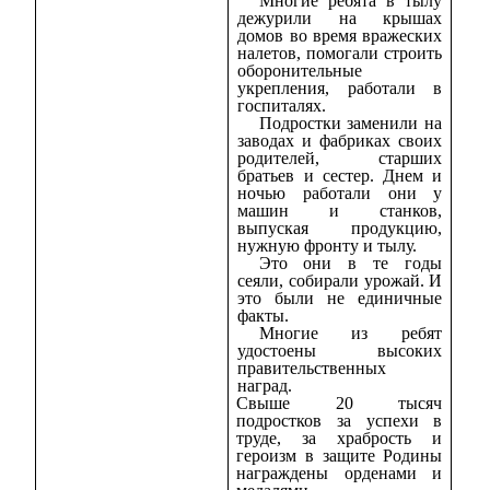
Многие ребята в тылу
дежурили на крышах
домов во время вражеских
налетов, помогали строить
оборонительные
укрепления, работали в
госпиталях.
Подростки заменили на
заводах и фабриках своих
родителей, старших
братьев и сестер. Днем и
ночью работали они у
машин и станков,
выпуская продукцию,
нужную фронту и тылу.
Это они в те годы
сеяли, собирали урожай. И
это были не единичные
факты.
Многие из ребят
удостоены высоких
правительственных
наград.
Свыше 20 тысяч
подростков за успехи в
труде, за храбрость и
героизм в защите Родины
награждены орденами и