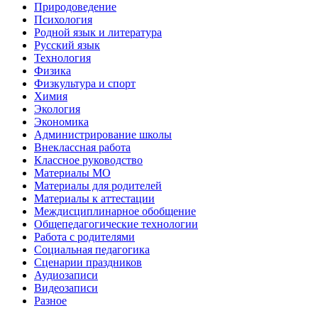
Природоведение
Психология
Родной язык и литература
Русский язык
Технология
Физика
Физкультура и спорт
Химия
Экология
Экономика
Администрирование школы
Внеклассная работа
Классное руководство
Материалы МО
Материалы для родителей
Материалы к аттестации
Междисциплинарное обобщение
Общепедагогические технологии
Работа с родителями
Социальная педагогика
Сценарии праздников
Аудиозаписи
Видеозаписи
Разное