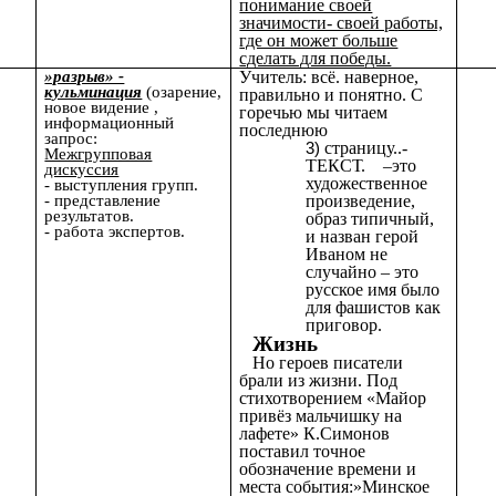
понимание своей
значимости- своей работы,
где он может больше
сделать для победы.
»разрыв» -
Учитель: всё. наверное,
кульминация
(озарение,
правильно и понятно. С
новое видение ,
горечью мы читаем
информационный
последнюю
запрос:
страницу..-
Межгрупповая
ТЕКСТ. –это
дискуссия
художественное
- выступления групп.
- представление
произведение,
результатов.
образ типичный,
- работа экспертов.
и назван герой
Иваном не
случайно – это
русское имя было
для фашистов как
приговор.
Жизнь
Но героев писатели
брали из жизни. Под
стихотворением «Майор
привёз мальчишку на
лафете» К.Симонов
поставил точное
обозначение времени и
места события:»Минское