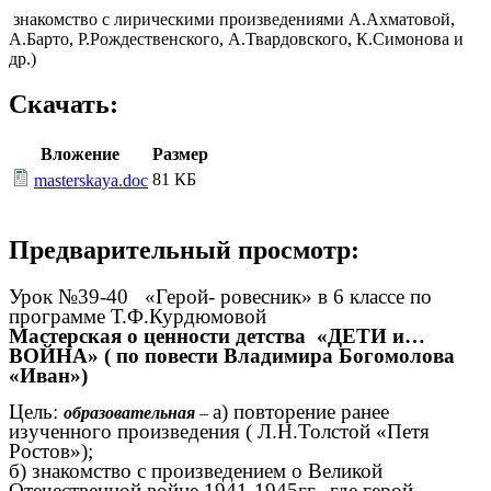
знакомство с лирическими произведениями А.Ахматовой,
А.Барто, Р.Рождественского, А.Твардовского, К.Симонова и
др.)
Скачать:
Вложение
Размер
81 КБ
masterskaya.doc
Предварительный просмотр:
Урок №39-40 «Герой- ровесник» в 6 классе по
программе Т.Ф.Курдюмовой
Мастерская о ценности детства «ДЕТИ и…
ВОЙНА» ( по повести Владимира Богомолова
«Иван»)
Цель:
а) повторение ранее
образовательная
–
изученного произведения ( Л.Н.Толстой «Петя
Ростов»);
б) знакомство с произведением о Великой
Отечественной войне 1941-1945гг., где герой-