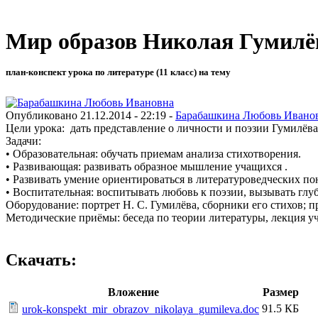
Мир образов Николая Гумилё
план-конспект урока по литературе (11 класс) на тему
Опубликовано 21.12.2014 - 22:19 -
Барабашкина Любовь Ивано
Цели урока: дать представление о личности и поэзии Гумилёва
Задачи:
•
Образовательная: обучать приемам анализа стихотворения.
•
Развивающая: развивать образное мышление учащихся .
•
Развивать умение ориентироваться в литературоведческих по
•
Воспитательная: воспитывать любовь к поэзии, вызывать глу
Оборудование: портрет Н. С. Гумилёва, сборники его стихов; 
Методические приёмы: беседа по теории литературы, лекция у
Скачать:
Вложение
Размер
91.5 КБ
urok-konspekt_mir_obrazov_nikolaya_gumileva.doc