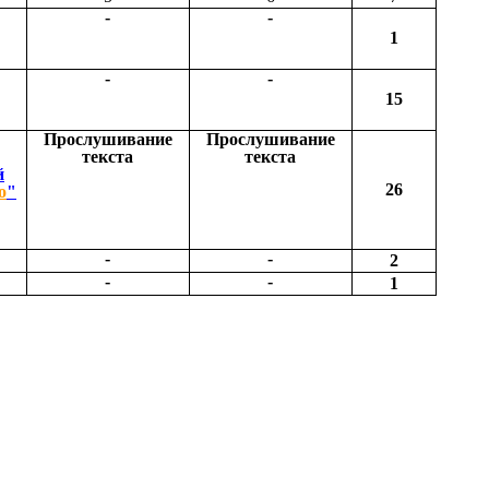
-
-
1
-
-
15
Прослушивание
Прослушивание
текста
текста
й
26
о
"
-
-
2
-
-
1