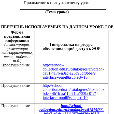
Приложение к плану-конспекту урока
__________________________________________
(Тема урока)
ПЕРЕЧЕНЬ ИСПОЛЬЗУЕМЫХ НА ДАННОМ УРОКЕ ЭОР
Форма
предъявления
информации
(иллюстрация,
Гиперссылка на ресурс,
презентация,
обеспечивающий доступ к ЭОР
видеофрагменты,
тест, модель и
т.д.)
Прослушивание
http://school-
collection.edu.ru/catalog/res/ef9cfeb4-
ca51-4176-a3ac-a25c95bf8bbe/?
interface=pupil&subject=10
Прослушивание
http://school-
collection.edu.ru/catalog/res/ab3d95b3-
bde9-4b1b-aa1f-971ca733bc01/?
interface=pupil&subject=10
Прослушивание
http://school-
collection.edu.ru/catalog/res/d1815f66-
b6e7-a0eb-456d-357a0879a407/?