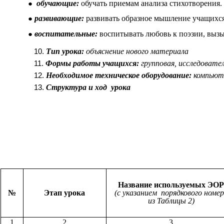
обучающие:
обучать приемам анализа стихотворения.
развивающие:
развивать образное мышление учащихся
воспитательные:
воспитывать любовь к поэзии, вызы
Тип урока:
объяснение нового материала
Формы работы учащихся:
групповая, исследовате
Необходимое техническое оборудование:
компьюте
Структура и ход урока
Название используемых ЭО
№
Этап урока
(с указанием порядкового номе
из Таблицы 2)
1
2
3