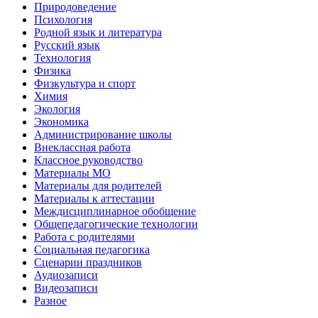
Природоведение
Психология
Родной язык и литература
Русский язык
Технология
Физика
Физкультура и спорт
Химия
Экология
Экономика
Администрирование школы
Внеклассная работа
Классное руководство
Материалы МО
Материалы для родителей
Материалы к аттестации
Междисциплинарное обобщение
Общепедагогические технологии
Работа с родителями
Социальная педагогика
Сценарии праздников
Аудиозаписи
Видеозаписи
Разное