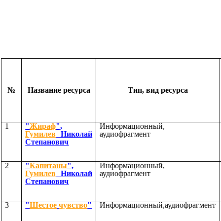
№
Название ресурса
Тип, вид ресурса
1
"
Жираф
",
Информационный,
Гумилев
Николай
аудиофрагмент
Степанович
2
"
Капитаны
",
Информационный,
Гумилев
Николай
аудиофрагмент
Степанович
3
"
Шестое
чувство
"
Информационный,аудиофрагмент