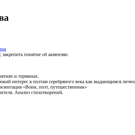
ва
вна
; закрепить понятие об акмеизме.
нятиях и терминах.
бокий интерес к поэтам серебряного века как выдающимся лично
презентация «Воин, поэт, путешественник»
чителя. Анализ стихотворений.