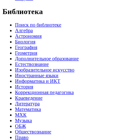
Библиотека
Поиск по библиотеке
Алгебра
Астрономия
Биология
География
Геометрия
Дополнительное образование
Естествознание
Изобразительное искусство
Иностранные языки
Информатика и ИКТ
История
Коррекционная педагогика
Краеведение
Литература
Математика
МХК
Музыка
ОБЖ
Обществознание
Право