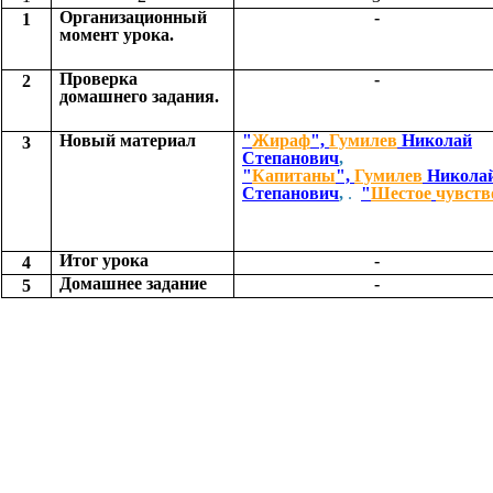
Организационный
-
1
момент урока.
Проверка
-
2
домашнего задания.
Новый материал
"
Жираф
",
Гумилев
Николай
3
Степанович
,
"
Капитаны
",
Гумилев
Никола
Степанович
,
.
"
Шестое
чувств
Итог урока
-
4
Домашнее задание
-
5