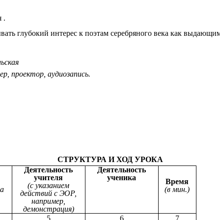
 .
вать глубокий интерес к поэтам серебряного века как выдающи
льская
р, проектор, аудиозапись.
СТРУКТУРА И ХОД УРОКА
Деятельность
Деятельность
учителя
ученика
Р
Время
(с указанием
ра
(в мин.)
действий с ЭОР,
например,
демонстрация)
5
6
7