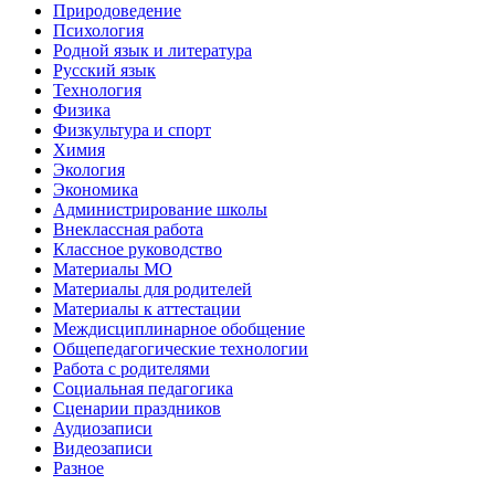
Природоведение
Психология
Родной язык и литература
Русский язык
Технология
Физика
Физкультура и спорт
Химия
Экология
Экономика
Администрирование школы
Внеклассная работа
Классное руководство
Материалы МО
Материалы для родителей
Материалы к аттестации
Междисциплинарное обобщение
Общепедагогические технологии
Работа с родителями
Социальная педагогика
Сценарии праздников
Аудиозаписи
Видеозаписи
Разное