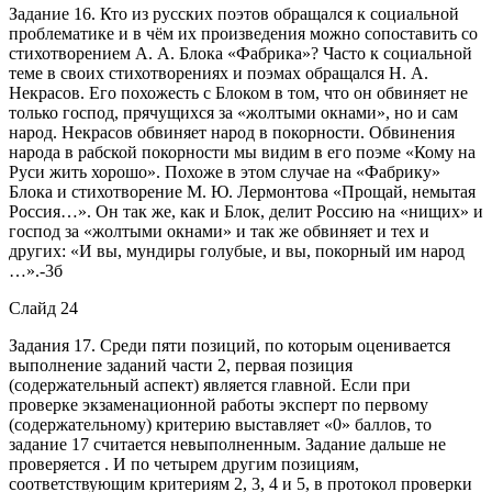
Задание 16. Кто из русских поэтов обращался к социальной
проблематике и в чём их произведения можно сопоставить со
стихотворением А. А. Блока «Фабрика»? Часто к социальной
теме в своих стихотворениях и поэмах обращался Н. А.
Некрасов. Его похожесть с Блоком в том, что он обвиняет не
только господ, прячущихся за «жолтыми окнами», но и сам
народ. Некрасов обвиняет народ в покорности. Обвинения
народа в рабской покорности мы видим в его поэме «Кому на
Руси жить хорошо». Похоже в этом случае на «Фабрику»
Блока и стихотворение М. Ю. Лермонтова «Прощай, немытая
Россия…». Он так же, как и Блок, делит Россию на «нищих» и
господ за «жолтыми окнами» и так же обвиняет и тех и
других: «И вы, мундиры голубые, и вы, покорный им народ
…».-3б
Слайд 24
Задания 17. Среди пяти позиций, по которым оценивается
выполнение заданий части 2, первая позиция
(содержательный аспект) является главной. Если при
проверке экзаменационной работы эксперт по первому
(содержательному) критерию выставляет «0» баллов, то
задание 17 считается невыполненным. Задание дальше не
проверяется . И по четырем другим позициям,
соответствующим критериям 2, 3, 4 и 5, в протокол проверки