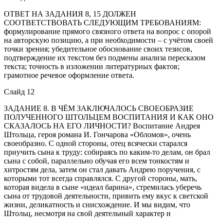
ОТВЕТ НА ЗАДАНИЯ 8, 15 ДОЛЖЕН
СООТВЕТСТВОВАТЬ СЛЕДУЮЩИМ ТРЕБОВАНИЯМ:
формулирование прямого связного ответа на вопрос с опорой
на авторскую позицию, а при необходимости – с учётом своей
точки зрения; убедительное обоснование своих тезисов,
подтверждение их текстом без подмены анализа пересказом
текста; точность в изложении литературных фактов;
грамотное речевое оформление ответа.
Слайд 12
ЗАДАНИЕ 8. В ЧЁМ ЗАКЛЮЧАЛОСЬ СВОЕОБРАЗИЕ
ПОЛУЧЕННОГО ШТОЛЬЦЕМ ВОСПИТАНИЯ И КАК ОНО
СКАЗАЛОСЬ НА ЕГО ЛИЧНОСТИ? Воспитание Андрея
Штольца, героя романа И. Гончарова «Обломов», очень
своеобразно. С одной стороны, отец всячески старался
приучить сына к труду: собираясь по каким-то делам, он брал
сына с собой, параллельно обучая его всем тонкостям и
хитростям дела, затем он стал давать Андрею поручения, с
которыми тот всегда справлялся. С другой стороны, мать,
которая видела в сыне «идеал барина», стремилась уберечь
сына от трудовой деятельности, привить ему вкус к светской
жизни, деликатность и снисхождение. И мы видим, что
Штольц, несмотря на свой деятельный характер и