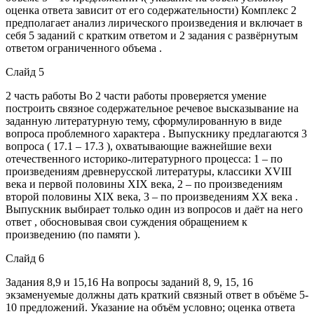
оценка ответа зависит от его содержательности) Комплекс 2
предполагает анализ лирического произведения и включает в
себя 5 заданий с кратким ответом и 2 задания с развёрнутым
ответом ограниченного объема .
Слайд 5
2 часть работы Во 2 части работы проверяется умение
построить связное содержательное речевое высказывание на
заданную литературную тему, сформулированную в виде
вопроса проблемного характера . Выпускнику предлагаются 3
вопроса ( 17.1 – 17.3 ), охватывающие важнейшие вехи
отечественного историко-литературного процесса: 1 – по
произведениям древнерусской литературы, классики XVIII
века и первой половины XIX века, 2 – по произведениям
второй половины XIX века, 3 – по произведениям XX века .
Выпускник выбирает только один из вопросов и даёт на него
ответ , обосновывая свои суждения обращением к
произведению (по памяти ).
Слайд 6
Задания 8,9 и 15,16 На вопросы заданий 8, 9, 15, 16
экзаменуемые должны дать краткий связный ответ в объёме 5-
10 предложений. Указание на объём условно; оценка ответа