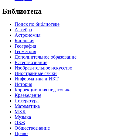
Библиотека
Поиск по библиотеке
Алгебра
Астрономия
Биология
География
Геометрия
Дополнительное образование
Естествознание
Изобразительное искусство
Иностранные языки
Информатика и ИКТ
История
Коррекционная педагогика
Краеведение
Литература
Математика
МХК
Музыка
ОБЖ
Обществознание
Право