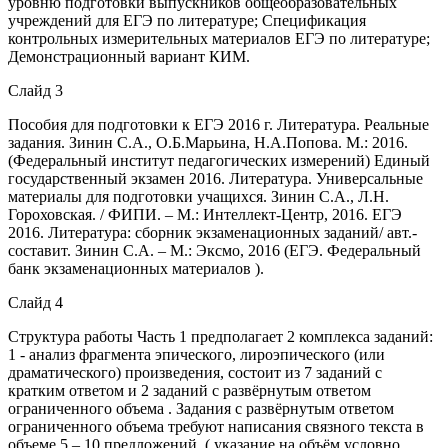
уровню подготовки выпускников общеобразовательных
учреждений для ЕГЭ по литературе; Спецификация
контрольных измерительных материалов ЕГЭ по литературе;
Демонстрационный вариант КИМ.
Слайд 3
Пособия для подготовки к ЕГЭ 2016 г. Литература. Реальные
задания. Зинин С.А., О.Б.Марьина, Н.А.Попова. М.: 2016.
(Федеральный институт педагогических измерений) Единый
государственный экзамен 2016. Литература. Универсальные
материалы для подготовки учащихся. Зинин С.А., Л.Н.
Гороховская. / ФИПИ. – М.: Интеллект-Центр, 2016. ЕГЭ
2016. Литература: сборник экзаменационных заданий/ авт.-
составит. Зинин С.А. – М.: Эксмо, 2016 (ЕГЭ. Федеральный
банк экзаменационных материалов ).
Слайд 4
Структура работы Часть 1 предполагает 2 комплекса заданий:
1 - анализ фрагмента эпического, лироэпического (или
драматического) произведения, состоит из 7 заданий с
кратким ответом и 2 заданий с развёрнутым ответом
ограниченного объема . Задания с развёрнутым ответом
ограниченного объема требуют написания связного текста в
объеме 5 – 10 предложений .( указание на объём условно,