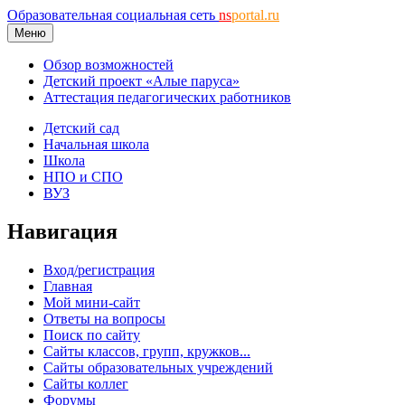
Образовательная социальная сеть
ns
portal.ru
Меню
Обзор возможностей
Детский проект «Алые паруса»
Аттестация педагогических работников
Детский сад
Начальная школа
Школа
НПО и СПО
ВУЗ
Навигация
Вход/регистрация
Главная
Мой мини-сайт
Ответы на вопросы
Поиск по сайту
Сайты классов, групп, кружков...
Сайты образовательных учреждений
Сайты коллег
Форумы