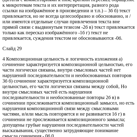
к микротемам текста и их интерпретация, разного рода
ссылки на изображённое в произведении и т.п.) – 3б б) текст
привлекается, но не всегда целесообразно и обоснованно, и /
или имеются отдельные случаи привлечения текста вне
прямой связи с выдвинутым тезисом -2б в) текст привлекается
только как пересказ изображённого -1б г) текст не
привлекается, суждения текстом не обосновываются -0б.
Слайд 29
4 Композиционная цельность и логичность изложения а)
сочинение характеризуется композиционной цельностью, его
части логически связаны, внутри смысловых частей нет
нарушений последовательности и необоснованных повторов
3б б) сочинение характеризуется композиционной
цельностью, его части логически связаны между собой, Но
внутри смысловых частей есть нарушения
последовательности и необоснованные повторы 2б в) в
сочинении прослеживается композиционный замысел, но есть
нарушения композиционной связи между смысловыми
частями, и/или мысль повторяется и не развивается 1б г) в
сочинении не прослеживается композиционного замысла;
допущены грубые нарушения последовательности частей
высказывания, существенно затрудняющие понимание
смысла сочинения - 0б 0