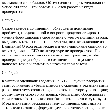
выставляется «0» баллов. Объем сочинения рекомендован не
менее 200 слов . При объеме 150 слов работа не будет
проверяться.
Слайд 25
Самое важное в сочинении – обнаружить понимание
проблемы, предложенной в вопросе, продемонстрировать
умение формулировать своё мнение с учётом позиции автора,
выдвинуть тезисы и найти аргументы, подтверждающие их .
Внимание! О рфографические и пунктуационные ошибки во
всех заданиях на ЕГЭ по литературе не проверяются . Но
эксперты советуют писать максимально грамотно, чтобы
проверяющие разобрались в сочинении, а выпускники
наиболее точно и грамотно выразили свои мысли .
Слайд 26
Критерии оценивания задания 17.1-17.3 Глубина раскрытия
темы сочинения и убедительность суждений а) экзаменуемый
раскрывает тему сочинения, опираясь на авторскую позицию;
формулирует свою точку зрения; убедительно обосновывает
свои тезисы; фактические ошибки и неточности отсутствуют
б) экзаменуемый раскрывает тему сочинения, опираясь на
авторскую позицию; формулирует свою точку зрения, но не