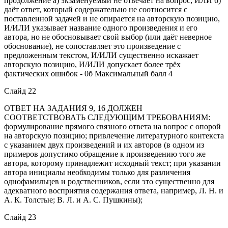
продолжение а) экзаменуемый не отвечает на вопрос; ИЛИ б)
даёт ответ, который содержательно не соотносится с
поставленной задачей и не опирается на авторскую позицию,
И/ИЛИ указывает название одного произведения и его
автора, но не обосновывает свой выбор (или даёт неверное
обоснование), не сопоставляет это произведение с
предложенным текстом, И/ИЛИ существенно искажает
авторскую позицию, И/ИЛИ допускает более трёх
фактических ошибок - 0б Максимальный балл 4
Слайд 22
ОТВЕТ НА ЗАДАНИЯ 9, 16 ДОЛЖЕН
СООТВЕТСТВОВАТЬ СЛЕДУЮЩИМ ТРЕБОВАНИЯМ:
формулирование прямого связного ответа на вопрос с опорой
на авторскую позицию; привлечение литературного контекста
с указанием двух произведений и их авторов (в одном из
примеров допустимо обращение к произведению того же
автора, которому принадлежит исходный текст; при указании
автора инициалы необходимы только для различения
однофамильцев и родственников, если это существенно для
адекватного восприятия содержания ответа, например, Л. Н. и
А. К. Толстые; В. Л. и А. С. Пушкины);
Слайд 23