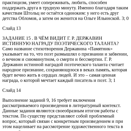
практицизм, умеет сопереживать, любить, способен
поддержать друга в трудную минуту. Именно благодаря таким
качествам Штольц не остаётся одиноким: у него есть друг
детства Обломов, а затем он женится на Ольге Ильинской. 3; 0
Слайд 13
ЗАДАНИЕ 15 . В ЧЁМ ВИДИТ Г. Р. ДЕРЖАВИН
ИСТИННУЮ НАГРАДУ ПОЭТИЧЕСКОГО ТАЛАНТА?
Само название стихотворения Державина «Памятник»
указывает на то, что поэт размышлял о признании и забвении,
о вечном и сиюминутном, о смерти и бессмертии. Г. Р.
Державин истинной наградой поэтического таланта считает
народное признание, сохраняющуюся в веках память, которая
будет вечно жить в сердцах людей. И это – самая ценная
награда, о которой мечтает каждый писатель и поэт. 3; 1
Слайд 14
Выполнение заданий 9, 16 требует включения
рассматриваемого произведения в литературный контекст.
Данные задания являются своеобразным итогом работы с
текстом. По существу представляют собой проблемный
вопрос, который связан с конкретным произведением и при
этом нацеливает на рассмотрение художественного текста в