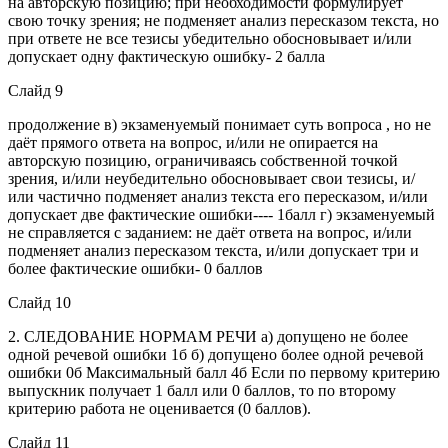
на авторскую позицию; при необходимости формулирует
свою точку зрения; не подменяет анализ пересказом текста, но
при ответе не все тезисы убедительно обосновывает и/или
допускает одну фактическую ошибку- 2 балла
Слайд 9
продолжение в) экзаменуемый понимает суть вопроса , но не
даёт прямого ответа на вопрос, и/или не опирается на
авторскую позицию, ограничиваясь собственной точкой
зрения, и/или неубедительно обосновывает свои тезисы, и/
или частично подменяет анализ текста его пересказом, и/или
допускает две фактические ошибки---- 1балл г) экзаменуемый
не справляется с заданием: не даёт ответа на вопрос, и/или
подменяет анализ пересказом текста, и/или допускает три и
более фактические ошибки- 0 баллов
Слайд 10
2. СЛЕДОВАНИЕ НОРМАМ РЕЧИ а) допущено не более
одной речевой ошибки 1б б) допущено более одной речевой
ошибки 0б Максимальный балл 4б Если по первому критерию
выпускник получает 1 балл или 0 баллов, то по второму
критерию работа не оценивается (0 баллов).
Слайд 11