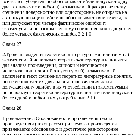
все тезисы убедительно обосновывает и/или допускает одну-
две фактические ошибки в) экзаменуемый раскрывает тему
сочинения поверхностно или односторонне, не опираясь на
авторскую позицию, и/или не обосновывает свои тезисы, и/
или допускает три-четыре фактические ошибки г)
экзаменуемый не раскрывает тему сочинения и/или допускает
более четырёх фактических ошибок 3 2 1 0
Слайд 27
2.Уровень владения теоретико- литературными понятиями а)
экзаменуемый использует теоретико-литературные понятия
для анализа произведения, ошибки и неточности в
использовании понятий отсутствуют б) экзаменуемый
включает в текст сочинения теоретико-литературные понятия,
но не использует их для анализа произведения и/или
допускает одну ошибку в их употреблении в) экзаменуемый
не использует теоретико-литературные понятия или допускает
более одной ошибки в их употреблении 2 1 0
Слайд 28
Продолжение 3 Обоснованность привлечения текста
произведения а) текст рассматриваемого произведения
привлекается обоснованно и достаточно разносторонне
(цитаты с комментариями к ним, краткий пересказ, обращение