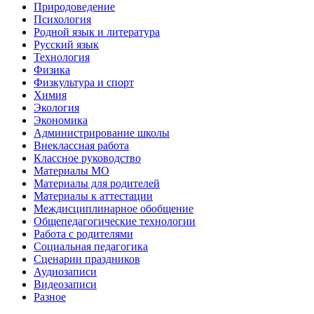
Природоведение
Психология
Родной язык и литература
Русский язык
Технология
Физика
Физкультура и спорт
Химия
Экология
Экономика
Администрирование школы
Внеклассная работа
Классное руководство
Материалы МО
Материалы для родителей
Материалы к аттестации
Междисциплинарное обобщение
Общепедагогические технологии
Работа с родителями
Социальная педагогика
Сценарии праздников
Аудиозаписи
Видеозаписи
Разное