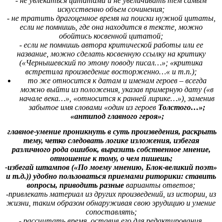
- не увлекаться цитатами и не увеличивать тем самым
искусственно объем сочинения;
- не тратить драгоценное время на поиски нужной цитаты,
если не помнишь, где она находится в тексте, можно
обойтись косвенной цитатой;
- если не помнишь автора критической работы или ее
название, можно сделать косвенную ссылку на критику
(«Чернышевский по этому поводу писал…»; «критика
встретила произведение восторженно…« и т.п.);
то же относится к датам и именам героев – всегда
можно выйти из положения, указав примерную дату («в
начале века…», «относится к ранней лирике…»), заменив
забытое имя словами «один из героев
Толстого…»;
«антипод главного героя»;
главное-умение проникнуть в суть произведения, раскрыть
тему, четко следовать логике изложения, избегая
различного рода ошибок, выразить собственное мнение,
отношение к тому, о чем пишешь;
-избегай штампов («По моему мнению, Блок-великий поэт»
и т.д.)) удобно пользоваться приемами риторики: ставить
вопросы, приводить разные
варианты ответов;
-привлекать материал из других произведений, из истории, из
жизни, таким образом обнаруживая свою эрудицию и умение
сопоставлять;
- рассчитать время, оставив его для редактирования,