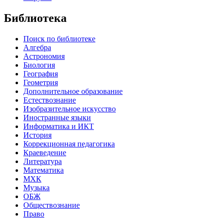
Библиотека
Поиск по библиотеке
Алгебра
Астрономия
Биология
География
Геометрия
Дополнительное образование
Естествознание
Изобразительное искусство
Иностранные языки
Информатика и ИКТ
История
Коррекционная педагогика
Краеведение
Литература
Математика
МХК
Музыка
ОБЖ
Обществознание
Право