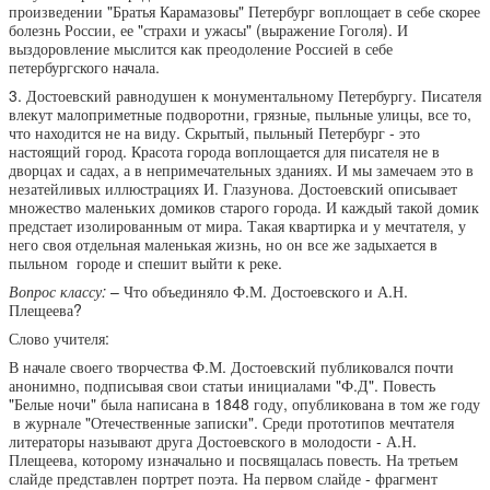
произведении "Братья Карамазовы" Петербург воплощает в себе скорее
болезнь России, ее "страхи и ужасы" (выражение Гоголя). И
выздоровление мыслится как преодоление Россией в себе
петербургского начала.
3. Достоевский равнодушен к монументальному Петербургу. Писателя
влекут малоприметные подворотни, грязные, пыльные улицы, все то,
что находится не на виду. Скрытый, пыльный Петербург - это
настоящий город. Красота города воплощается для писателя не в
дворцах и садах, а в непримечательных зданиях. И мы замечаем это в
незатейливых иллюстрациях И. Глазунова. Достоевский описывает
множество маленьких домиков старого города. И каждый такой домик
предстает изолированным от мира. Такая квартирка и у мечтателя, у
него своя отдельная маленькая жизнь, но он все же задыхается в
пыльном городе и спешит выйти к реке.
Вопрос классу:
– Что объединяло Ф.М. Достоевского и А.Н.
Плещеева?
Слово учителя:
В начале своего творчества Ф.М. Достоевский публиковался почти
анонимно, подписывая свои статьи инициалами "Ф.Д". Повесть
"Белые ночи" была написана в 1848 году, опубликована в том же году
в журнале "Отечественные записки". Среди прототипов мечтателя
литераторы называют друга Достоевского в молодости - А.Н.
Плещеева, которому изначально и посвящалась повесть. На третьем
слайде представлен портрет поэта. На первом слайде - фрагмент