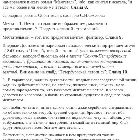
намеревался писать роман “Мечтатель”, ибо, как считал писатель, “и
все мы более или менее мечтатели”.
Слайд 8.
Словарная работа. Обратимся к словарю С.И.Ожегова
Мечта – 1. Нечто, созданное воображением, мысленно
представляемое. 2. Предмет желаний, стремлений.
Мечтательный – тот, кто предается мечтам, фантазер.
Слайд 9.
Впервые Достоевский нарисовал психологический портрет мечтателя
в1847 году в “Петербургской летописи”
(так назывался воскресный
фельетон, который писатель вёл в газете “Санкт-Петербургские
ведомости”)
(фельетоном называли занимательные материалы,
различные статьи, заметки, помещаемые в нижней части
газеты).
Внимание на слайд “Петербургская летопись”:
Слайд 10.
“…В характерах, жадных деятельности, жадных непосредственной жизни,
жадных действительности, но слабых, женственных, нежных, мало-
помалу зарождается то, что называют мечтательностью, и человек
делается не человеком, а каким-то странным существом среднего рода –
мечтателем…
Они любят читать и читать всякие книги, даже серьёзные, специальные,
но обыкновенно со второй, третьей страницы бросают чтение, ибо
удовлетворились вполне. Фантазия их подвижная, летучая, лёгкая, уже
возбуждена, впечатление настроено, и целый мечтательный мир <…>
вдруг овладевает всем бытием мечтателя. …
Постепенно, неприметно начинает в нём притупляться талант
действительной жизни. Ему, естественно, начинает казаться, что