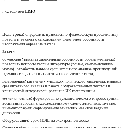
Руководитель ШМО_______________
Цель урока
: определить нравственно-философскую проблематику
повести и её связь с сегодняшним днём через особенности
изображения образа мечтателя.
Задачи
:
обучающие:
выявить характерные особенности образа мечтателя;
повторить вопросы теории литературы (роман, сентиментализм,
мотив); отработать навыки сравнительного анализа произведений
(домашнее задание) и аналитического чтения текста;
развивающие:
развитие у учащихся логического мышления, навыков
сравнительного анализа в работе с художественным текстом и
критической литературой; развитие ИК компетенции.
воспитательные
: формирование гуманистического мировоззрения,
воспитание любви к художественному слову, живописи, музыке,
кинематографии; формирование этических навыков ведения
дискуссии.
Оборудование:
урок МЭШ на электронной доске.
Форма работы
: фронтальная, статистические пары, индивидуальная.