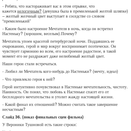
- Ребята, что настораживает вас в этом отрывке, что
кажется
нелогичным?
(девушка была в премиленькой желтой шляпке)
– желтый желчный цвет выступает в соседстве со словом
“премиленький”
- Каким было настроение Мечтателя в ночь, когда он встретил
Настеньку? (хорошим, веселым).Почему?
Мечтатель упоен красотой петербургской ночи. Поддавшись ее
очарованию, герой и мир вокруг воспринимает поэтически. Он
чувствует гармонию во всем, его настроение радостное, в такой
момент его не раздражает даже нелюбимый желтый цвет.
Наши герои стали встречаться.
- Любил ли Мечтатель кого-нибудь до Настеньки? (мечту, идеал)
- Что привлекло героя к ней?
Герой интуитивно почувствовал в Настеньке мечтательность, чистоту.
Наивность. Он понял, что любовь к Настеньке спасет его от
бесплодного мечтательства и утолит жажду настоящей жизни.
- Какой финал их отношений? Можно считать такое завершение
несчастным?
Слайд 36. (показ финальных сцен фильма)
У Вероники Тушновой есть такие строки: