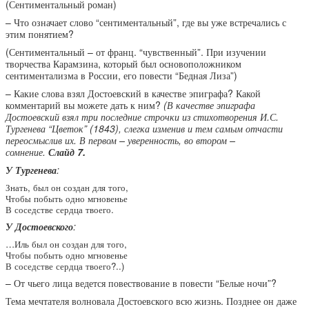
(Сентиментальный роман)
– Что означает слово “сентиментальный”, где вы уже встречались с
этим понятием?
(Сентиментальный – от франц. “чувственный”. При изучении
творчества Карамзина, который был основоположником
сентиментализма в России, его повести “Бедная Лиза”)
– Какие слова взял Достоевский в качестве эпиграфа? Какой
комментарий вы можете дать к ним?
(В качестве эпиграфа
Достоевский взял три последние строчки из стихотворения И.С.
Тургенева “Цветок” (1843), слегка изменив и тем самым отчасти
переосмыслив их. В первом – уверенность, во втором –
сомнение.
Слайд 7.
У Тургенева
:
Знать, был он создан для того,
Чтобы побыть одно мгновенье
В соседстве сердца твоего.
У Достоевского
:
…Иль был он создан для того,
Чтобы побыть одно мгновенье
В соседстве сердца твоего?..)
– От чьего лица ведется повествование в повести “Белые ночи”?
Тема мечтателя волновала Достоевского всю жизнь. Позднее он даже