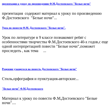
презентация к уроку по произведению Ф.М.Достоевского "Белые ночи"
презентация содержит материал к уроку по произведению
Ф.Достоевского "Белые ночи"...
Урок по повести Ф.М. Достоевского "Белые ночи".
Урок по литературе в 9 классе познакомит ребят с
особенностями творчества Ф.М.Достоевского 40-х годов,с еще
одной интерпретацией повести "Белые ночи",поможет
проследить , как тема ...
Рецензия учащегося на повесть Достоевского "Белые ночи"
Стиль,орфография и пунктуация-авторские...
"Белые ночи" Ф.М.Достоевского
Материал к уроку по повести Ф.М,Достоевского "Белые
ночи"....