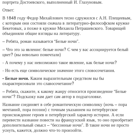
портрета Достоевского, выполненный И. Глазуновым.
Ответ:
В 1848 году Федор Михайлович тесно сдружился с А.Н. Плещеевым,
с которым они состояли сначала в литературно-философском кружке
Бекетовых, а позже в кружке Михаила Петрашевского. Товарищей
объединяли общие взгляды на литературу.
– Ребята, роман называется “Белые ночи”.
– Что это за явление: белые ночи? С чем у вас ассоциируется белый
цвет? (вы невольно помечтали)
- А почему у нас невозможно такое явление, как белые ночи?
- Но есть еще символическое значение этого словосочетания.
- Белые ночи.
Каким выразительным средством вы бы
охарактеризовали это славосочетание?
– Ребята, скажите, к какому жанру относится произведение “Белые
ночи”? Подсказку нам дает сам автор в подзаголовке.
Название соединяет в себе романтическую символику (ночь – пора
мечтаний, пора поэзии) с точным указанием на петербургское
происхождение героев и петербургский характер истории. А если
перевести название повести на французский язык, то оно приобретает
дополнительный смысл – “бессонные ночи”. В такие ночи не просто
уснуть, кажется, должно что-то произойти.