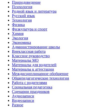
Природоведение
Психология
Родной язык и литература
Русский язык
Технология
Физика
Физкультура и спорт
Химия
Экология
Экономика
Администрирование школы
Внеклассная работа
Классное руководство
Материалы МО
Материалы для родителей
Материалы к аттестации
Междисциплинарное обобщение
Общепедагогические технологии
Работа с родителями
Социальная педагогика
Сценарии праздников
Аудиозаписи
Видеозаписи
Разное