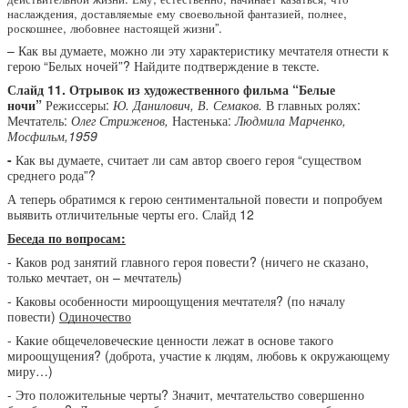
наслаждения, доставляемые ему своевольной фантазией, полнее,
роскошнее, любовнее настоящей жизни”.
– Как вы думаете, можно ли эту характеристику мечтателя отнести к
герою “Белых ночей”? Найдите подтверждение в тексте.
Слайд 11. Отрывок из художественного фильма “Белые
ночи”
Режиссеры:
Ю. Данилович, В. Семаков.
В главных ролях:
Мечтатель:
Олег Стриженов,
Настенька:
Людмила Марченко,
Мосфильм,1959
-
Как вы думаете, считает ли сам автор своего героя “существом
среднего рода”?
А теперь обратимся к герою сентиментальной повести и попробуем
выявить отличительные черты его. Слайд 12
Беседа по вопросам:
- Каков род занятий главного героя повести? (ничего не сказано,
только мечтает, он – мечтатель)
- Каковы особенности мироощущения мечтателя? (по началу
повести)
Одиночество
- Какие общечеловеческие ценности лежат в основе такого
мироощущения? (доброта, участие к людям, любовь к окружающему
миру…)
- Это положительные черты? Значит, мечтательство совершенно