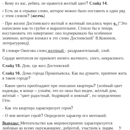
- Кому из вас, ребята, не нравится желтый цвет?
Слайд 14.
-
Есть ли в отрывке слово, которое можно было поставить в один ряд
с этим словом? (
желчь
)
- При жизни Достоевского желтый и желчный писались через
о.
(“Это
написание как-то грубее и выразительнее. Стоило бы и теперь
восстановить это начертание: оно подчеркивало бы особенное
значение, которое вложил в это слово Достоевский” В.Кожинов,
литературовед).
В словаре Ожегова слово
желчный
- раздражительный, злой.
Сердце мечтателя не приемлет ничего желчного, злого, некрасивого.
Слайд 15.
Дом, где жил Достоевский
Слайд 16.
Дома города Прокопьевска. Как вы думаете, приятнее жить
в таком городе?
- Какие цвета преобладают при описании квартиры? (зелёный-цвет
надежды, в конце – узнаём, что из окна был виден, жёлтый дом,
жёлтый – “цвет радостный, бодрящий и нежный”, по определению
Гёте.
- Как эта квартира характеризует героя?
- О чем мечтает герой? Определите характер его мечтаний.
Выводы:
Мечтательство как мировосприятие характеризуется
любовью ко всему окружающему, добротой, участием к людям. У