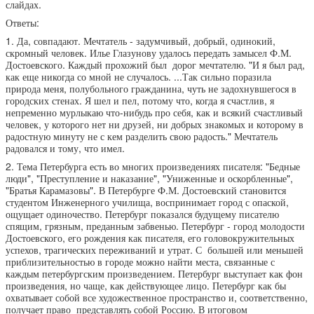
слайдах.
Ответы:
1. Да, совпадают. Мечтатель - задумчивый, добрый, одинокий,
скромный человек. Илье Глазунову удалось передать замысел Ф.М.
Достоевского. Каждый прохожий был дорог мечтателю. "И я был рад,
как еще никогда со мной не случалось. ...Так сильно поразила
природа меня, полубольного гражданина, чуть не задохнувшегося в
городских стенах. Я шел и пел, потому что, когда я счастлив, я
непременно мурлыкаю что-нибудь про себя, как и всякий счастливый
человек, у которого нет ни друзей, ни добрых знакомых и которому в
радостную минуту не с кем разделить свою радость." Мечтатель
радовался и тому, что имел.
2. Тема Петербурга есть во многих произведениях писателя: "Бедные
люди", "Преступление и наказание", "Униженные и оскорбленные",
"Братья Карамазовы". В Петербурге Ф.М. Достоевский становится
студентом Инженерного училища, воспринимает город с опаской,
ощущает одиночество. Петербург показался будущему писателю
спящим, грязным, преданным забвенью. Петербург - город молодости
Достоевского, его рождения как писателя, его головокружительных
успехов, трагических переживаний и утрат. С большей или меньшей
приблизительностью в городе можно найти места, связанные с
каждым петербургским произведением. Петербург выступает как фон
произведения, но чаще, как действующее лицо. Петербург как бы
охватывает собой все художественное пространство и, соответственно,
получает право представлять собой Россию. В итоговом