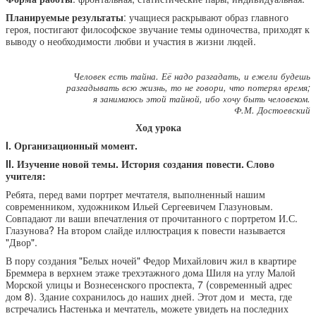
Планируемые результаты
: учащиеся раскрывают образ главного
героя, постигают философское звучание темы одиночества, приходят к
выводу о необходимости любви и участия в жизни людей.
Человек есть тайна. Её надо разгадать, и ежели будешь
разгадывать всю жизнь, то не говори, что потерял время;
я занимаюсь этой тайной, ибо хочу быть человеком.
Ф.М. Достоевский
Ход урока
I. Организационный момент.
II. Изучение новой темы. История создания повести.
Слово
учителя:
Ребята, перед вами портрет мечтателя, выполненный нашим
современником, художником Ильей Сергеевичем Глазуновым.
Совпадают ли ваши впечатления от прочитанного с портретом И.С.
Глазунова? На втором слайде иллюстрация к повести называется
"Двор".
В пору создания "Белых ночей" Федор Михайлович жил в квартире
Бреммера в верхнем этаже трехэтажного дома Шиля на углу Малой
Морской улицы и Вознесенского проспекта, 7 (современный адрес
дом 8). Здание сохранилось до наших дней. Этот дом и места, где
встречались Настенька и мечтатель, можете увидеть на последних