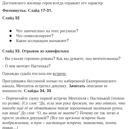
Достоевского жилище героя всегда отражает его характер.
Физминутка. Слайд 17-31.
Слайд 32
Что запечатлено на этих рисунках?
Что символизируют?
Какие ассоциации вызывают?
Слайд 33. Отрывок из кинофильма
- Вы узнали героиню романа? Как вы думаете, она мечтательница?
- О чем мечтает Настенька?
Однажды судьба послала им
встречу
.
Прогуливаясь бессонной ночью по набережной Екатерининского
канала, Мечтатель встретил девушку.
Зачитать
описание ее
внешности.
Слайды 34, 35
– Перечитайте сцену первой встречи Мечтателя с Настенькой (чтение
по ролям).
(Со слов: “Да, если моя рука дрожит, то это оттого, что
никогда ещё её не обхватывала такая хорошенькая маленькая ручка,
как ваша” До слов: “О, вы меня не знаете!”)
Почему он так легко и
просто увлёкся девушкой?
(Все его прежние встречи были
воображаемые, а тут – настоящие встречи, знакомства, почти
роман…)