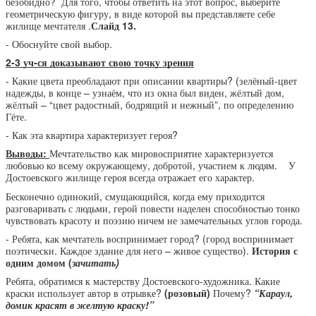
безобидно? Для того, чтобы ответить на этот вопрос, выберите
геометрическую фигуру, в виде которой вы представляете себе
жилище мечтателя .
Слайд 13.
- Обоснуйте свой выбор.
2-3 уч-ся доказывают свою точку зрения
- Какие цвета преобладают при описании квартиры? (зелёный-цвет
надежды, в конце – узнаём, что из окна был виден, жёлтый дом,
жёлтый – “цвет радостный, бодрящий и нежный”, по определению
Гёте.
- Как эта квартира характеризует героя?
Выводы:
Мечтательство как мировосприятие характеризуется
любовью ко всему окружающему, добротой, участием к людям. У
Достоевского жилище героя всегда отражает его характер.
Бесконечно одинокий, смущающийся, когда ему приходится
разговаривать с людьми, герой повести наделен способностью тонко
чувствовать красоту и поэзию ничем не замечательных углов города.
- Ребята, как мечтатель воспринимает город? (город воспринимает
поэтически. Каждое здание для него – живое существо).
История с
одним домом (
зачитать)
Ребята, обратимся к мастерству Достоевского-художника. Какие
краски использует автор в отрывке?
(розовый)
Почему?
“Караул,
домик красят в желтую краску!”