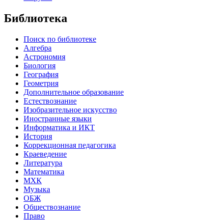
Библиотека
Поиск по библиотеке
Алгебра
Астрономия
Биология
География
Геометрия
Дополнительное образование
Естествознание
Изобразительное искусство
Иностранные языки
Информатика и ИКТ
История
Коррекционная педагогика
Краеведение
Литература
Математика
МХК
Музыка
ОБЖ
Обществознание
Право