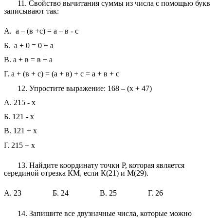
11. Свойство вычитания суммы из числа с помощью букв
записывают так:
А. а – (в +с) = а – в - с
Б. а + 0 = 0 + а
В. а + в = в + а
Г. а + (в + с) = (а + в) + с = а + в + с
12. Упростите выражение: 168 – (х + 47)
А. 215 - x
Б. 121 - x
В. 121 + x
Г. 215 + x
13. Найдите координату точки Р, которая является
серединой отрезка КМ, если К(21) и М(29).
А. 23 Б. 24 В. 25 Г. 26
14. Запишите все двузначные числа, которые можно