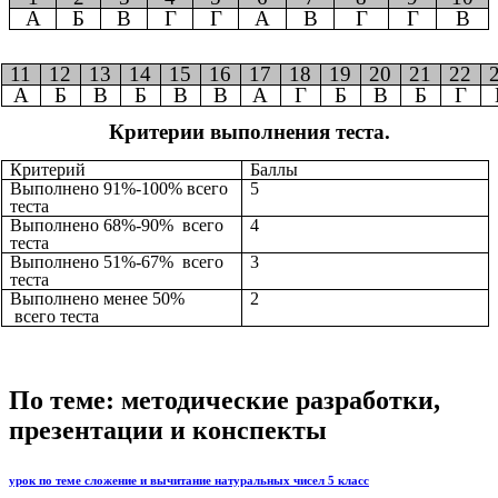
А
Б
В
Г
Г
А
В
Г
Г
В
11
12
13
14
15
16
17
18
19
20
21
22
А
Б
В
Б
В
В
А
Г
Б
В
Б
Г
Критерии выполнения теста.
Критерий
Баллы
Выполнено 91%-100% всего
5
теста
Выполнено 68%-90% всего
4
теста
Выполнено 51%-67% всего
3
теста
Выполнено менее 50%
2
всего теста
По теме: методические разработки,
презентации и конспекты
урок по теме сложение и вычитание натуральных чисел 5 класс