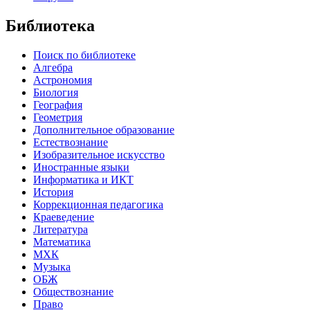
Библиотека
Поиск по библиотеке
Алгебра
Астрономия
Биология
География
Геометрия
Дополнительное образование
Естествознание
Изобразительное искусство
Иностранные языки
Информатика и ИКТ
История
Коррекционная педагогика
Краеведение
Литература
Математика
МХК
Музыка
ОБЖ
Обществознание
Право