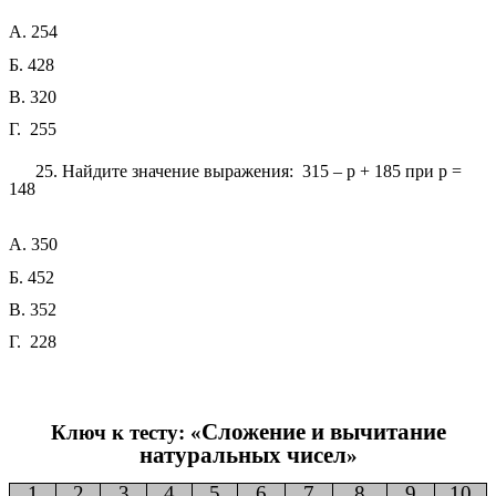
А. 254
Б. 428
В. 320
Г. 255
25. Найдите значение выражения: 315 – р + 185 при р =
148
А. 350
Б. 452
В. 352
Г. 228
Сложение и вычитание
Ключ к тесту: «
натуральных чисел
»
1
2
3
4
5
6
7
8
9
10