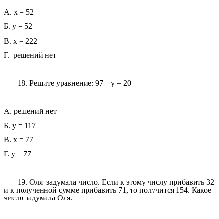
А. x = 52
Б. y = 52
В. x = 222
Г. решений нет
18. Решите уравнение: 97 – y = 20
А. решений нет
Б. y = 117
В. x = 77
Г. y = 77
19. Оля задумала число. Если к этому числу прибавить 32
и к полученной сумме прибавить 71, то получится 154. Какое
число задумала Оля.