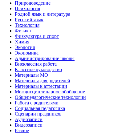
Природоведение
Психология
Родной язык и литература
Русский язык
Технология
Физика
Физкультура и спорт
Химия
Экология
Экономика
Администрирование школы
Внеклассная работа
Классное руководство
Материалы МО
Материалы для родителей
Материалы к аттестации
Междисциплинарное обобщение
Общепедагогические технологии
Работа с родителями
Социальная педагогика
Сценарии праздников
Аудиозаписи
Видеозаписи
Разное