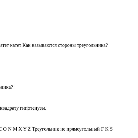
атет катет Как называются стороны треугольника?
ьника?
 квадрату гипотенузы.
 С О N M X Y Z Треугольник не прямоугольный F K S