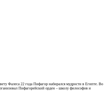
ету Фалеса 22 года Пифагор набирался мудрости в Египте. Во
 организовал Пифагорейский орден – школу философов и