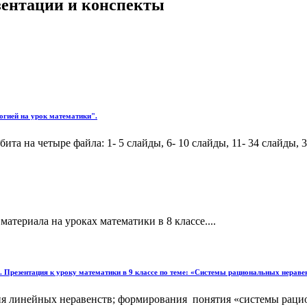
езентации и конспекты
огией на урок математики".
та на четыре файла: 1- 5 слайды, 6- 10 слайды, 11- 34 слайды, 35
териала на уроках математики в 8 классе....
. Презентация к уроку математики в 9 классе по теме: «Системы рациональных нераве
ия линейных неравенств; формирования понятия «системы раци