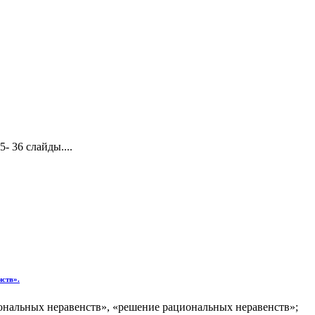
- 36 слайды....
нств».
ональных неравенств», «решение рациональных неравенств»;