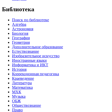
Библиотека
Поиск по библиотеке
Алгебра
Астрономия
Биология
География
Геометрия
Дополнительное образование
Естествознание
Изобразительное искусство
Иностранные языки
Информатика и ИКТ
История
Коррекционная педагогика
Краеведение
Литература
Математика
МХК
Музыка
ОБЖ
Обществознание
Право