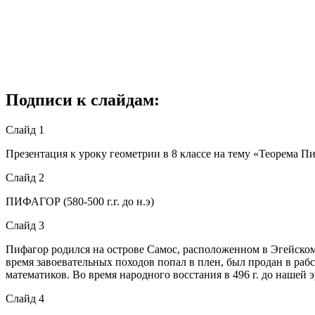
Подписи к слайдам:
Слайд 1
Презентация к уроку геометрии в 8 классе на тему «Теорема П
Слайд 2
ПИФАГОР (580-500 г.г. до н.э)
Слайд 3
Пифагор родился на острове Самос, расположенном в Эгейском
время завоевательных походов попал в плен, был продан в ра
математиков. Во время народного восстания в 496 г. до нашей 
Слайд 4