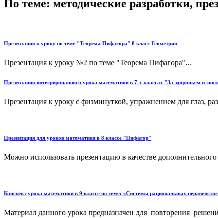
По теме: методические разработки, пр
Презентация к уроку по теме "Теорема Пифагора" 8 класс Геометрия
Презентация к уроку №2 по теме "Теорема Пифагора"...
Презентация интегрированного урока математики в 7-х классах "За здоровьем и экол
Презентация к уроку с физминуткой, упражнением для глаз, разби
Презентация для уроков математики в 8 классе "Пифагор"
Можно использовать презентацию в качестве дополнительного ма
Конспект урока математики в 9 классе по теме: «Системы рациональных неравенств»
Материал данного урока предназначен для повторения решен