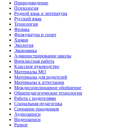
Природоведение
Психология
Родной язык и литература
Русский язык
Технология
Физика
Физкультура и спорт
Химия
Экология
Экономика
Администрирование школы
Внеклассная работа
Классное руководство
Материалы МО
Материалы для родителей
Материалы к аттестации
Междисциплинарное обобщение
Общепедагогические технологии
Работа с родителями
Социальная педагогика
Сценарии праздников
Аудиозаписи
Видеозаписи
Разное