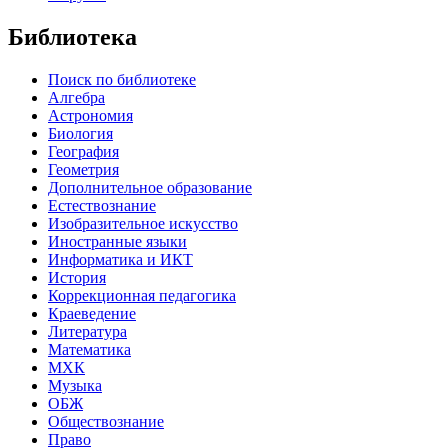
Библиотека
Поиск по библиотеке
Алгебра
Астрономия
Биология
География
Геометрия
Дополнительное образование
Естествознание
Изобразительное искусство
Иностранные языки
Информатика и ИКТ
История
Коррекционная педагогика
Краеведение
Литература
Математика
МХК
Музыка
ОБЖ
Обществознание
Право