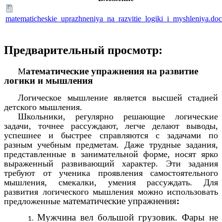
matematicheskie_uprazhneniya_na_razvitie_logiki_i_myshleniya.do
Предварительный просмотр:
атематические упражнения на развитие
М
логики и мышления
Логическое мышление является высшей стадией
детского мышления.
Школьники, регулярно решающие логические
задачи, точнее рассуждают, легче делают выводы,
успешнее и быстрее справляются с задачами по
разным учебным предметам. Даже трудные задания,
представленные в занимательной форме, носят ярко
выраженный развивающий характер. Эти задания
требуют от ученика проявления самостоятельного
мышления, смекалки, умения рассуждать. Для
развития логического мышления можно использовать
атематические упражнения
:
предложенные м
Мужчина вел большой грузовик. Фары не