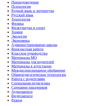
Природоведение
Психология
Родной язык и литература
Русский язык
Технология
Физика
Физкультура и спорт
Химия
Экология
Экономика
Администрирование школы
Внеклассная работа
Классное руководство
Материалы МО
Материалы для родителей
Материалы к аттестации
Междисциплинарное обобщение
Общепедагогические технологии
Работа с родителями
Социальная педагогика
Сценарии праздников
Аудиозаписи
Видеозаписи
Разное