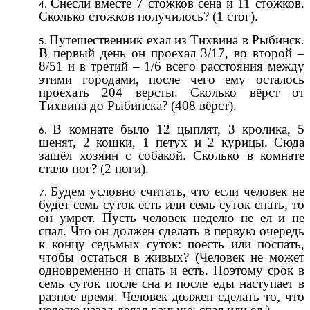
Снесли вместе 7 стожков сена и 11 стожков.
Сколько стожков получилось? (1 стог).
Путешественник ехал из Тихвина в Рыбинск.
В первый день он проехал 3/17, во второй –
8/51 и в третий – 1/6 всего расстояния между
этими городами, после чего ему осталось
проехать 204 версты. Сколько вёрст от
Тихвина до Рыбинска? (408 вёрст).
В комнате было 12 цыплят, 3 кролика, 5
щенят, 2 кошки, 1 петух и 2 курицы. Сюда
зашёл хозяин с собакой. Сколько в комнате
стало ног? (2 ноги).
Будем условно считать, что если человек не
будет семь суток есть или семь суток спать, то
он умрет. Пусть человек неделю не ел и не
спал. Что он должен сделать в первую очередь
к концу седьмых суток: поесть или поспать,
чтобы остаться в живых? (Человек не может
одновременно и спать и есть. Поэтому срок в
семь суток после сна и после еды наступает в
разное время. Человек должен сделать то, что
неделю назад делал раньше: спал или ел.)