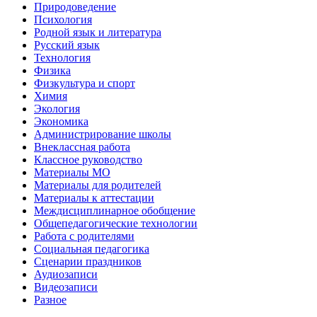
Природоведение
Психология
Родной язык и литература
Русский язык
Технология
Физика
Физкультура и спорт
Химия
Экология
Экономика
Администрирование школы
Внеклассная работа
Классное руководство
Материалы МО
Материалы для родителей
Материалы к аттестации
Междисциплинарное обобщение
Общепедагогические технологии
Работа с родителями
Социальная педагогика
Сценарии праздников
Аудиозаписи
Видеозаписи
Разное