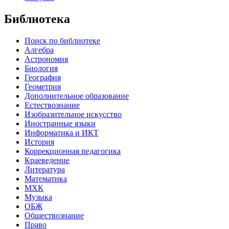
Библиотека
Поиск по библиотеке
Алгебра
Астрономия
Биология
География
Геометрия
Дополнительное образование
Естествознание
Изобразительное искусство
Иностранные языки
Информатика и ИКТ
История
Коррекционная педагогика
Краеведение
Литература
Математика
МХК
Музыка
ОБЖ
Обществознание
Право