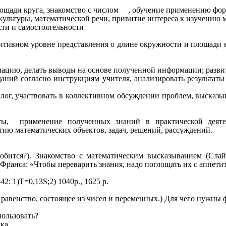
щади круга, знакомство с числом
, обучение применению фор
культуры, математической речи, привитие интереса к изучению 
ти и самостоятельности
итивном уровне представления о длине окружности и площади 
ацию, делать выводы на основе полученной информации; развит
аний согласно инструкциям учителя, анализировать результаты 
ог, участвовать в коллективном обсуждении проблем, высказыв
ты, применение полученных знаний в практической деятел
тию математических объектов, задач, решений, рассуждений.
обится?). Знакомство с математическим высказыванием (Слай
Франса: «Чтобы переварить знания, надо поглощать их с аппети
2: 1)Т=0,13S;2) 1040р., 1625 р.
 равенство, состоящее из чисел и переменных.) Для чего нужны
пользовать?
ка.