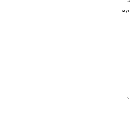
М
мун