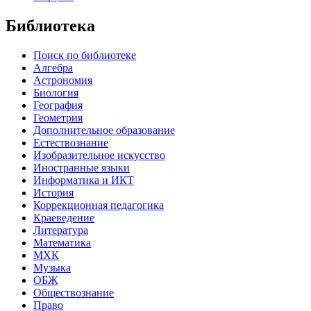
Библиотека
Поиск по библиотеке
Алгебра
Астрономия
Биология
География
Геометрия
Дополнительное образование
Естествознание
Изобразительное искусство
Иностранные языки
Информатика и ИКТ
История
Коррекционная педагогика
Краеведение
Литература
Математика
МХК
Музыка
ОБЖ
Обществознание
Право