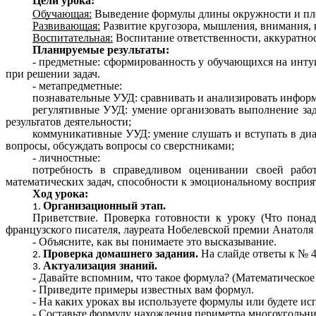
Цели урока:
Обучающая:
Выведение формулы длины окружности и пло
Развивающая:
Развитие кругозора, мышления, внимания, 
Воспитательная:
Воспитание ответственности, аккуратнос
Планируемые результаты:
- предметные: сформированность у обучающихся на инту
при решении задач.
- метапредметные:
познавательные УУД: сравнивать и анализировать информ
регулятивные УУД: умение организовать выполнение зад
результатов деятельности;
коммуникативные УУД: умение слушать и вступать в диал
вопросы, обсуждать вопросы со сверстниками;
- личностные:
потребность в справедливом оценивании своей рабо
математических задач, способности к эмоциональному восприя
Ход урока:
Организационный этап.
Приветствие. Проверка готовности к уроку (Что понад
французского писателя, лауреата Нобелевской премии Анатоля 
- Объясните, как вы понимаете это высказывание.
Проверка домашнего задания.
На слайде ответы к № 44
Актуализация знаний.
- Давайте вспомним, что такое формула? (Математическое
- Приведите примеры известных вам формул.
- На каких уроках вы используете формулы или будете ис
- Составьте формулу нахождения периметра многоугольни