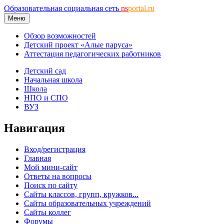
Образовательная социальная сеть
ns
portal.ru
Меню
Обзор возможностей
Детский проект «Алые паруса»
Аттестация педагогических работников
Детский сад
Начальная школа
Школа
НПО и СПО
ВУЗ
Навигация
Вход/регистрация
Главная
Мой мини-сайт
Ответы на вопросы
Поиск по сайту
Сайты классов, групп, кружков...
Сайты образовательных учреждений
Сайты коллег
Форумы