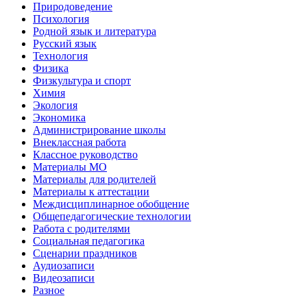
Природоведение
Психология
Родной язык и литература
Русский язык
Технология
Физика
Физкультура и спорт
Химия
Экология
Экономика
Администрирование школы
Внеклассная работа
Классное руководство
Материалы МО
Материалы для родителей
Материалы к аттестации
Междисциплинарное обобщение
Общепедагогические технологии
Работа с родителями
Социальная педагогика
Сценарии праздников
Аудиозаписи
Видеозаписи
Разное