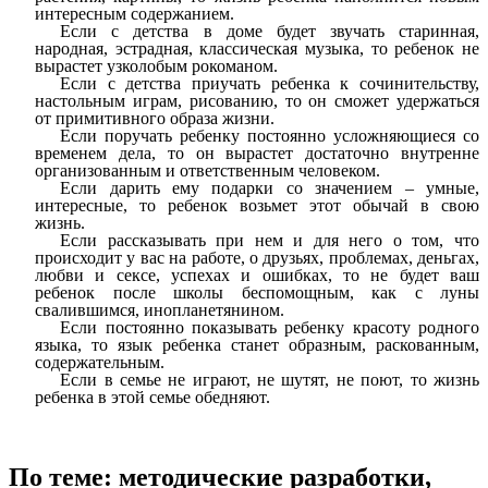
интересным содержанием.
Если с детства в доме будет звучать старинная,
народная, эстрадная, классическая музыка, то ребенок не
вырастет узколобым рокоманом.
Если с детства приучать ребенка к сочинительству,
настольным играм, рисованию, то он сможет удержаться
от примитивного образа жизни.
Если поручать ребенку постоянно усложняющиеся со
временем дела, то он вырастет достаточно внутренне
организованным и ответственным человеком.
Если дарить ему подарки со значением – умные,
интересные, то ребенок возьмет этот обычай в свою
жизнь.
Если рассказывать при нем и для него о том, что
происходит у вас на работе, о друзьях, проблемах, деньгах,
любви и сексе, успехах и ошибках, то не будет ваш
ребенок после школы беспомощным, как с луны
свалившимся, инопланетянином.
Если постоянно показывать ребенку красоту родного
языка, то язык ребенка станет образным, раскованным,
содержательным.
Если в семье не играют, не шутят, не поют, то жизнь
ребенка в этой семье обедняют.
По теме: методические разработки,