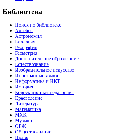
Библиотека
Поиск по библиотеке
Алгебра
Астрономия
Биология
География
Геометрия
Дополнительное образование
Естествознание
Изобразительное искусство
Иностранные языки
Информатика и ИКТ
История
Коррекционная педагогика
Краеведение
Литература
Математика
МХК
Музыка
ОБЖ
Обществознание
Право