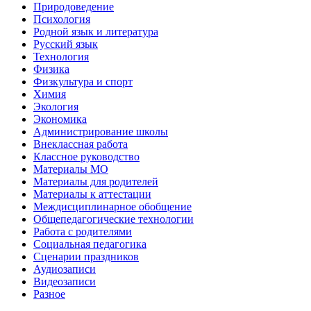
Природоведение
Психология
Родной язык и литература
Русский язык
Технология
Физика
Физкультура и спорт
Химия
Экология
Экономика
Администрирование школы
Внеклассная работа
Классное руководство
Материалы МО
Материалы для родителей
Материалы к аттестации
Междисциплинарное обобщение
Общепедагогические технологии
Работа с родителями
Социальная педагогика
Сценарии праздников
Аудиозаписи
Видеозаписи
Разное