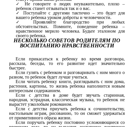
Не говорите о людях неуважительно, плохо –
ребенок станет отзываться так и о вас.
Поступайте с другими тактично – это будет для
вашего ребенка уроком доброты и человечности.
Проявляйте благородство при любых
обстоятельствах. Помните, поведение ребенка –
нравственное мерило человека. Будьте эталоном для
своего ребенка.
НЕСКОЛЬКО СОВЕТОВ РОДИТЕЛЯМ ПО
ВОСПИТАНИЮ НРАВСТВЕННОСТИ
Если прикасаться к ребенку во время разговора,
рассказа, беседы, то его развитие идет значительно
быстрее.
Если гулять с ребенком и разговаривать с ним много о
разном, то ребенок будет лучше учиться.
Если читать ребенку книги, разглядывать с ним дома,
растения, картины, то жизнь ребенка наполнится новым
интересным содержанием.
Если с детства в доме будет звучать старинная,
народная, эстрадная, классическая музыка, то ребенок не
вырастет узколобым рокоманом.
Если с детства приучать ребенка к сочинительству,
настольным играм, рисованию, то он сможет удержаться
от примитивного образа жизни.
Если поручать ребенку постоянно усложняющиеся со
временем дела, то он вырастет достаточно внутренне