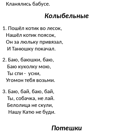
Кланялись бабусе.
Колыбельные
1. Пошёл котик во лесок,
Нашёл котик поясок,
Он за люльку привязал,
И Танюшку покачал.
2. Баю, баюшки, баю,
Баю куколку мою,
Ты спи - усни,
Угомон тебя возьми.
3. Баю, бай, баю, бай,
Ты, собачка, не лай.
Белолица не скули,
Нашу Катю не буди.
Потешки