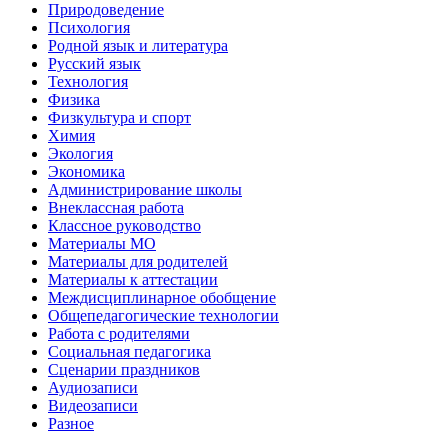
Природоведение
Психология
Родной язык и литература
Русский язык
Технология
Физика
Физкультура и спорт
Химия
Экология
Экономика
Администрирование школы
Внеклассная работа
Классное руководство
Материалы МО
Материалы для родителей
Материалы к аттестации
Междисциплинарное обобщение
Общепедагогические технологии
Работа с родителями
Социальная педагогика
Сценарии праздников
Аудиозаписи
Видеозаписи
Разное