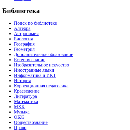
Библиотека
Поиск по библиотеке
Алгебра
Астрономия
Биология
География
Геометрия
Дополнительное образование
Естествознание
Изобразительное искусство
Иностранные языки
Информатика и ИКТ
История
Коррекционная педагогика
Краеведение
Литература
Математика
МХК
Музыка
ОБЖ
Обществознание
Право