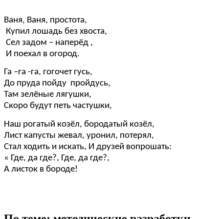
Ваня, Ваня, простота,
Купил лошадь без хвоста,
Сел задом – наперёд ,
И поехал в огород.
Га –га -га, гогочет гусь,
До пруда пойду пройдусь,
Там зелёные лягушки,
Скоро будут петь частушки,
Наш рогатый козёл, бородатый козёл,
Лист капусты жевал, уронил, потерял,
Стал ходить и искать, И друзей вопрошать:
« Где, да где?, Где, да где?,
А листок в бороде!
По теме: методические разработки,