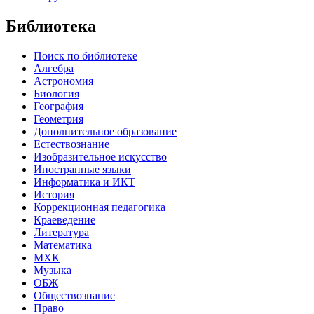
Библиотека
Поиск по библиотеке
Алгебра
Астрономия
Биология
География
Геометрия
Дополнительное образование
Естествознание
Изобразительное искусство
Иностранные языки
Информатика и ИКТ
История
Коррекционная педагогика
Краеведение
Литература
Математика
МХК
Музыка
ОБЖ
Обществознание
Право