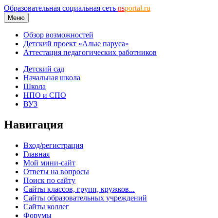
Образовательная социальная сеть
ns
portal.ru
Меню
Обзор возможностей
Детский проект «Алые паруса»
Аттестация педагогических работников
Детский сад
Начальная школа
Школа
НПО и СПО
ВУЗ
Навигация
Вход/регистрация
Главная
Мой мини-сайт
Ответы на вопросы
Поиск по сайту
Сайты классов, групп, кружков...
Сайты образовательных учреждений
Сайты коллег
Форумы