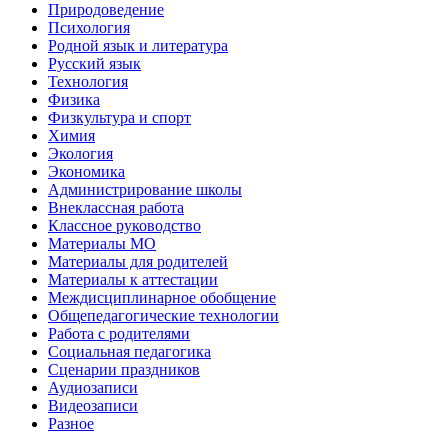
Природоведение
Психология
Родной язык и литература
Русский язык
Технология
Физика
Физкультура и спорт
Химия
Экология
Экономика
Администрирование школы
Внеклассная работа
Классное руководство
Материалы МО
Материалы для родителей
Материалы к аттестации
Междисциплинарное обобщение
Общепедагогические технологии
Работа с родителями
Социальная педагогика
Сценарии праздников
Аудиозаписи
Видеозаписи
Разное