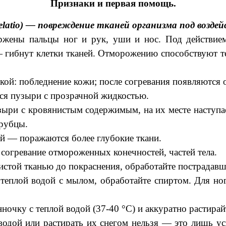
Признаки и первая помощь.
tio) — повреждение тканей организма под воздей
льцы ног и рук, уши и нос. Под действием хол
гибнут клетки тканей. Отморожению способствуют те
ой: побледнение кожи; после согревания появляются о
ся пузыри с прозрачной жидкостью.
ри с кровянистым содержимым, на их месте наступает
 рубцы.
 — поражаются более глубокие ткани.
ревание отмороженных конечностей, частей тела.
 тканью до покраснения, обработайте пострадавшие
 водой с мылом, обработайте спиртом. Для ног п
 с теплой водой (37-40 °С) и аккуратно растирайте
ли растирать их снегом нельзя — это лишь усили