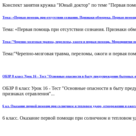
Конспект занятия кружка "Юный доктор" по теме "Первая помо
Тема: «Первая помощь при отсутствии сознания. Признаки обморока. Первая помощь
Тема: «Первая помощь при отсутствии сознания. Признаки обмо
Тема:"Черепно-мозговая травма, переломы, ожоги и первая помощь. Мероприятия по 
Тема:"Черепно-мозговая травма, переломы, ожоги и первая пом
ОБЗР 8 класс Урок 16 - Тест "Основные опасности в быту предупреждение бытовых 
ОБЗР 8 класс Урок 16 - Тест "Основные опасности в быту пр
признаках отравления"...
6 кл. Оказание первой помощи при солнечном и тепловом ударе, отморожении и ожог
6 класс. Оказание первой помощи при солнечном и тепловом уд