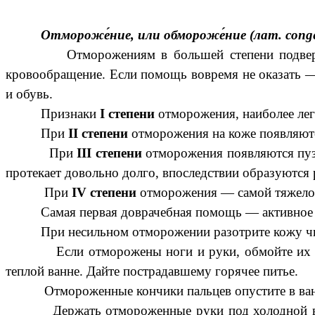
Отмороже́ние, или обмороже́ние (лат. congela
Отморожениям в большей степени подвержены па
кровообращение. Если помощь вовремя не оказать — 
и обувь.
Признаки
I степени
отморожения, наиболее легк
При
II степени
отморожения на коже появляют
При
III степени
отморожения появляются пузы
протекает довольно долго, впоследствии образуются
При
IV степени
отморожения — самой тяжелой
Самая первая доврачебная помощь — активное сог
При несильном отморожении разотрите кожу чистой
Если отморожены ноги и руки, обмойте их теплой
теплой ванне. Дайте пострадавшему горячее питье.
Отмороженные кончики пальцев опустите в ванночку
Держать отмороженные руки под холодной водой и