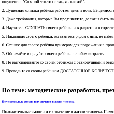
ощущение: "Со мной что-то не так, я - плохой".
2.
Душевная копилка ребёнка работает день и ночь. Её ценность 
3. Даже требования, которые Вы предъявляете, должны быть 
4. Научитесь СЛУШАТЬ своего ребёнка и в радости и в горести
5. Наказывая своего ребёнка, оставайтесь рядом с ним, не избе
6. Станьте для своего ребёнка примером для подражания в пр
7. Обнимайте и целуйте своего ребёнка в любом возрасте.
8. Не разговаривайте со своим ребёнком с равнодушным и без
9. Проводите со своим ребёнком ДОСТАТОЧНОЕ КОЛИЧЕСТВО В
По теме: методические разработки, пр
Положительные эмоции и их значение в жизни человека.
Положительные эмоции и их значение в жизни человека. Памятк