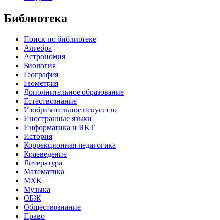
Библиотека
Поиск по библиотеке
Алгебра
Астрономия
Биология
География
Геометрия
Дополнительное образование
Естествознание
Изобразительное искусство
Иностранные языки
Информатика и ИКТ
История
Коррекционная педагогика
Краеведение
Литература
Математика
МХК
Музыка
ОБЖ
Обществознание
Право