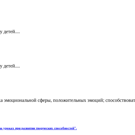
детей....
детей....
ка эмоциональной сферы, положительных эмоций; способствова
 уроках при развитии творческих способностей".