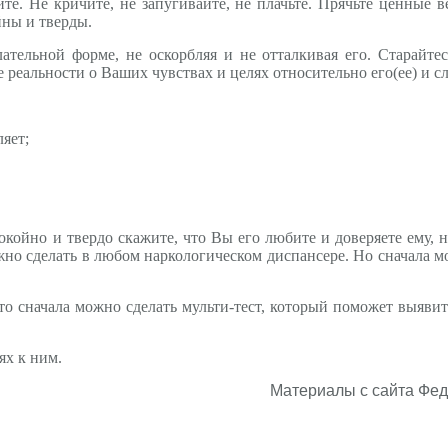
те. Не кричите, не запугивайте, не плачьте. Прячьте ценные 
йны и тверды.
тельной форме, не оскорбляя и не отталкивая его. Старайте
 реальности о Ваших чувствах и целях относительно его(ее) и 
ляет;
окойно и твердо скажите, что Вы его любите и доверяете ему,
жно сделать в любом наркологическом диспансере. Но сначала м
 то сначала можно сделать мульти-тест, который поможет выявит
ях к ним.
Материалы с сайта Фед