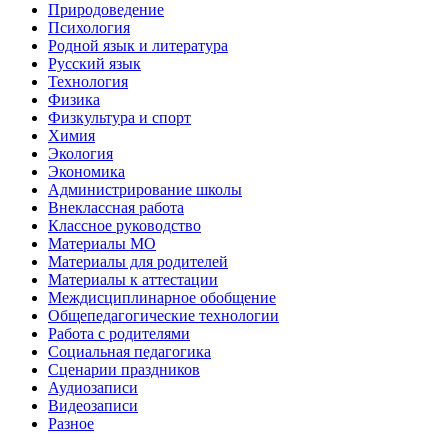
Природоведение
Психология
Родной язык и литература
Русский язык
Технология
Физика
Физкультура и спорт
Химия
Экология
Экономика
Администрирование школы
Внеклассная работа
Классное руководство
Материалы МО
Материалы для родителей
Материалы к аттестации
Междисциплинарное обобщение
Общепедагогические технологии
Работа с родителями
Социальная педагогика
Сценарии праздников
Аудиозаписи
Видеозаписи
Разное