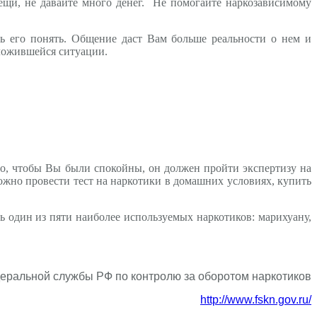
вещи, не давайте много денег. Не помогайте наркозависимому
сь его понять. Общение даст Вам больше реальности о нем и
сложившейся ситуации.
 но, чтобы Вы были спокойны, он должен пройти экспертизу на
ожно провести тест на наркотики в домашних условиях, купить
ь один из пяти наиболее используемых наркотиков: марихуану,
еральной службы РФ по контролю за оборотом наркотиков
http://www.fskn.gov.ru/