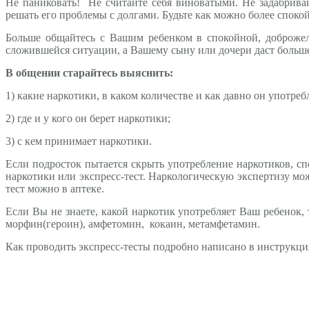
Не паниковать! Не считайте себя виноватыми. Не задабривай
решать его проблемы с долгами. Будьте как можно более споко
Больше общайтесь с Вашим ребенком в спокойной, доброжела
сложившейся ситуации, а Вашему сыну или дочери даст больше
В общении старайтесь выяснить:
1) какие наркотики, в каком количестве и как давно он употреб
2) где и у кого он берет наркотики;
3) с кем принимает наркотики.
Если подросток пытается скрыть употребление наркотиков, сп
наркотики или экспресс-тест. Наркологическую экспертизу мо
тест можно в аптеке.
Если Вы не знаете, какой наркотик употребляет Ваш ребенок,
морфин(героин), амфетомин, кокаин, метамфетамин.
Как проводить экспресс-тесты подробно написано в инструкци