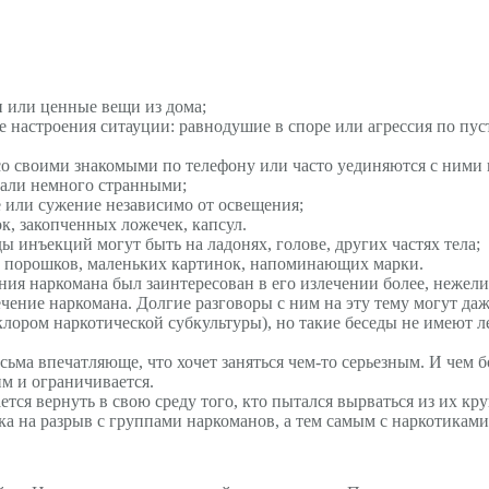
и или ценные вещи из дома;
 настроения ситауции: равнодушие в споре или агрессия по пус
о своими знакомыми по телефону или часто уединяются с ними 
тали немного странными;
 или сужение независимо от освещения;
к, закопченных ложечек, капсул.
ы инъекций могут быть на ладонях, голове, других частях тела;
, порошков, маленьких картинок, напоминающих марки.
ия наркомана был заинтересован в его излечении более, нежели 
чение наркомана. Долгие разговоры с ним на эту тему могут да
лором наркотической субкультуры), но такие беседы не имеют ле
ьма впечатляюще, что хочет заняться чем-то серьезным. И чем бо
им и ограничивается.
ся вернуть в свою среду того, кто пытался вырваться из их кру
ка на разрыв с группами наркоманов, а тем самым с наркотиками