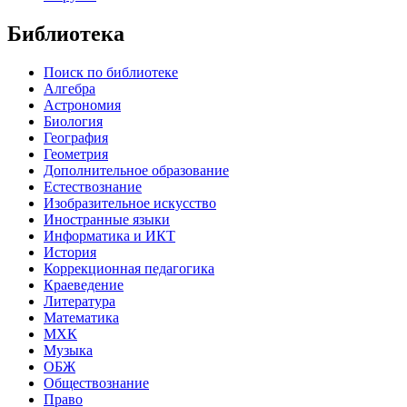
Библиотека
Поиск по библиотеке
Алгебра
Астрономия
Биология
География
Геометрия
Дополнительное образование
Естествознание
Изобразительное искусство
Иностранные языки
Информатика и ИКТ
История
Коррекционная педагогика
Краеведение
Литература
Математика
МХК
Музыка
ОБЖ
Обществознание
Право