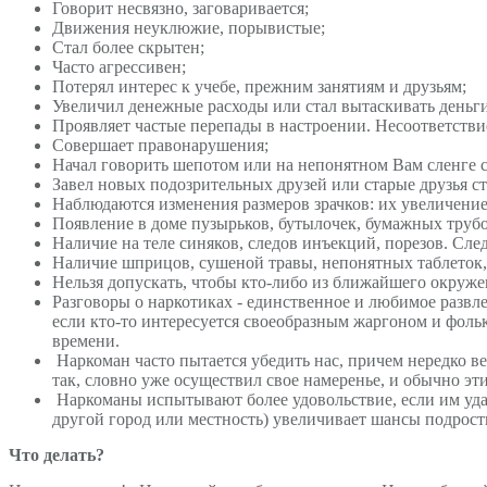
Говорит несвязно, заговаривается;
Движения неуклюжие, порывистые;
Стал более скрытен;
Часто агрессивен;
Потерял интерес к учебе, прежним занятиям и друзьям;
Увеличил денежные расходы или стал вытаскивать деньг
Проявляет частые перепады в настроении. Несоответствие
Совершает правонарушения;
Начал говорить шепотом или на непонятном Вам сленге с
Завел новых подозрительных друзей или старые друзья с
Наблюдаются изменения размеров зрачков: их увеличение
Появление в доме пузырьков, бутылочек, бумажных трубо
Наличие на теле синяков, следов инъекций, порезов. След
Наличие шприцов, сушеной травы, непонятных таблеток
Нельзя допускать, чтобы кто-либо из ближайшего окружен
Разговоры о наркотиках - единственное и любимое развле
если кто-то интересуется своеобразным жаргоном и фольк
времени.
Наркоман часто пытается убедить нас, причем нередко вес
так, словно уже осуществил свое намеренье, и обычно эт
Наркоманы испытывают более удовольствие, если им удает
другой город или местность) увеличивает шансы подрост
Что делать?