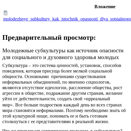
Вложение
molodezhnye_subkultury_kak_istochnik_opasnosti_dlya_sotsialn
Предварительный просмотр:
Молодежные субкультуры как источник опасности
для социального и духовного здоровья молодых
Субкультура – это система ценностей, установок, способов
поведения, которая присуща более мелкой социальной
общности. Основными причинами существования
неформальных объединений, по мнению социологов,
являются отсутствие идеологии, расслоение общества, рост
агрессии в обществе, подражание другим странам, желание
уйти от действительности, создать свой «ирреальный
мир».
Все больше подростков каждый день во всех странах
мира становятся неформалами. Поэтому необходимо знать об
этой культурной нише, понимать ее и быть готовым
столкнуться с ее представителями в реальной жизни.
Что же привлекает современную молодежь в субкультурах?