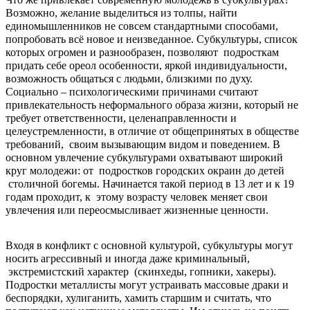
Возможно,
желание выделиться из толпы, найти
единомышленников не совсем стандартными способами,
попробовать всё новое и неизведанное. Субкультуры, список
которых огромен и разнообразен, позволяют подросткам
придать себе ореол особенности, яркой индивидуальности,
возможность общаться с людьми, близкими по духу.
Социально – психологическими причинами считают
привлекательность неформального образа жизни, который не
требует ответственности, целенаправленности и
целеустремленности, в отличие от общепринятых в обществе
требований, своим вызывающим видом и поведением. В
основном увлечение субкультурами охватывают широкий
круг молодежи: от подростков городских окраин до детей
столичной богемы. Начинается такой период в 13 лет и к 19
годам проходит, к этому возрасту человек меняет свои
увлечения или переосмысливает жизненные ценности.
Входя в конфликт с основной культурой, субкультуры могут
носить агрессивный и иногда даже криминальный,
экстремистский характер (скинхеды, гопники, хакеры).
Подростки металлисты могут устраивать массовые драки и
беспорядки, хулиганить, хамить старшим и считать, что