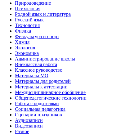
Природоведение
Психология
Родной язык и литература
Русский язык
Технология
Физика
Физкультура и спорт
Химия
Экология
Экономика
Администрирование школы
Внеклассная работа
Классное руководство
Материалы МО
Материалы для родителей
Материалы к аттестации
Междисциплинарное обобщение
Общепедагогические технологии
Работа с родителями
Социальная педагогика
Сценарии праздников
Аудиозаписи
Видеозаписи
Разное