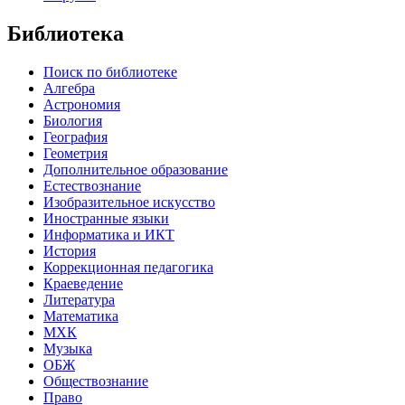
Библиотека
Поиск по библиотеке
Алгебра
Астрономия
Биология
География
Геометрия
Дополнительное образование
Естествознание
Изобразительное искусство
Иностранные языки
Информатика и ИКТ
История
Коррекционная педагогика
Краеведение
Литература
Математика
МХК
Музыка
ОБЖ
Обществознание
Право