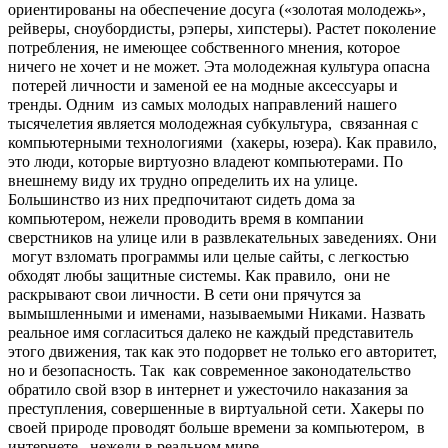
ориентированы на обеспечение досуга («золотая молодежь»,
рейверы, сноубордисты, рэперы, хипстеры). Растет поколение
потребления, не имеющее собственного мнения, которое
ничего не хочет и не может. Эта молодежная культура опасна
потерей личности и заменой ее на модные аксессуары и
тренды.
Одним из самых молодых направлений нашего
тысячелетия является молодежная субкультура,
связанная
с
компьютерными технологиями (хакеры, юзера)
. Как правило,
это люди, которые виртуозно владеют компьютерами. По
внешнему виду их трудно определить их на улице.
Большинство из них предпочитают сидеть дома за
компьютером, нежели проводить время в компании
сверстников на улице или в развлекательных заведениях.
Они
могут взломать программы или целые сайты, с легкостью
обходят любы защитные системы. Как правило, они не
раскрывают свои личности. В сети они прячутся за
вымышленными и именами, называемыми Никами. Назвать
реальное имя согласиться далеко не каждый представитель
этого движения, так как это подорвет не только его авторитет,
но и безопасность. Так как современное законодательство
обратило свой взор в интернет и ужесточило наказания за
преступления, совершенные в виртуальной сети. Хакеры по
своей природе проводят больше времени за компьютером, в
интернете, нежели в реальном мире.