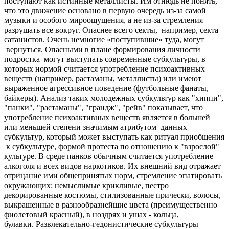
поступают как истинные металлисты. Им отнюдь не понять,
что это движение основано в первую очередь из-за самой
музыки и особого мироощущения, а не из-за стремления
разрушать все вокруг. Опаснее всего секты, например, секта
сатанистов. Очень немногие «поступившие» туда, могут
вернуться. Опасными в плане формирования личности
подростка могут выступать современные субкультуры, в
которых нормой считается употребление психоактивных
веществ (например, растаманы, металлисты) или имеют
выраженное агрессивное поведение (футбольные фанаты,
байкеры). Анализ таких молодежных субкультур как "хиппи",
"панки", "растаманы", "грандж", "рейв" показывает, что
употребление психоактивных веществ является в большей
или меньшей степени значимым атрибутом данных
субкультур, который может выступать как ритуал приобщения
к субкультуре, формой протеста по отношению к "взрослой"
культуре.
В среде панков обычным считается употребление
алкоголя и всех видов наркотиков. Их внешний вид отражает
отрицание ими общепринятых норм, стремление эпатировать
окружающих: немыслимые крикливые, пестро
декорированные костюмы, стилизованные прически, волосы,
выкрашенные в разнообразнейшие цвета (преимущественно
фиолетовый красный), в ноздрях и ушах - кольца,
булавки.
Развлекательно-гедонистические субкультуры